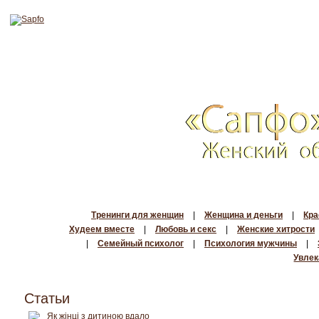
Тренинги для женщин
|
Женщина и деньги
|
Кра
Худеем вместе
|
Любовь и секс
|
Женские хитрости
|
Семейный психолог
|
Психология мужчины
|
Увлек
Статьи
Як жінці з дитиною вдало