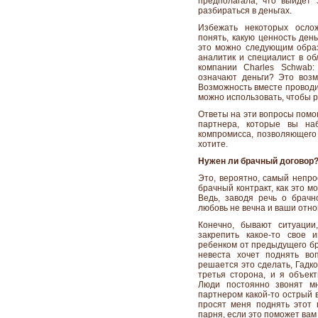
предполагала, что выйдет 
разбираться в деньгах.
Избежать некоторых осло
понять, какую ценность ден
это можно следующим образ
аналитик и специалист в об
компании Charles Schwab:
означают деньги? Это воз
Возможность вместе проводит
можно использовать, чтобы р
Ответы на эти вопросы помо
партнера, которые вы на
компромисса, позволяющего 
хотите.
Нужен ли брачный договор
Это, вероятно, самый непро
брачный контракт, как это м
Ведь, заводя речь о брачн
любовь не вечна и ваши отно
Конечно, бывают ситуации
закрепить какое-то свое 
ребенком от предыдущего бр
невеста хочет поднять во
решается это сделать, Гадко
третья сторона, и я объек
Люди постоянно звонят мн
партнером какой-то острый 
просят меня поднять этот 
парня, если это поможет вам