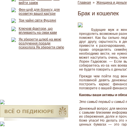
Главная
»
Женщина и деньги
вийти заміж
Фен-шуй для бізнесу, для
Брак и кошелек
розвитку вашої кар'єри
Три чайні світи Фуцзяні
Ключові фактори, що
Будущие муж и жен
впливають на смак кави
преодолеть возможные разно
поможет. Как бы сильно люд
Як зберегти шлюб на межі
друг другу, скрытность в д
розлучення поради
привести к разочарованию,
психолога Як зберегти сім'ю
право определять семейн
необходимо вести, не нужно
может наступить очень, оче
Лорен Гадковски. — Если вы
собираетесь из-за них воева
не будете говорить о деньгах”
Прежде чем пойти под вен
половиной девять денежны
построить каркас финан
поговорите о вашей финансо
Каковы ваши активы и обяз
Это самый первый и самый 
Денежный вопрос для многих 
с самыми близкими информац
их сбережения, долги и проч
боже упаси! Но делать это 
ценных бумагах — это гар