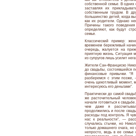
собственной семье. В одних 
заставляя их прикладыват
собственным трудом. В дру
большинство детей, когда вы
как их родители. Однако не
Причины такого поведения
определяют, как будут ст
семье.
Классический пример: же
временем бережливый начина
очередь, жалуется на при
приятную жизнь. Ситуация м
из супругов лишь усилит нег
Жители Сан-Франциско Никол
до свадьбы, состоявшейся п
финансовые привычки. “Я 
разберемся с этим позже,
очень щекотливый момент, м
интересуюсь его деньгами”.
Практически до самой свадьб
же расточительный человек,
начали готовиться к свадьбе
чем даже я рассчитыва
продолжились и после свадь
расходы под контроль. Я чу
нас к реальности”, — расс
случались стычки, но Никол
только домашнего очага, но
непросто, ведь в ее семье