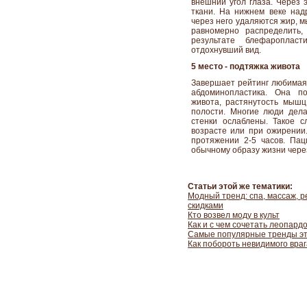
внешний угол глаза. Через
ткани. На нижнем веке над
через него удаляются жир, 
равномерно распределить,
результате блефароплас
отдохнувший вид.
5 место - подтяжка живота
Завершает рейтинг любимая
абдоминопластика. Она п
живота, растянутость мышц
полости. Многие люди дел
стенки ослаблены. Такое с
возрасте или при ожирении
протяжении 2-5 часов. Пац
обычному образу жизни чере
Статьи этой же тематики:
Модный тренд: спа, массаж, р
скидками
Кто возвел моду в культ
Как и с чем сочетать леопард
Самые популярные тренды этог
Как побороть невидимого враг