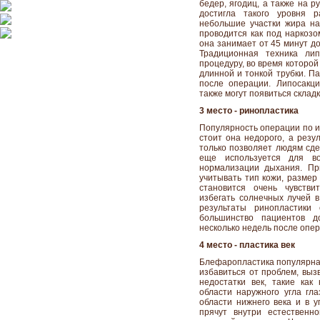
бедер, ягодиц, а также на р
достигла такого уровня 
небольшие участки жира на 
проводится как под наркозо
она занимает от 45 минут до
Традиционная техника лип
процедуру, во время которой
длинной и тонкой трубки. П
после операции. Липосакц
также могут появиться склад
3 место - ринопластика
Популярность операции по и
стоит она недорого, а резу
только позволяет людям сде
еще используется для в
нормализации дыхания. Пр
учитывать тип кожи, размер
становится очень чувстви
избегать солнечных лучей в
результаты ринопластики
большинство пациентов 
несколько недель после опер
4 место - пластика век
Блефаропластика популярна 
избавиться от проблем, выз
недостатки век, такие как
области наружного угла гла
области нижнего века и в у
прячут внутри естественно