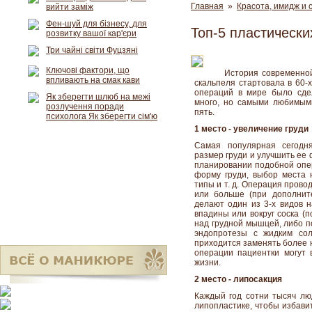
Главная
»
Красота, имидж и 
вийти заміж
Фен-шуй для бізнесу, для
Топ-5 пластически
розвитку вашої кар'єри
Три чайні світи Фуцзяні
Ключові фактори, що
История современно
впливають на смак кави
скальпеля стартовала в 60-х
операций в мире было сде
Як зберегти шлюб на межі
много, но самыми любимыми
розлучення поради
пять.
психолога Як зберегти сім'ю
1 место - увеличение груди
Самая популярная сегодня
размер груди и улучшить ее
планировании подобной опер
форму груди, выбор места 
типы и т. д. Операция прово
или больше (при дополнит
делают один из 3-х видов н
впадины или вокруг соска (
над грудной мышцей, либо п
эндопротезы с жидким со
приходится заменять более н
операции пациентки могут 
жизни.
2 место - липосакция
Каждый год сотни тысяч лю
липопластике, чтобы избави