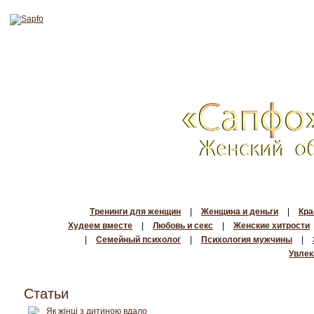
Тренинги для женщин
|
Женщина и деньги
|
Кра
Худеем вместе
|
Любовь и секс
|
Женские хитрости
|
Семейный психолог
|
Психология мужчины
|
Увлек
Статьи
Як жінці з дитиною вдало