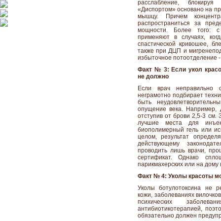
расслабление, блокируя
«Диспортом» основано на при
мышцу. Причем концентр
распространиться за пред
мощности. Более того: с
применяют в случаях, ког
спастической кривошее, бл
также при ДЦП и мигренепод
избыточное потоотделение - 
Факт № 3: Если укол крас
не должно
Если врач неправильно о
неграмотно подбирает техни
быть неудовлетворительн
опущение века. Например, 
отступив от брови 2,5-3 см.
лучшие места для инъе
биополимерный гель или исп
целом, результат определ
действующему законодат
проводить лишь врачи, пр
сертификат. Однако спл
парикмахерских или на дому 
Факт № 4: Уколы красоты м
Уколы ботулотоксина не р
кожи, заболеваниях вилочко
психических заболев
антибиотикотерапией, поэт
обязательно должен предупр