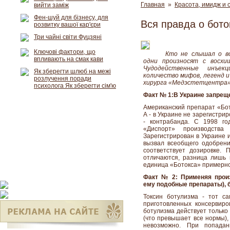
Главная
»
Красота, имидж и 
вийти заміж
Фен-шуй для бізнесу, для
Вся правда о бото
розвитку вашої кар'єри
Три чайні світи Фуцзяні
Ключові фактори, що
Кто не слышал о вс
впливають на смак кави
одни произносят с восхищ
Чудодейственные инъек
Як зберегти шлюб на межі
количество мифов, легенд и
розлучення поради
хирурга «Медэстетцентра» 
психолога Як зберегти сім'ю
Факт № 1:В Украине запрещ
Американский препарат «Бот
А - в Украине не зарегистри
- контрабанда. С 1998 го
«Диспорт» производства
Зарегистрирован в Украине 
вызвал всеобщего одобрения
соответствует дозировке.
отличаются, разница лишь 
единица «Ботокса» примерно
Факт № 2: Применяя произ
ему подобные препараты), 
Токсин ботулизма - тот с
приготовленных консервиро
ботулизма действует только
(что превышает все нормы),
невозможно. При попада