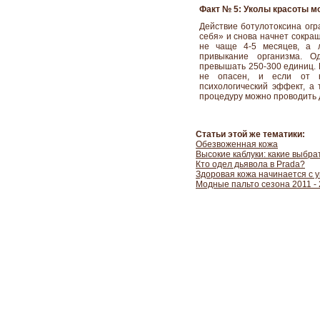
Факт № 5: Уколы красоты м
Действие ботулотоксина огр
себя» и снова начнет сокра
не чаще 4-5 месяцев, а л
привыкание организма. 
превышать 250-300 единиц. 
не опасен, и если от н
психологический эффект, а
процедуру можно проводить 
Статьи этой же тематики:
Обезвоженная кожа
Высокие каблуки: какие выбра
Кто одел дьявола в Prada?
Здоровая кожа начинается с 
Модные пальто сезона 2011 -