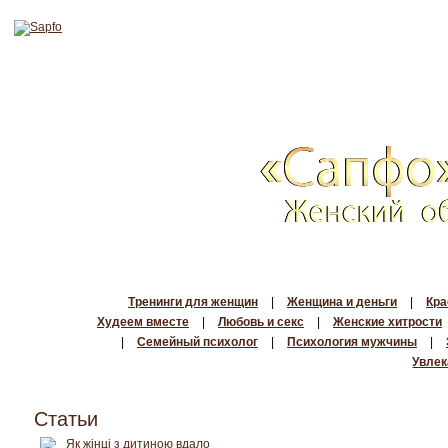
Тренинги для женщин
|
Женщина и деньги
|
Кра
Худеем вместе
|
Любовь и секс
|
Женские хитрости
|
Семейный психолог
|
Психология мужчины
|
Увлек
Статьи
Як жінці з дитиною вдало