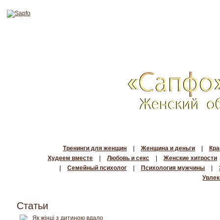
Тренинги для женщин
|
Женщина и деньги
|
Кра
Худеем вместе
|
Любовь и секс
|
Женские хитрости
|
Семейный психолог
|
Психология мужчины
|
Увлек
Статьи
Як жінці з дитиною вдало