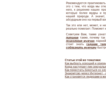
Рекомендуется практиковать
это с тем, что когда мы от
него, к решению наших пр
которые более мудры и пр
нашей природе. А значит,
абсурдным оно на первый взг
Так это или нет, может, и н
реально помогает. Поможет и
Советуем Вам, также узна
питание
также,
почему та
психология мужчин
, парне
стоит знать
гадание
тар
соблазнить
мужчину
быстр
Статьи этой же тематики:
Как выбрать хороший и ориги
Когда наступает пик сексуаль
Как перестать бороться со зл
Знакомтсво через Интернет - 
Как становятся лидерами в ж