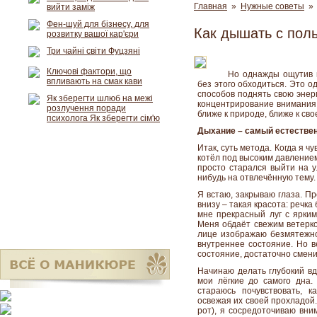
Главная
»
Нужные советы
» 
вийти заміж
Фен-шуй для бізнесу, для
Как дышать с поль
розвитку вашої кар'єри
Три чайні світи Фуцзяні
Ключові фактори, що
Но однажды ощутив п
впливають на смак кави
без этого обходиться. Это о
способов поднять свою энер
Як зберегти шлюб на межі
концентрирование внимания 
розлучення поради
ближе к природе, ближе к сво
психолога Як зберегти сім'ю
Дыхание – самый естестве
Итак, суть метода. Когда я чу
котёл под высоким давлением
просто старался выйти на ул
нибудь на отвлечённую тему. 
Я встаю, закрываю глаза. П
внизу – такая красота: речка
мне прекрасный луг с ярким
Меня обдаёт свежим ветерко
лице изображаю безмятежн
внутреннее состояние. Но в
состояние, достаточно смени
Начинаю делать глубокий вдо
мои лёгкие до самого дна.
стараюсь почувствовать, 
освежая их своей прохладой.
рот), я сосредоточиваю вни