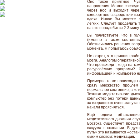
Оно такое приятное. Чу
напряжения. Можно сосредото
через нос и выходит чере
комфортнее сосредоточиться
вдоха. Иначе Вы можете о
лёгких. Следует проделать 
на это понадобится 2-3 мину
Вы почувствуете, что в го
(именно в таком состояни
Обозначились решения вопро
момента. Я попытаюсь объяс
Не секрет, что принцип раб
мозга. Аналогом оперативно
Что происходит, когда на к
ресурсоёмких программ? 
информацией и компьютер на
Примерно то же происходит 
сразу множество проблем
нормальное состояние, в ко
Техника медитативного дыха
компьютер без потери данны
за вчерашнюю очень запутан
начали проясняться.
Ещё одним объяснением
медитативного дыхания слу
Востока существует предст
вакуума в сознании. В ду
путь» это называется «оста
ёмким словом:
медитация.