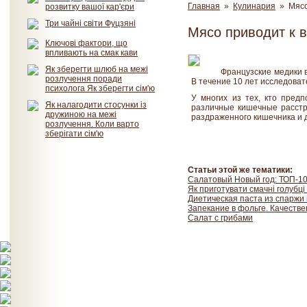
Главная
»
Кулинария
» Мясо
розвитку вашої кар'єри
Три чайні світи Фуцзяні
Мясо приводит к 
Ключові фактори, що
впливають на смак кави
Як зберегти шлюб на межі
Французские медики 
розлучення поради
В течение 10 лет исследоват
психолога Як зберегти сім'ю
У многих из тех, кто пред
Як налагодити стосунки із
различные кишечные расстро
дружиною на межі
раздраженного кишечника и 
розлучення. Коли варто
зберігати сім'ю
Статьи этой же тематики:
Салатовый Новый год: ТОП-10
Як приготувати смачні голубці
Диетическая паста из спаржи
Запекание в фольге. Качеств
Салат с грибами