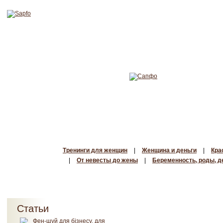
Тренинги для женщин
|
Женщина и деньги
|
Кра
|
От невесты до жены
|
Беременность, роды, д
Статьи
Фен-шуй для бізнесу, для