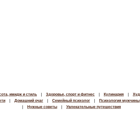
сота, имидж и стиль
|
Здоровье, спорт и фитнес
|
Кулинария
|
Худ
ети
|
Домашний очаг
|
Семейный психолог
|
Психология мужчины
|
Нужные советы
|
Увлекательные путешествия