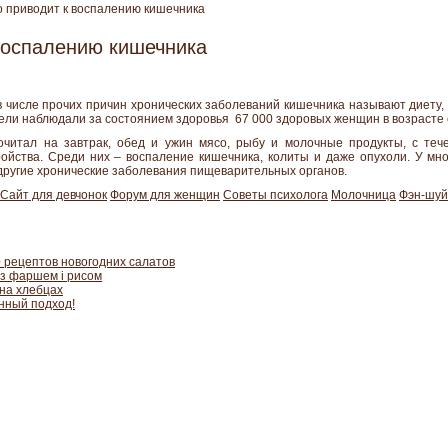
 приводит к воспалению кишечника
воспалению кишечника
в числе прочих причин хронических заболеваний кишечника называют диету,
ели наблюдали за состоянием здоровья 67 000 здоровых женщин в возрасте о
почитал на завтрак, обед и ужин мясо, рыбу и молочные продукты, с те
йства. Среди них – воспаление кишечника, колиты и даже опухоли. У мн
другие хронические заболевания пищеварительных органов.
Сайт для девчонок
Форум для женщин
Советы психолога
Молочница
Фэн-шуй
 рецептов новогодних салатов
 з фаршем і рисом
 на хлебцах
енный подход!