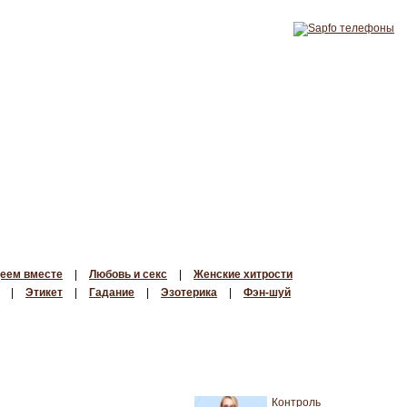
еем вместе
|
Любовь и секс
|
Женские хитрости
|
Этикет
|
Гадание
|
Эзотерика
|
Фэн-шуй
Контроль