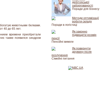
дебіторської
заборгованості
Поради для бізнесу
Методи оптимізації
роботи складу
Поради в логістиці
 богатую животными белками.
т 40 до 65 лет.
Як законно
чением времени приобретали
підвищити розмір
огих также появился синдром
пенсії
Пенсійні вимоги
Як повернути
дружину після
розлучення
Сімейні питання