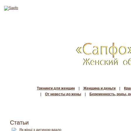
Тренинги для женщин
|
Женщина и деньги
|
Кра
|
От невесты до жены
|
Беременность, роды, д
Статьи
Як жінці з дитиною вдало