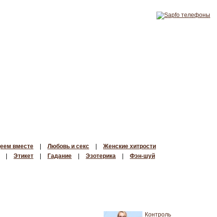
еем вместе
|
Любовь и секс
|
Женские хитрости
|
Этикет
|
Гадание
|
Эзотерика
|
Фэн-шуй
Контроль