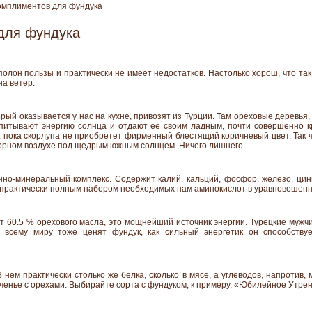
омплиментов для фундука
для фундука
олон пользы и практически не имеет недостатков. Настолько хорош, что та
на ветер.
рый оказывается у нас на кухне, привозят из Турции. Там ореховые деревья,
впитывают энергию солнца и отдают ее своим ладным, почти совершенно к
, пока скорлупа не приобретет фирменный блестящий коричневый цвет. Так ч
горном воздухе под щедрым южным солнцем. Ничего лишнего.
но-минеральный комплекс. Содержит калий, кальций, фосфор, железо, цинк
с практически полным набором необходимых нам аминокислот в уравновешен
т 60.5 % орехового масла, это мощнейший источник энергии. Турецкие мужч
 всему миру тоже ценят фундук, как сильный энергетик он способству
 нем практически столько же белка, сколько в мясе, а углеводов, напротив,
еченье с орехами. Выбирайте сорта с фундуком, к примеру, «Юбилейное Утрен