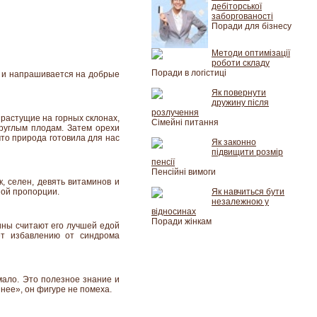
дебіторської
заборгованості
Поради для бізнесу
Методи оптимізації
роботи складу
Поради в логістиці
к и напрашивается на добрые
Як повернути
дружину після
розлучення
 растущие на горных склонах,
Сімейні питання
руглым плодам. Затем орехи
то природа готовила для нас
Як законно
підвищити розмір
пенсії
Пенсійні вимоги
, селен, девять витаминов и
ной пропорции.
Як навчиться бути
незалежною у
відносинах
Поради жінкам
ины считают его лучшей едой
ет избавлению от синдрома
 мало. Это полезное знание и
нее», он фигуре не помеха.