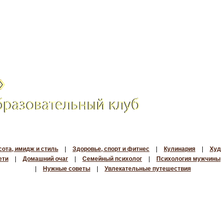
сота, имидж и стиль
|
Здоровье, спорт и фитнес
|
Кулинария
|
Худ
ети
|
Домашний очаг
|
Семейный психолог
|
Психология мужчины
|
Нужные советы
|
Увлекательные путешествия