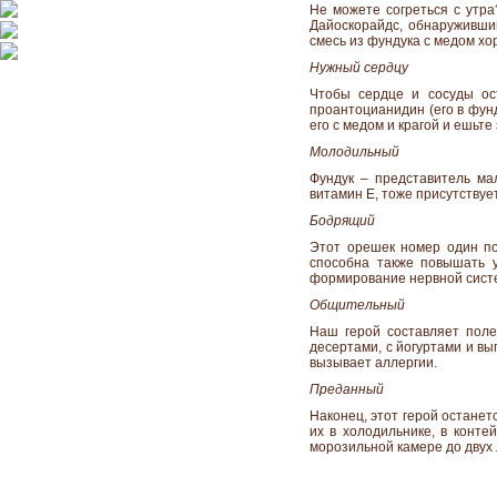
Не можете согреться с утра
Дайоскорайдс, обнаруживший
смесь из фундука с медом хо
Нужный сердцу
Чтобы сердце и сосуды ост
проантоцианидин (его в фун
его с медом и крагой и ешьте 
Молодильный
Фундук – представитель ма
витамин Е, тоже присутствуе
Бодрящий
Этот орешек номер один по
способна также повышать у
формирование нервной сис
Общительный
Наш герой составляет поле
десертами, с йогуртами и вы
вызывает аллергии.
Преданный
Наконец, этот герой останет
их в холодильнике, в конте
морозильной камере до двух 