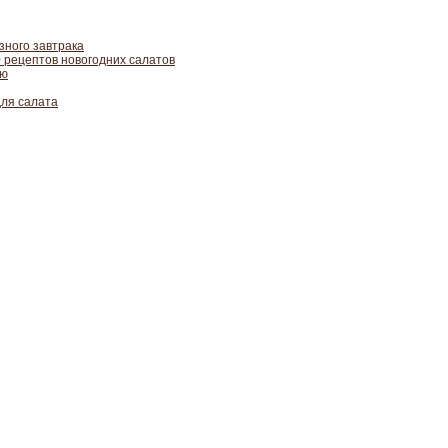
зного завтрака
 рецептов новогодних салатов
лю
для салата