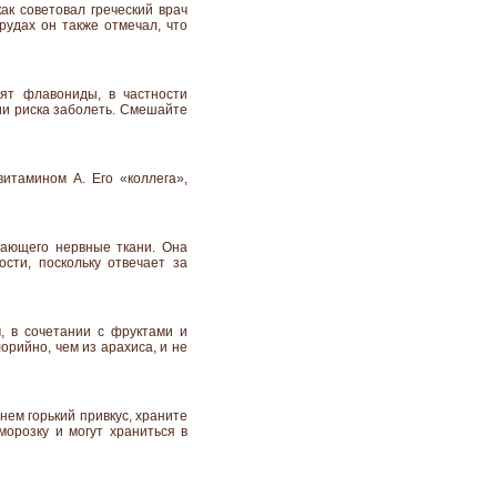
ак советовал греческий врач
рудах он также отмечал, что
дят флавониды, в частности
ии риска заболеть. Смешайте
итамином А. Его «коллега»,
вающего нервные ткани. Она
сти, поскольку отвечает за
, в сочетании с фруктами и
орийно, чем из арахиса, и не
нем горький привкус, храните
морозку и могут храниться в