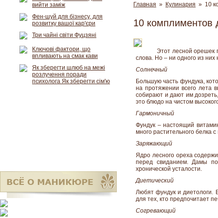
Главная
»
Кулинария
» 10 к
вийти заміж
Фен-шуй для бізнесу, для
10 комплиментов 
розвитку вашої кар'єри
Три чайні світи Фуцзяні
Ключові фактори, що
Этот лесной орешек п
впливають на смак кави
слова. Но – ни одного из них 
Як зберегти шлюб на межі
Солнечный
розлучення поради
психолога Як зберегти сім'ю
Большую часть фундука, кото
на протяжении всего лета 
собирают и дают им дозреть
это блюдо на чистом высоко
Гармоничный
Фундук – настоящий витамин
много растительного белка 
Заряжающий
Ядро лесного ореха содержи
перед свиданием. Дамы по
хронической усталости.
Диетический
Любят фундук и диетологи. В
для тех, кто предпочитает п
Согревающий