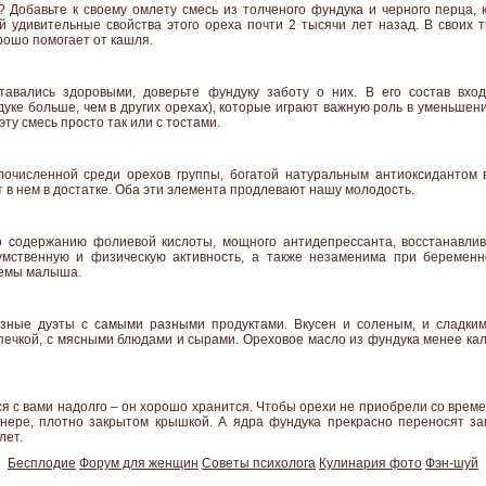
? Добавьте к своему омлету смесь из толченого фундука и черного перца, к
 удивительные свойства этого ореха почти 2 тысячи лет назад. В своих т
рошо помогает от кашля.
авались здоровыми, доверьте фундуку заботу о них. В его состав вхо
дуке больше, чем в других орехах), которые играют важную роль в уменьшен
эту смесь просто так или с тостами.
лочисленной среди орехов группы, богатой натуральным антиоксидантом в
т в нем в достатке. Оба эти элемента продлевают нашу молодость.
 содержанию фолиевой кислоты, мощного антидепрессанта, восстанавли
мственную и физическую активность, а также незаменима при беременно
темы малыша.
зные дуэты с самыми разными продуктами. Вкусен и соленым, и сладким
печкой, с мясными блюдами и сырами. Ореховое масло из фундука менее кал
ся с вами надолго – он хорошо хранится. Чтобы орехи не приобрели со време
йнере, плотно закрытом крышкой. А ядра фундука прекрасно переносят за
лет.
Бесплодие
Форум для женщин
Советы психолога
Кулинария фото
Фэн-шуй