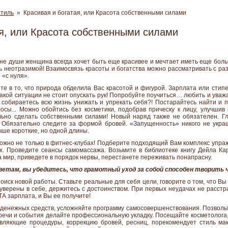
стиль
» Красивая и богатая, или Красота собственными силами
ая, или Красота собственными силами
бине души женщина всегда хочет быть еще красивее и мечтает иметь еще больше
ть неотразимой! Взаимосвязь красоты и богатства можно рассматривать с р
 «с нуля».
те в то, что природа обделила Вас красотой и фигурой. Зарплата или стип
такой ситуации не стоит опускать рук! Попробуйте поучиться… любить и уважа
е собираетесь всю жизнь унижать и упрекать себя?! Постарайтесь найти и п
лосы... Можно обойтись без косметики, подобрав прическу к лицу, улучши
льно сделать собственными силами! Новый наряд также не обязателен. Г
. Обязательно следите за формой бровей. «Запущенность» никого не укр
чше короткие, но одной длины.
ожно не только в фитнес-клубах! Подберите подходящий Вам комплекс упраж
. Проведите сеансы самомассажа. Возьмите в библиотеке книгу Дейла Кар
а мир, приведете в порядок нервы, перестанете переживать понапрасну.
етам, вы убедитесь, что грамотный уход за собой способен творить ч
поиск новой работы. Ставьте реальные для себя цели, говорите о том, что Вы
уверены в себе, держитесь с достоинством. При первых неудачах не расстр
А зарплата, и Вы ее получите!
денежных средств, усложняйте программу самосовершенствования. Позвольт
речи и события делайте профессиональную укладку. Посещайте косметолога, 
вляющие процедуры, коррекцию бровей, ресниц, порекомендует стиль ма