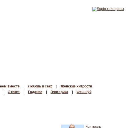
еем вместе
|
Любовь и секс
|
Женские хитрости
|
Этикет
|
Гадание
|
Эзотерика
|
Фэн-шуй
Контроль