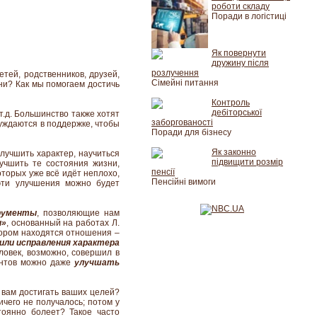
роботи складу
Поради в логістиці
Як повернути
дружину після
розлучення
тей, родственников, друзей,
Сімейні питання
зни? Как мы помогаем достичь
Контроль
дебіторської
т.д. Большинство также хотят
заборгованості
нуждаются в поддержке, чтобы
Поради для бізнесу
Як законно
лучшить характер, научиться
підвищити розмір
учшить те состояния жизни,
пенсії
оторых уже всё идёт неплохо,
Пенсійні вимоги
эти улучшения можно будет
рументы
, позволяющие нам
и»
, основанный на работах Л.
тором находятся отношения –
или исправления характера
еловек, возможно, совершил в
ентов можно даже
улучшать
т вам достигать ваших целей?
ичего не получалось; потом у
тоянно болеет? Такое часто