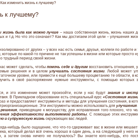
Как изменить жизнь к лучшему?
нь к лучшему?
 жизнь была как можно лучше
– наша собственная жизнь, жизнь наших де
ых и т.д. Но что это означает? Как мы достигаем этой цели – улучшения жи
золированно от других – у всех нас есть семья, друзья, коллеги по работе и 
, которые по какой-то причине не так успешны в жизни или которые просто 
но трудный период своей жизни.
 нас может сделать, чтобы
помочь себе и другим
восстановить отношения, у
лемые решения и в целом
улучшать состояния жизни
. Любой может ул
аточном уровне, или привести к ещё большему процветанию те области, в к
лучить в своё распоряжение нужные инструменты, с помощью которых 
я, и это изменение может произойти, если у нас будут
знания и инст
твия. В Прикладном образовании есть специальный курс
«Состояния жизн
 раз и предоставляет инструменты и методы для улучшения состояния, в ко
нутриорганизационные. Эти инструменты можно использовать для
улучшения 
 решения
, приводящие к могуществу, для исправления того плохого, что ч
ения эффективности выполняемой работы
. С помощью этих инструм
ю и супружескую жизнь
окружающих вас людей.
когда-нибудь было ощущение, что что-то сдерживает вас в жизни или мешае
ека, который делал всё очень хорошо в один день, а на следующий у него н
, а затем снова ничего не получалось? Вы знаете кого-нибудь, кто пос