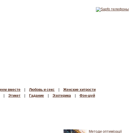
еем вместе
|
Любовь и секс
|
Женские хитрости
|
Этикет
|
Гадание
|
Эзотерика
|
Фэн-шуй
Методи оптимізації