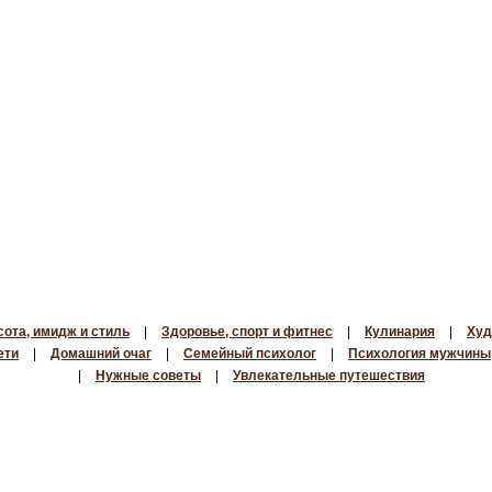
сота, имидж и стиль
|
Здоровье, спорт и фитнес
|
Кулинария
|
Худ
ети
|
Домашний очаг
|
Семейный психолог
|
Психология мужчины
|
Нужные советы
|
Увлекательные путешествия