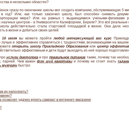
сства в нескольких областях?
бенок сразу по окончании школы мог создать компанию, обслуживающую 5 ми
 в год? Или, как только закончил школу, был способен снимать докум
корпорации мира? Или на равных с выдающимися учеными-физиками р
научных центров – в Университете Калифорнии, Беркли? Это всё реальные 
школа действительно стала стартовой площадкой в жизни. Она дала нео
ть в жизни и добиться своих целей.
о 16 июля
вы можете пройти
любой интересующий вас курс
Прикладн
 лучше и эффективнее справляться с трудностями, возникающими на вашем 
 можете
открыть школу Прикладного Образования
или
центр эффективн
действительно эффективным и дети будут выходить из неё хорошо подготовле
 про
услуги диетолога
и про
правильное питание
также,
почему так необх
н
, парней. Чем важен
фэн шуй
квартиры
и почему не стоит знать
гадан
ь
мужчину
быстро
как их наполнить?
овинку?
 позволит удачно купить самокат в интернет-магазине
?