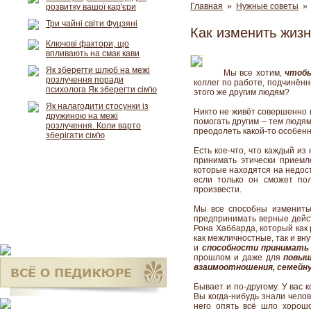
Главная
»
Нужные советы
» 
розвитку вашої кар'єри
Три чайні світи Фуцзяні
Как изменить жиз
Ключові фактори, що
впливають на смак кави
Як зберегти шлюб на межі
Мы все хотим,
чтобы
розлучення поради
коллег по работе, подчинённ
психолога Як зберегти сім'ю
этого же другим людям?
Як налагодити стосунки із
Никто не живёт совершенно и
дружиною на межі
помогать другим – тем людям
розлучення. Коли варто
преодолеть какой-то особен
зберігати сім'ю
Есть кое-что, что каждый из
принимать этически прием
которые находятся на недост
если только он сможет по
произвести.
Мы все способны изменитьс
предпринимать верные дейс
Рона Хаббарда, который как
как межличностные, так и в
и
способности принимать
прошлом и даже для
повыш
взаимоотношения, семейну
Бывает и по-другому. У вас 
Вы когда-нибудь знали челов
него опять всё шло хорошо