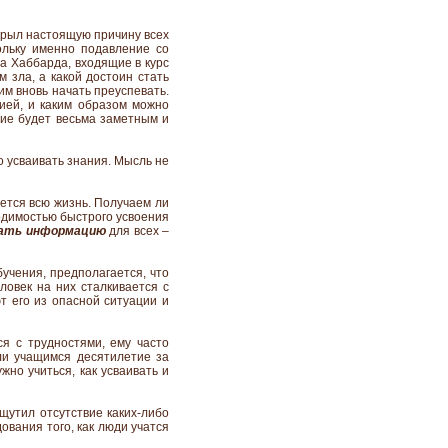
ткрыл настоящую причину всех
ольку именно подавление со
а Хаббарда, входящие в курс
м зла, а какой достоин стать
им вновь начать преуспевать.
цией, и каким образом можно
ние будет весьма заметным и
о усваивать знания. Мысль не
ается всю жизнь. Получаем ли
одимостью быстрого усвоения
вать информацию
для всех –
учения, предполагается, что
ловек на них сталкивается с
т его из опасной ситуации и
я с трудностями, ему часто
ли учащимся десятилетие за
жно учиться, как усваивать и
щутил отсутствие каких-либо
ования того, как люди учатся