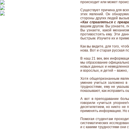
происходит или может проис
Существует причина для всег
этих явлений. Он обнаруж
стороны других людей вызыв
«Как справляться с прев
вашим другом. Вы узнаете, п
Вы узнаете, какой механизм
противостоять ему. Эти дан
быстрым. Изучите их и примен
Как вы видите, для того, чт
нова. Вот и старая русская по
В наш 21 век, век информаци
мы образование официально,
новых данных и немедленног
и взрослых, и детей – важно, 
Хотя общепризнанным являет
умение учиться заложено в 
трудностями, ему не указыв
показывают, как исправить о
А вот в преподавании боль
говорили «учиться упорнее
десятилетием, но никто не 
применять информацию. Но в
Помогая студентам проходит
систематических исследовани
и с какими трудностями они 