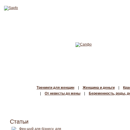
Тренинги для женщин
|
Женщина и деньги
|
Кра
|
От невесты до жены
|
Беременность, роды, д
Статьи
Фен-шуй для бізнесу, для