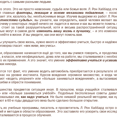
ходить с самыми разными людьми.
о этого. Это не просто невезение, судьба или божья воля. Л. Рон Хаббард о
ил главные
факторы, лежащие в основе механизма подавления
, – поск
ает эти, казалось бы, необъяснимые вещи. Изучив выдержки из работ Л. Рон
ратностями судьбы»
, вы узнаете, как определить, какой человек желает ва
очему у некоторых людей ничего не ладится в жизни и как вы можете помочь 
 стоит за такой разрушительной, хотя и весьма распространённой ситуа
ные могут в самом деле
изменить вашу жизнь к лучшему
, – и это измене
яйте в жизни. И вы увидите, как они могут помочь вам.
обы улучшить свою жизнь, нужно много и эффективно учиться, быстро и надёжн
говорка гласит: «век живи, век учись».
и, образование начинается ещё до того, как мы учимся говорить, и продолж
 в классе, или неофициально, дома или на работе, мы сталкиваемся с необх
о их применения. А это значит, что умение
эффективно учиться и усваи
как никогда.
ся тот факт, что умение водить автомобиль приобретается в результате об
нас на уровне инстинкта. Курсов вождения огромное множество, и когда че
ают «водить упорнее!» или «больше заниматься вождением!», а вытаскиваю
шибки и обрести понимание.
шинства предметов ситуация иная. В прошлом, когда учащийся сталкивалс
!» или «больше заниматься учёбой!». Подобные бесполезные советы дава
показывал им,
как надо учиться
. Не было никакой реальной методики, как ну
от в 60-е годы двадцатого века было сделано большое открытие.
ь их учебные программы, писатель и просветитель Л. Рон Хаббард остро о
й и методик в области образования. Это заставило его ускорить свои исслед
сталкиваются в процессе обучения.