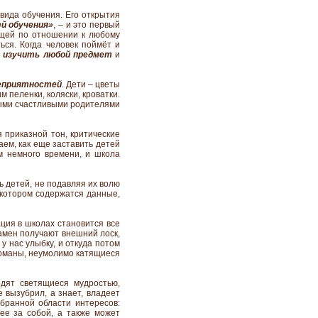
вида обучения. Его открытия
й обучения»
, – и это первый
ающей по отношении к любому
ться. Когда человек поймёт и
у
изучить любой предмет
и
неприятностей
. Дети – цветы
 пеленки, коляски, кроватки.
мыми счастливыми родителями
 приказной тон, критические
аем, как еще заставить детей
ем немного времени, и школа
ь детей, не подавляя их волю
в котором содержатся данные,
ация в школах становится все
замен получают внешний лоск,
у нас улыбку, и откуда потом
команы, неумолимо катящиеся
одят светящиеся мудростью,
 вызубрил, а знает, владеет
ыбранной области интересов:
 ее за собой, а также может