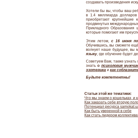
создавать произведения иску
Хотели бы вы, чтобы ваш ре
в 1.4 миллиарда долларов
приобретают крупнейшие 
продвинутых международных 
Прикладного Образования 
которые помогают им преуспе
Этим летом,
с 16 июня п
Обучившись, вы сможете ещё
волнует наше будущее, вы
языку
, где обучение будет 
Советуем Вам, также узнать
знать
о
психология мужчи
эзотерика
и
как соблазнит
Будьте компетентны!
Статьи этой же тематики:
Что мы знаем о кошельках, и 
Как заказать себе вторую пол
Потенциал ресурса samokat.ua
Как быть уверенной в себе
Как стать лидером коллектива