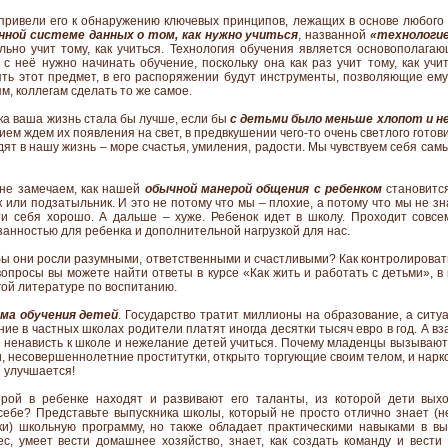
ривели его к обнаружению ключевых принципов, лежащих в основе любого 
нной системе данных о том, как нужно учиться
, названной
«технологие
льно учит тому, как учиться. Технология обучения является основополаг
с неё нужно начинать обучение, поскольку она как раз учит тому, как учи
ть этот предмет, в его распоряжении будут инструменты, позволяющие ем
м, коллегам сделать то же самое.
ка ваша жизнь стала бы лучше, если бы
с детьми было меньше хлопот и 
ем ждем их появления на свет, в предвкушении чего-то очень светлого готовим
дят в нашу жизнь – море счастья, умиления, радости. Мы чувствуем себя са
 не замечаем, как нашей
обычной манерой общения с ребенком
становится
 или подзатыльник. И это не потому что мы – плохие, а потому что мы не зн
ти себя хорошо. А дальше – хуже. Ребенок идет в школу. Проходит совс
анностью для ребенка и дополнительной нагрузкой для нас.
обы они росли разумными, ответственными и счастливыми? Как контролироват
вопросы вы можете найти ответы в курсе «Как жить и работать с детьми», 
гой литературе по воспитанию.
ма обучения детей
. Государство тратит миллионы на образование, а ситу
ие в частных школах родители платят иногда десятки тысяч евро в год. А в
 ненависть к школе и нежелание детей учиться. Почему младенцы вызывают 
, несовершеннолетние проститутки, открыто торгующие своим телом, и нар
е улучшается!
орой в ребенке находят и развивают его таланты, из которой дети вых
ебе? Представьте выпускника школы, который не просто отлично знает (не
ски) школьную программу, но также обладает практическими навыками в в
с, умеет вести домашнее хозяйство, знает, как создать команду и вести