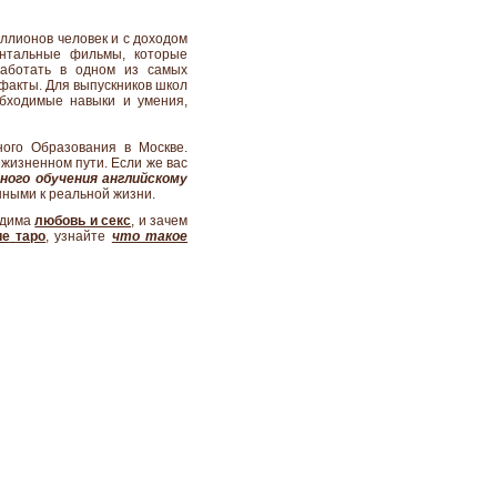
ллионов человек и с доходом
ентальные фильмы, которые
аботать в одном из самых
факты. Для выпускников школ
бходимые навыки и умения,
ого Образования в Москве.
жизненном пути. Если же вас
ого обучения английскому
нными к реальной жизни.
одима
любовь и секс
, и
зачем
ие
таро
,
узнайте
что такое