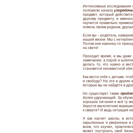
Интенсивные исследования п
положили начало
упорядоче
предмет, который действите
другому предмету, и именно 
научится правильно применя
помочь своим родным, друзья
Если вы – родитель, наверня
нашей жизни. Мы с нетерпени
Потом они наконец-то прихо
на свете!
Проходит время, и мы даже
замечания, а порой и шлепок
делать то, что нужно и вес
становится ненавистной обяз
Как вести себя с детьми, чт
и свободу? На эти и другие 
которые вы не найдёте в дру
Но существует также
пробле
более удручающей. За обучен
хорошее питание и всё ту же
берутся малолетние воришки
к смерти? И ведь ситуация н
А как насчет школы, в кот
окрыленные и уверенные в с
всем, что изучил, практиче
может построить свой бизне