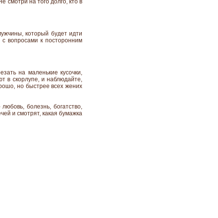
е смотри на того долго, кто в
мужчины, который будет идти
ь с вопросами к посторонним
езать на маленькие кусочки,
ют в скорлупе, и наблюдайте,
хорошо, но быстрее всех жених
 любовь, болезнь, богатство,
чей и смотрят, какая бумажка