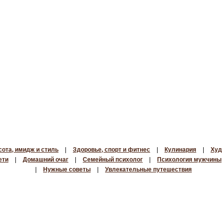
сота, имидж и стиль
|
Здоровье, спорт и фитнес
|
Кулинария
|
Худ
ети
|
Домашний очаг
|
Семейный психолог
|
Психология мужчины
|
Нужные советы
|
Увлекательные путешествия