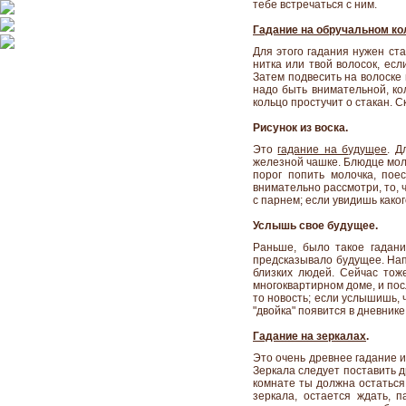
тебе встречаться с ним.
Гадание на обручальном ко
Для этого гадания нужен ста
нитка или твой волосок, есл
Затем подвесить на волоске 
надо быть внимательной, кол
кольцо простучит о стакан. С
Рисунок из воска.
Это
гадание на будущее
. Д
железной чашке. Блюдце моло
порог попить молочка, пое
внимательно рассмотри, то, 
с парнем; если увидишь какого
Услышь свое будущее.
Раньше, было такое гадани
предсказывало будущее. Напри
близких людей. Сейчас тож
многоквартирном доме, и пос
то новость; если услышишь, 
"двойка" появится в дневнике
Гадание на зеркалах
.
Это очень древнее гадание и
Зеркала следует поставить д
комнате ты должна остаться
зеркала, остается ждать, п