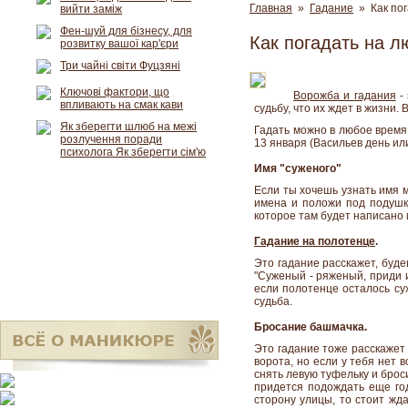
Главная
»
Гадание
» Как пог
вийти заміж
Фен-шуй для бізнесу, для
Как погадать на л
розвитку вашої кар'єри
Три чайні світи Фуцзяні
Ключові фактори, що
Ворожба и гадания
- 
впливають на смак кави
судьбу, что их ждет в жизни.
Як зберегти шлюб на межі
Гадать можно в любое время,
розлучення поради
13 января (Васильев день ил
психолога Як зберегти сім'ю
Имя "суженого"
Если ты хочешь узнать имя м
имена и положи под подушку
которое там будет написано 
Гадание на полотенце
.
Это гадание расскажет, буде
"Суженый - ряженый, приди и
если полотенце осталось сух
судьба.
Бросание башмачка.
Это гадание тоже расскажет 
ворота, но если у тебя нет 
снять левую туфельку и броси
придется подождать еще год
сторону улицы, то стоит жд