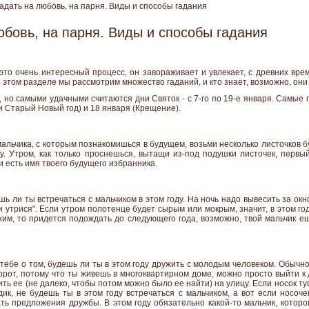
адать на любовь, на парня. Виды и способы гадания
юбовь, на парня. Виды и способы гадания
это очень интересный процесс, он завораживает и увлекает, с древних вре
 В этом разделе мы рассмотрим множество гаданий, и кто знает, возможно, они 
 но самыми удачными считаются дни Святок - с 7-го по 19-е января. Самые 
и Старый Новый год) и 18 января (Крещение).
альчика, с которым познакомишься в будущем, возьми несколько листочков 
. Утром, как только проснешься, вытащи из-под подушки листочек, первы
и есть имя твоего будущего избранника.
шь ли ты встречаться с мальчиком в этом году. На ночь надо вывесить за окн
 утрися". Если утром полотенце будет сырым или мокрым, значит, в этом год
им, то придется подождать до следующего года, возможно, твой мальчик ещ
тебе о том, будешь ли ты в этом году дружить с молодым человеком. Обычн
ворот, потому что ты живешь в многоквартирном доме, можно просто выйти к
ть ее (не далеко, чтобы потом можно было ее найти) на улицу. Если носок ту
ик, не будешь ты в этом году встречаться с мальчиком, а вот если носоче
ать предложения дружбы. В этом году обязательно какой-то мальчик, котор