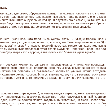
льце
.
кан воды, две свечи, обручальное кольцо, ты можешь попросить его у мамы
и у тебя длинные волосы. Две зажженные свечи надо поставить очень близк
или тонкой нитке обручальное кольцо, и опустить его в стакан, но так чтобы 
ьцо будет выстукивать имя твоего кавалера, если ты не смогла разобрать 
колько стуков насчитаешь, во столько лет и состоится твоя свадьба.
ля него нужен воск (это могут быть кусочки свечи) и блюдце молока. Воск
ка поставь у входной двери квартиры или дома. Теперь произнеси слова "До
сть воска" и вылей в молоко горячий воск, как только он застынет, выт
что ты сможешь разглядеть и будет твоим будущим. Например, крест - это бол
-нибудь зверя - это к дороге, а звездочки - это большая удача в учебе.
е - девушки ходили по улицам и прислушивались к тому, что происход
мер, звон церковных колоколов - к жениху, а если слышали, как кто-то ругае
е можно так погадать, не обязательно ходить по улицам, можно походить
лушать что делают соседи. Если услышишь музыку - это к веселью, если залае
что говорит мужчина, то получишь в школе "пятерку", а если женщина, то гото
.
 одно из самых правдивых. Для него нужно два зеркала, желательно одинако
руг напротив друга, а свечи по бокам так, чтобы получился длинный "коридор
 одна, никто не должен мешать гаданию, ни животные, ни люди. После того,
арень, с которым суждено встретиться, обязательно появится в этом "ко