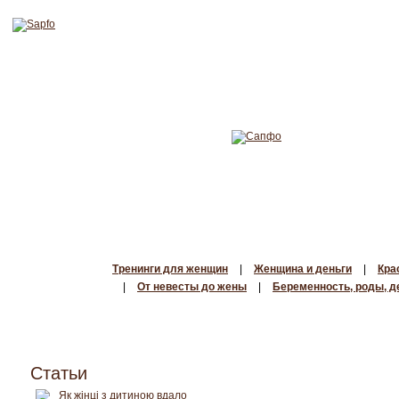
Тренинги для женщин
|
Женщина и деньги
|
Кра
|
От невесты до жены
|
Беременность, роды, д
Статьи
Як жінці з дитиною вдало