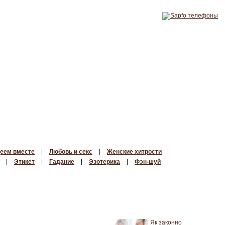
еем вместе
|
Любовь и секс
|
Женские хитрости
|
Этикет
|
Гадание
|
Эзотерика
|
Фэн-шуй
Як законно