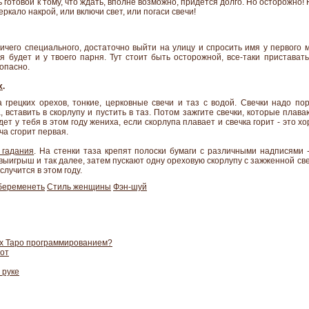
готовой к тому, что ждать, вполне возможно, придется долго. Но осторожно! Н
еркало накрой, или включи свет, или погаси свечи!
ничего специального, достаточно выйти на улицу и спросить имя у первого 
мя будет и у твоего парня. Тут стоит быть осторожной, все-таки пристават
опасно.
х
.
 грецких орехов, тонкие, церковные свечи и таз с водой. Свечки надо пор
 вставить в скорлупу и пустить в таз. Потом зажгите свечки, которые плава
дет у тебя в этом году жениха, если скорлупа плавает и свечка горит - это 
ча сгорит первая.
 гадания
. На стенки таза крепят полоски бумаги с различными надписями -
, выигрыш и так далее, затем пускают одну ореховую скорлупу с зажженной све
 случится в этом году.
беременеть
Стиль женщины
Фэн-шуй
ах Таро программированием?
рот
 руке