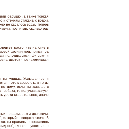
 или бабушки, а также тонкая
о к стенкам стакана с водой.
оно не касалось воды. Теперь
имени, посчитай, сколько раз
 следует растопить на огне в
мовой, хозяин мой, приди под
ащи получившуюся фигурку и
езнь; цветок - познакомишься
ит на улицах. Услышанное и
тся - это к ссоре с кем-то из
 по дому, если ты живешь в
т собака, то получишь какую-
вь уроки старательнее, иначе
вых по размерам и две свечи.
", который освещают свечи. В
 как ты правильно поставишь
ридоре", главное успеть его