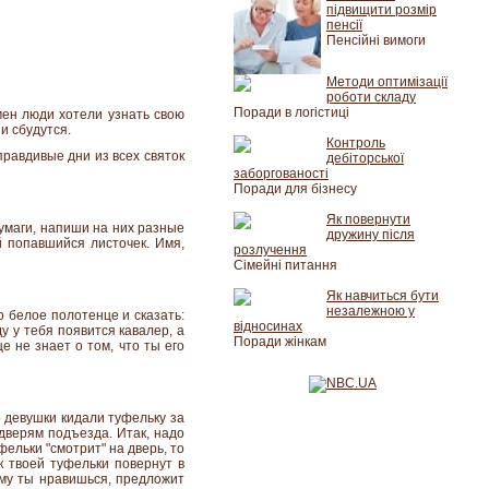
підвищити розмір
пенсії
Пенсійні вимоги
Методи оптимізації
роботи складу
Поради в логістиці
мен люди хотели узнать свою
и сбудутся.
Контроль
правдивые дни из всех святок
дебіторської
заборгованості
Поради для бізнесу
Як повернути
бумаги, напиши на них разные
дружину після
й попавшийся листочек. Имя,
розлучення
Сімейні питання
Як навчиться бути
незалежною у
о белое полотенце и сказать:
відносинах
у у тебя появится кавалер, а
Поради жінкам
е не знает о том, что ты его
о девушки кидали туфельку за
 дверям подъезда. Итак, надо
фельки "смотрит" на дверь, то
к твоей туфельки повернут в
ому ты нравишься, предложит