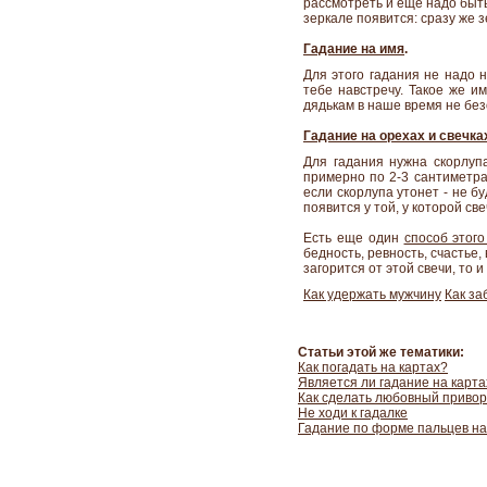
рассмотреть и еще надо быть 
зеркале появится: сразу же з
Гадание на имя
.
Для этого гадания не надо 
тебе навстречу. Такое же и
дядькам в наше время не без
Гадание на орехах и свечка
Для гадания нужна скорлупа
примерно по 2-3 сантиметра,
если скорлупа утонет - не бу
появится у той, у которой све
Есть еще один
способ этого
бедность, ревность, счастье
загорится от этой свечи, то и
Как удержать мужчину
Как за
Статьи этой же тематики:
Как погадать на картах?
Является ли гадание на карт
Как сделать любовный приво
Не ходи к гадалке
Гадание по форме пальцев на