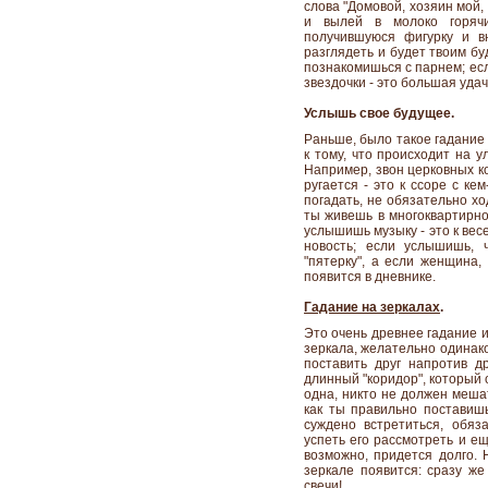
слова "Домовой, хозяин мой,
и вылей в молоко горячи
получившуюся фигурку и в
разглядеть и будет твоим бу
познакомишься с парнем; если
звездочки - это большая удач
Услышь свое будущее.
Раньше, было такое гадание
к тому, что происходит на 
Например, звон церковных ко
ругается - это к ссоре с ке
погадать, не обязательно хо
ты живешь в многоквартирно
услышишь музыку - это к вес
новость; если услышишь, 
"пятерку", а если женщина, 
появится в дневнике.
Гадание на зеркалах
.
Это очень древнее гадание и
зеркала, желательно одинако
поставить друг напротив др
длинный "коридор", который 
одна, никто не должен мешат
как ты правильно поставишь
суждено встретиться, обяза
успеть его рассмотреть и ещ
возможно, придется долго. 
зеркале появится: сразу же
свечи!