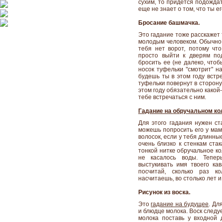
сухим, то придется подождат
еще не знает о том, что ты ег
Бросание башмачка.
Это гадание тоже расскажет 
молодым человеком. Обычно 
тебя нет ворот, потому чт
просто выйти к дверям по
бросить ее (не далеко, что
носок туфельки "смотрит" н
будешь ты в этом году встре
туфельки повернут в сторону
этом году обязательно какой
тебе встречаться с ним.
Гадание на обручальном ко
Для этого гадания нужен ст
можешь попросить его у мам
волосок, если у тебя длинны
очень близко к стенкам ста
тонкой нитке обручальное кол
не касалось воды. Тепер
выстукивать имя твоего ка
посчитай, сколько раз ко
насчитаешь, во столько лет и
Рисунок из воска.
Это
гадание на будущее
. Дл
и блюдце молока. Воск следу
молока поставь у входной 