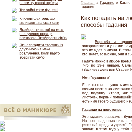
Главная
»
Гадание
» Как пог
розвитку вашої кар'єри
гадания
Три чайні світи Фуцзяні
Как погадать на л
Ключові фактори, що
впливають на смак кави
способы гадания
Як зберегти шлюб на межі
розлучення поради
психолога Як зберегти сім'ю
Ворожба и гадани
Як налагодити стосунки із
завораживает и увлекает, с 
дружиною на межі
что их ждет в жизни. В это
розлучення. Коли варто
кто знает, возможно, они и сб
зберігати сім'ю
Гадать можно в любое время,
7-го по 19-е января. Сам
(Васильев день или Старый Н
Имя "суженого"
Если ты хочешь узнать имя 
возьми несколько листочков
под подушку. Утром, как 
листочек, первый попавшийся
есть имя твоего будущего из
Гадание на полотенце
.
Это гадание расскажет, буде
На ночь надо вывесить за 
ряженый, приди и утрися". 
значит, в этом году у тебя