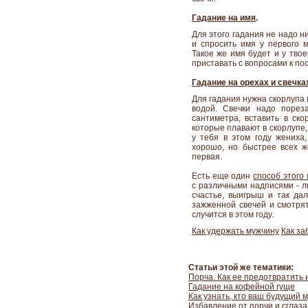
Гадание на имя
.
Для этого гадания не надо н
и спросить имя у первого м
Такое же имя будет и у твое
приставать с вопросами к по
Гадание на орехах и свечка
Для гадания нужна скорлупа г
водой. Свечки надо порез
сантиметра, вставить в ско
которые плавают в скорлупе,
у тебя в этом году жениха,
хорошо, но быстрее всех же
первая.
Есть еще один
способ этого
с различными надписями - лю
счастье, выигрыш и так дал
зажженной свечей и смотрят,
случится в этом году.
Как удержать мужчину
Как за
Статьи этой же тематики:
Порча. Как ее предотвратить 
Гадание на кофейной гуще
Как узнать, кто ваш будущий 
Избавление от порчи и сглаза