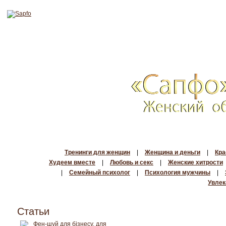
Тренинги для женщин
|
Женщина и деньги
|
Кра
Худеем вместе
|
Любовь и секс
|
Женские хитрости
|
Семейный психолог
|
Психология мужчины
|
Увлек
Статьи
Фен-шуй для бізнесу, для