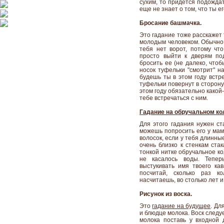
сухим, то придется подождат
еще не знает о том, что ты ег
Бросание башмачка.
Это гадание тоже расскажет 
молодым человеком. Обычно 
тебя нет ворот, потому чт
просто выйти к дверям по
бросить ее (не далеко, что
носок туфельки "смотрит" н
будешь ты в этом году встре
туфельки повернут в сторону
этом году обязательно какой
тебе встречаться с ним.
Гадание на обручальном ко
Для этого гадания нужен ст
можешь попросить его у мам
волосок, если у тебя длинны
очень близко к стенкам ста
тонкой нитке обручальное кол
не касалось воды. Тепер
выстукивать имя твоего ка
посчитай, сколько раз ко
насчитаешь, во столько лет и
Рисунок из воска.
Это
гадание на будущее
. Дл
и блюдце молока. Воск следу
молока поставь у входной 