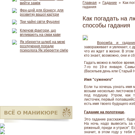
Главная
»
Гадание
» Как пог
вийти заміж
гадания
Фен-шуй для бізнесу, для
розвитку вашої кар'єри
Как погадать на л
Три чайні світи Фуцзяні
способы гадания
Ключові фактори, що
впливають на смак кави
Як зберегти шлюб на межі
Ворожба и гадани
розлучення поради
завораживает и увлекает, с 
психолога Як зберегти сім'ю
что их ждет в жизни. В это
кто знает, возможно, они и сб
Гадать можно в любое время,
7-го по 19-е января. Сам
(Васильев день или Старый Н
Имя "суженого"
Если ты хочешь узнать имя 
возьми несколько листочков
под подушку. Утром, как 
листочек, первый попавшийся
есть имя твоего будущего из
Гадание на полотенце
.
Это гадание расскажет, буде
На ночь надо вывесить за 
ряженый, приди и утрися". 
значит, в этом году у тебя