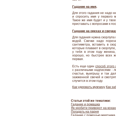
Гадание на имя
.
Для этого гадания не надо н
и спросить имя у первого м
Такое же имя будет и у твое
приставать с вопросами к по
Гадание на орехах и свечка
Для гадания нужна скорлупа г
водой. Свечки надо порез
сантиметра, вставить в ско
которые плавают в скорлупе,
у тебя в этом году жениха,
хорошо, но быстрее всех же
первая.
Есть еще один
способ этого
с различными надписями - лю
счастье, выигрыш и так дал
зажженной свечей и смотрят,
случится в этом году.
Как удержать мужчину
Как за
Статьи этой же тематики:
Гадание и ромашка
Як зробити приворот на кохан
Погадать на парня
Гадание с помощью маятника