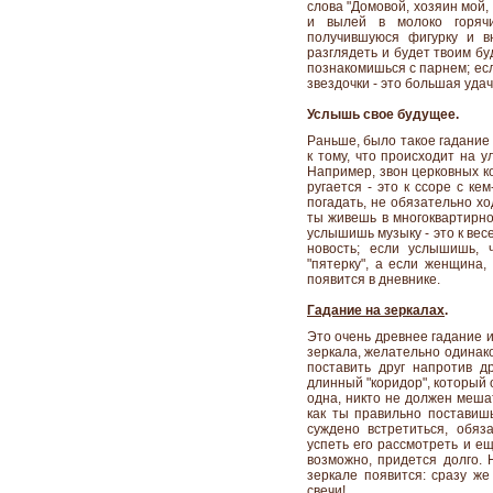
слова "Домовой, хозяин мой,
и вылей в молоко горячи
получившуюся фигурку и в
разглядеть и будет твоим бу
познакомишься с парнем; если
звездочки - это большая удач
Услышь свое будущее.
Раньше, было такое гадание
к тому, что происходит на 
Например, звон церковных ко
ругается - это к ссоре с ке
погадать, не обязательно хо
ты живешь в многоквартирно
услышишь музыку - это к вес
новость; если услышишь, 
"пятерку", а если женщина, 
появится в дневнике.
Гадание на зеркалах
.
Это очень древнее гадание и
зеркала, желательно одинако
поставить друг напротив др
длинный "коридор", который 
одна, никто не должен мешат
как ты правильно поставишь
суждено встретиться, обяза
успеть его рассмотреть и ещ
возможно, придется долго. 
зеркале появится: сразу же
свечи!