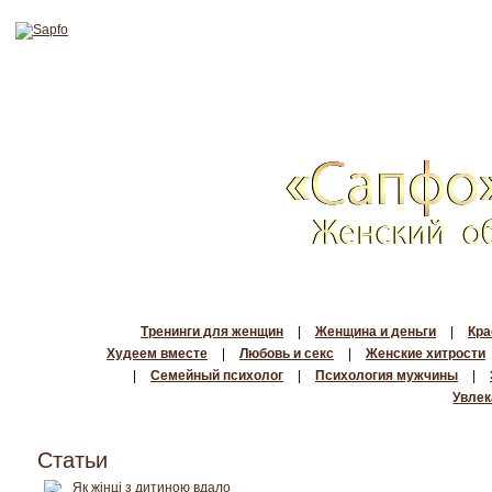
Тренинги для женщин
|
Женщина и деньги
|
Кра
Худеем вместе
|
Любовь и секс
|
Женские хитрости
|
Семейный психолог
|
Психология мужчины
|
Увлек
Статьи
Як жінці з дитиною вдало