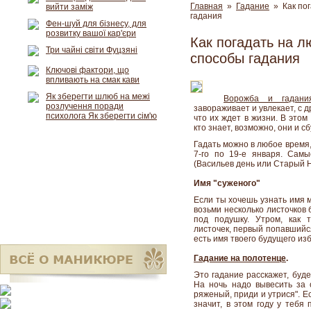
Главная
»
Гадание
» Как пог
вийти заміж
гадания
Фен-шуй для бізнесу, для
розвитку вашої кар'єри
Как погадать на л
Три чайні світи Фуцзяні
способы гадания
Ключові фактори, що
впливають на смак кави
Як зберегти шлюб на межі
Ворожба и гадани
розлучення поради
завораживает и увлекает, с 
психолога Як зберегти сім'ю
что их ждет в жизни. В это
кто знает, возможно, они и сб
Гадать можно в любое время,
7-го по 19-е января. Сам
(Васильев день или Старый Н
Имя "суженого"
Если ты хочешь узнать имя 
возьми несколько листочков
под подушку. Утром, как 
листочек, первый попавшийся
есть имя твоего будущего из
Гадание на полотенце
.
Это гадание расскажет, буде
На ночь надо вывесить за 
ряженый, приди и утрися". 
значит, в этом году у тебя