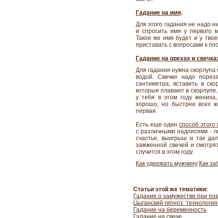
Гадание на имя
.
Для этого гадания не надо н
и спросить имя у первого м
Такое же имя будет и у твое
приставать с вопросами к по
Гадание на орехах и свечка
Для гадания нужна скорлупа г
водой. Свечки надо порез
сантиметра, вставить в ско
которые плавают в скорлупе,
у тебя в этом году жениха,
хорошо, но быстрее всех же
первая.
Есть еще один
способ этого
с различными надписями - лю
счастье, выигрыш и так дал
зажженной свечей и смотрят,
случится в этом году.
Как удержать мужчину
Как за
Статьи этой же тематики:
Гадание о замужестве при по
Цыганский гипноз: технологи
Гадание на беременность
Гадание на свече