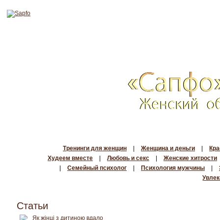
Тренинги для женщин
|
Женщина и деньги
|
Кра
Худеем вместе
|
Любовь и секс
|
Женские хитрости
|
Семейный психолог
|
Психология мужчины
|
Увлек
Статьи
Як жінці з дитиною вдало