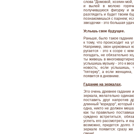
слова "Домовой, хозяин мой,
и вылей в молоко горячи
получившуюся фигурку и в
разглядеть и будет твоим бу
познакомишься с парнем; если
звездочки - это большая удач
Услышь свое будущее.
Раньше, было такое гадание
к тому, что происходит на 
Например, звон церковных ко
ругается - это к ссоре с ке
погадать, не обязательно хо
ты живешь в многоквартирно
услышишь музыку - это к вес
новость; если услышишь, 
"пятерку", а если женщина, 
появится в дневнике.
Гадание на зеркалах
.
Это очень древнее гадание и
зеркала, желательно одинако
поставить друг напротив др
длинный "коридор", который 
одна, никто не должен мешат
как ты правильно поставишь
суждено встретиться, обяза
успеть его рассмотреть и ещ
возможно, придется долго. 
зеркале появится: сразу же
свечи!