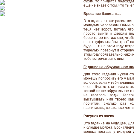
сухим, то придется подождат
еще не знает о том, что ты ег
Бросание башмачка.
Это гадание тоже расскажет 
молодым человеком. Обычно 
тебя нет ворот, потому чт
просто выйти к дверям по
бросить ее (не далеко, что
носок туфельки "смотрит" н
будешь ты в этом году встре
туфельки повернут в сторону
этом году обязательно какой
тебе встречаться с ним.
Гадание на обручальном ко
Для этого гадания нужен ст
можешь попросить его у мам
волосок, если у тебя длинны
очень близко к стенкам ста
тонкой нитке обручальное кол
не касалось воды. Тепер
выстукивать имя твоего ка
посчитай, сколько раз ко
насчитаешь, во столько лет и
Рисунок из воска.
Это
гадание на будущее
. Дл
и блюдце молока. Воск следу
молока поставь у входной 