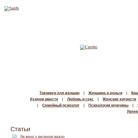
Тренинги для женщин
|
Женщина и деньги
|
Кра
Худеем вместе
|
Любовь и секс
|
Женские хитрости
|
Семейный психолог
|
Психология мужчины
|
Увлек
Статьи
Як жінці з дитиною вдало