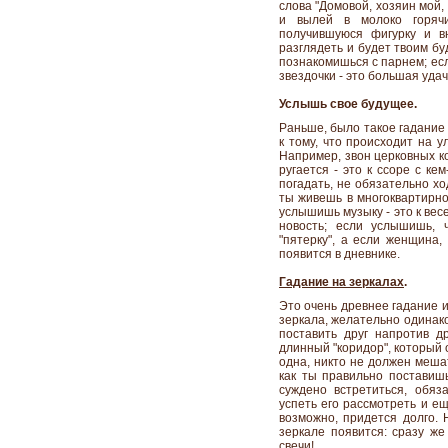
слова "Домовой, хозяин мой,
и вылей в молоко горячи
получившуюся фигурку и в
разглядеть и будет твоим бу
познакомишься с парнем; если
звездочки - это большая удач
Услышь свое будущее.
Раньше, было такое гадание
к тому, что происходит на 
Например, звон церковных ко
ругается - это к ссоре с ке
погадать, не обязательно хо
ты живешь в многоквартирно
услышишь музыку - это к вес
новость; если услышишь, 
"пятерку", а если женщина, 
появится в дневнике.
Гадание на зеркалах
.
Это очень древнее гадание и
зеркала, желательно одинако
поставить друг напротив др
длинный "коридор", который 
одна, никто не должен мешат
как ты правильно поставишь
суждено встретиться, обяза
успеть его рассмотреть и ещ
возможно, придется долго. 
зеркале появится: сразу же
свечи!