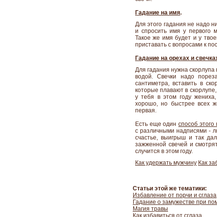
Гадание на имя
.
Для этого гадания не надо н
и спросить имя у первого м
Такое же имя будет и у твое
приставать с вопросами к по
Гадание на орехах и свечка
Для гадания нужна скорлупа г
водой. Свечки надо порез
сантиметра, вставить в ско
которые плавают в скорлупе,
у тебя в этом году жениха,
хорошо, но быстрее всех же
первая.
Есть еще один
способ этого
с различными надписями - лю
счастье, выигрыш и так дал
зажженной свечей и смотрят,
случится в этом году.
Как удержать мужчину
Как за
Статьи этой же тематики:
Избавление от порчи и сглаза
Гадание о замужестве при по
Магия травы
Как избавиться от сглаза