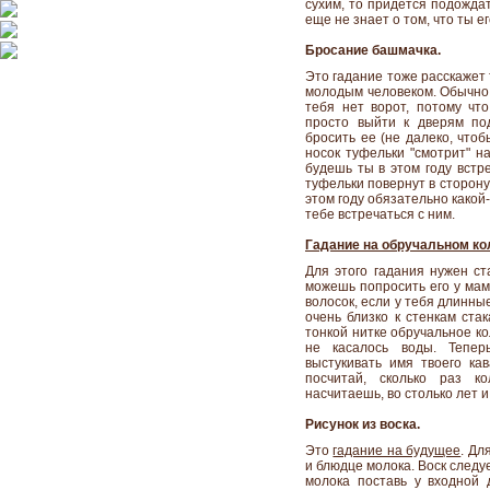
сухим, то придется подождат
еще не знает о том, что ты ег
Бросание башмачка.
Это гадание тоже расскажет 
молодым человеком. Обычно 
тебя нет ворот, потому чт
просто выйти к дверям по
бросить ее (не далеко, что
носок туфельки "смотрит" н
будешь ты в этом году встре
туфельки повернут в сторону
этом году обязательно какой
тебе встречаться с ним.
Гадание на обручальном ко
Для этого гадания нужен ст
можешь попросить его у мам
волосок, если у тебя длинны
очень близко к стенкам ста
тонкой нитке обручальное кол
не касалось воды. Тепер
выстукивать имя твоего ка
посчитай, сколько раз ко
насчитаешь, во столько лет и
Рисунок из воска.
Это
гадание на будущее
. Дл
и блюдце молока. Воск следу
молока поставь у входной 