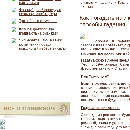
Главная
»
Гадание
» Как пог
вийти заміж
гадания
Фен-шуй для бізнесу, для
розвитку вашої кар'єри
Как погадать на л
Три чайні світи Фуцзяні
способы гадания
Ключові фактори, що
впливають на смак кави
Як зберегти шлюб на межі
Ворожба и гадани
розлучення поради
завораживает и увлекает, с 
психолога Як зберегти сім'ю
что их ждет в жизни. В это
кто знает, возможно, они и сб
Гадать можно в любое время,
7-го по 19-е января. Сам
(Васильев день или Старый Н
Имя "суженого"
Если ты хочешь узнать имя 
возьми несколько листочков
под подушку. Утром, как 
листочек, первый попавшийся
есть имя твоего будущего из
Гадание на полотенце
.
Это гадание расскажет, буде
На ночь надо вывесить за 
ряженый, приди и утрися". 
значит, в этом году у тебя