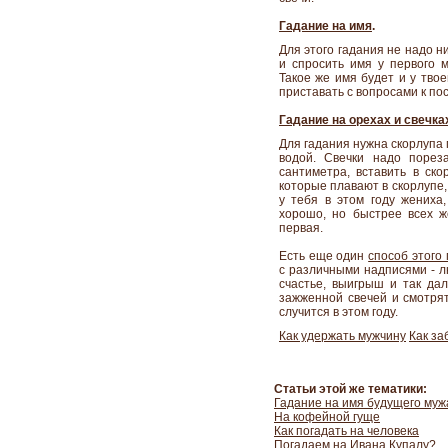
Гадание на имя
.
Для этого гадания не надо н
и спросить имя у первого м
Такое же имя будет и у твое
приставать с вопросами к по
Гадание на орехах и свечка
Для гадания нужна скорлупа г
водой. Свечки надо порез
сантиметра, вставить в ско
которые плавают в скорлупе,
у тебя в этом году жениха,
хорошо, но быстрее всех же
первая.
Есть еще один
способ этого
с различными надписями - лю
счастье, выигрыш и так дал
зажженной свечей и смотрят,
случится в этом году.
Как удержать мужчину
Как за
Статьи этой же тематики:
Гадание на имя будущего муж
На кофейной гуще
Как погадать на человека
Погадаем на Ивана Купалу?