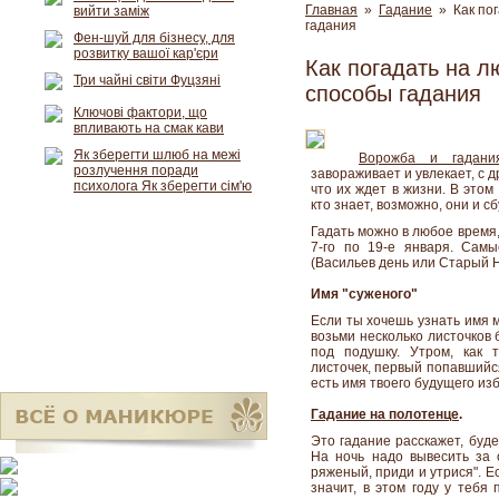
Главная
»
Гадание
» Как пог
вийти заміж
гадания
Фен-шуй для бізнесу, для
розвитку вашої кар'єри
Как погадать на л
Три чайні світи Фуцзяні
способы гадания
Ключові фактори, що
впливають на смак кави
Як зберегти шлюб на межі
Ворожба и гадани
розлучення поради
завораживает и увлекает, с 
психолога Як зберегти сім'ю
что их ждет в жизни. В это
кто знает, возможно, они и сб
Гадать можно в любое время,
7-го по 19-е января. Сам
(Васильев день или Старый Н
Имя "суженого"
Если ты хочешь узнать имя 
возьми несколько листочков
под подушку. Утром, как 
листочек, первый попавшийся
есть имя твоего будущего из
Гадание на полотенце
.
Это гадание расскажет, буде
На ночь надо вывесить за 
ряженый, приди и утрися". 
значит, в этом году у тебя