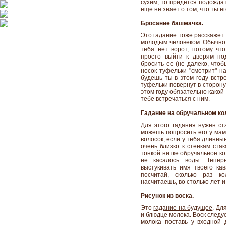
сухим, то придется подождат
еще не знает о том, что ты ег
Бросание башмачка.
Это гадание тоже расскажет 
молодым человеком. Обычно 
тебя нет ворот, потому чт
просто выйти к дверям по
бросить ее (не далеко, что
носок туфельки "смотрит" н
будешь ты в этом году встре
туфельки повернут в сторону
этом году обязательно какой
тебе встречаться с ним.
Гадание на обручальном ко
Для этого гадания нужен ст
можешь попросить его у мам
волосок, если у тебя длинны
очень близко к стенкам ста
тонкой нитке обручальное кол
не касалось воды. Тепер
выстукивать имя твоего ка
посчитай, сколько раз ко
насчитаешь, во столько лет и
Рисунок из воска.
Это
гадание на будущее
. Дл
и блюдце молока. Воск следу
молока поставь у входной 