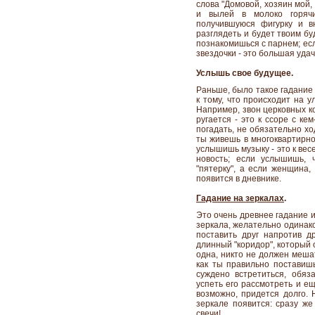
слова "Домовой, хозяин мой,
и вылей в молоко горячи
получившуюся фигурку и в
разглядеть и будет твоим бу
познакомишься с парнем; если
звездочки - это большая удач
Услышь свое будущее.
Раньше, было такое гадание
к тому, что происходит на 
Например, звон церковных ко
ругается - это к ссоре с ке
погадать, не обязательно хо
ты живешь в многоквартирно
услышишь музыку - это к вес
новость; если услышишь, 
"пятерку", а если женщина, 
появится в дневнике.
Гадание на зеркалах
.
Это очень древнее гадание и
зеркала, желательно одинако
поставить друг напротив др
длинный "коридор", который 
одна, никто не должен мешат
как ты правильно поставишь
суждено встретиться, обяза
успеть его рассмотреть и ещ
возможно, придется долго. 
зеркале появится: сразу же
свечи!