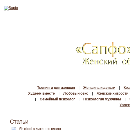
Тренинги для женщин
|
Женщина и деньги
|
Кра
Худеем вместе
|
Любовь и секс
|
Женские хитрости
|
Семейный психолог
|
Психология мужчины
|
Увлек
Статьи
Як жінці з дитиною вдало