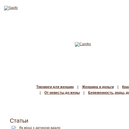
Тренинги для женщин
|
Женщина и деньги
|
Кра
|
От невесты до жены
|
Беременность, роды, д
Статьи
Як жінці з дитиною вдало