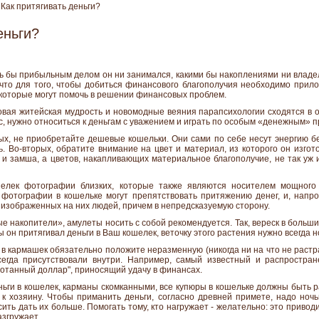
Как притягивать деньги?
еньги?
ь бы прибыльным делом он ни занимался, какими бы накоплениями ни владел
 что для того, чтобы добиться финансового благополучия необходимо прило
 которые могут помочь в решении финансовых проблем.
овая житейская мудрость и новомодные веяния парапсихологии сходятся в о
ас, нужно относиться к деньгам с уважением и играть по особым «денежным» 
ых, не приобретайте дешевые кошельки. Они сами по себе несут энергию бе
ь. Во-вторых, обратите внимание на цвет и материал, из которого он изг
и замша, а цветов, накапливающих материальное благополучие, не так уж и
елек фотографии близких, которые также являются носителем мощного 
 фотографии в кошельке могут препятствовать притяжению денег, и, напро
 изображенных на них людей, причем в непредсказуемую сторону.
 накопители», амулеты носить с собой рекомендуется. Так, вереск в больш
 он притягивал деньги в Ваш кошелек, веточку этого растения нужно всегда н
в кармашек обязательно положите неразменную (никогда ни на что не растр
егда присутствовали внутри. Например, самый известный и распростра
ботанный доллар", приносящий удачу в финансах.
ньги в кошелек, карманы скомканными, все купюры в кошельке должны быть р
к хозяину. Чтобы приманить деньги, согласно древней примете, надо ноч
сить дать их больше. Помогать тому, кто нагружает - желательно: это приводи
азгружает.