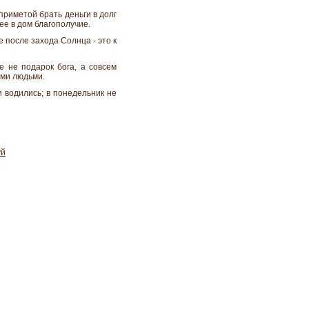
 приметой брать деньги в долг
ее в дом благополучие.
е после захода Солнца - это к
е не подарок бога, а совсем
ими людьми.
и водились; в понедельник не
уй