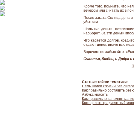
Кроме того, помните, что нел
вечером или считать их в по
После заката Солнца деньги н
убыткам.
Шальные деньги, появившиес
наоборот. За эти деньги впо
Что касается долгов, кредит
отдают денег, иначе всю нед
Впрочем, не забывайте: «Если
Счастья, Любви, и Добра 
П
Статьи этой же тематики:
Семь шагов к жизни без сигар
Как правильно составить рез
Азбука красоты
Как правильно заполнять анке
Как сделать градиентный ман