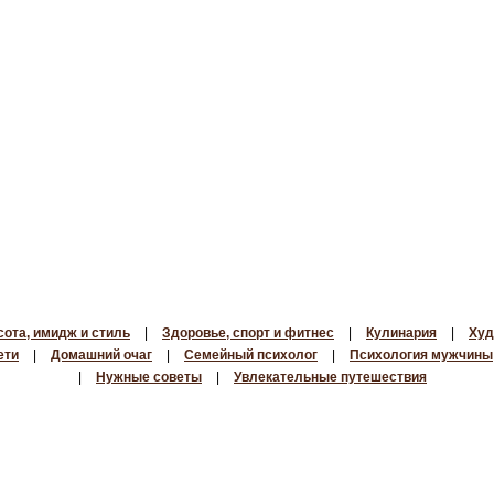
сота, имидж и стиль
|
Здоровье, спорт и фитнес
|
Кулинария
|
Худ
ети
|
Домашний очаг
|
Семейный психолог
|
Психология мужчины
|
Нужные советы
|
Увлекательные путешествия