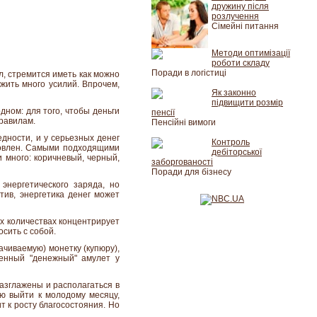
дружину після
розлучення
Сімейні питання
Методи оптимізації
роботи складу
Поради в логістиці
, стремится иметь как можно
жить много усилий. Впрочем,
Як законно
підвищити розмір
дном: для того, чтобы деньги
пенсії
правилам.
Пенсійні вимоги
дности, и у серьезных денег
Контроль
отовлен. Самыми подходящими
дебіторської
 много: коричневый, черный,
заборгованості
Поради для бізнесу
энергетического заряда, но
тив, энергетика денег может
их количествах концентрирует
осить с собой.
ачиваемую) монетку (купюру),
ненный "денежный" амулет у
азглажены и располагаться в
ью выйти к молодому месяцу,
т к росту благосостояния. Но