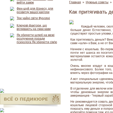
Главная
»
Нужные советы
» 
вийти заміж
Фен-шуй для бізнесу, для
Как притягивать д
розвитку вашої кар'єри
Три чайні світи Фуцзяні
Ключові фактори, що
Каждый человек, скол
впливають на смак кави
больше денег. Естественно,
существуют простые уловки,
Як зберегти шлюб на межі
розлучення поради
Как притягивать деньги? Век
психолога Як зберегти сім'ю
сами «шли» к Вам, а не от В
Начнем с кошелька. Во-перв
почти нет шанса их посетит
материалами остаются кожа 
золотой.
Очень многие кладут в кош
нефинансового. Более того,
влиять через фотографии на
А вот специальные «денежные
материальную энергию, чтобы
В отделение для мелочи или 
чтобы денежные энергии вс
американцев - "первый зара
Не рекомендуется совать де
кошельке лицевой стороной 
показать ему деньги и попро
избегайте помощи тем, кто р