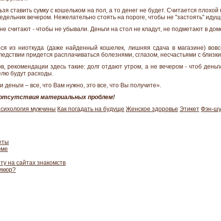
ьзя ставить сумку с кошельком на пол, а то денег не будет. Считается плохой
недельник вечером. Нежелательно стоять на пороге, чтобы не "застоять" идущ
е считают - чтобы не убывали. Деньги на стол не кладут, не подметают в дом
я из ниоткуда (даже найденный кошелек, лишняя сдача в магазине) вовс
следствии придется расплачиваться болезнями, сглазом, несчастьями с близк
ов, рекомендации здесь такие: долг отдают утром, а не вечером - чтоб деньг
елю будут расходы.
 деньги – все, что Вам нужно, это все, что Вы получите».
и отсутствия материальных проблем!
сихология мужчины
Как погадать на будуще
Женское здоровье
Этикет
Фэн-ш
еты
юме
ту на сайтах знакомств
икюр?