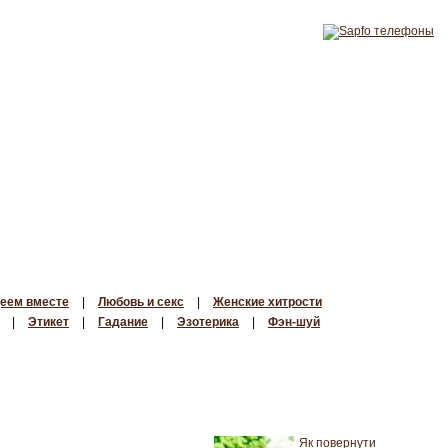
еем вместе
|
Любовь и секс
|
Женские хитрости
|
Этикет
|
Гадание
|
Эзотерика
|
Фэн-шуй
Як повернути