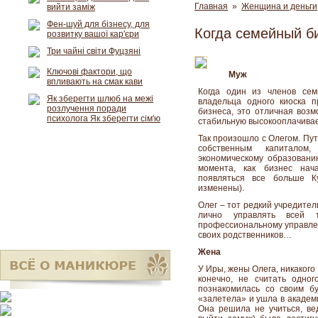
Главная
»
Женщина и деньги
вийти заміж
Фен-шуй для бізнесу, для
Когда семейный б
розвитку вашої кар'єри
Три чайні світи Фуцзяні
Ключові фактори, що
Муж
впливають на смак кави
Когда один из членов сем
Як зберегти шлюб на межі
владельца одного киоска п
розлучення поради
бизнеса, это отличная возм
психолога Як зберегти сім'ю
стабильную высокооплачивае
Так произошло с Олегом. Пу
собственным капиталом
экономическому образованию
момента, как бизнес нач
появляться все больше К
изменены).
Олег – тот редкий учредител
лично управлять всей 
профессиональному управлен
своих родственников…
Жена
У Иры, жены Олега, никакого
конечно, не считать одног
познакомилась со своим б
«залетела» и ушла в академи
Она решила не учиться, ве