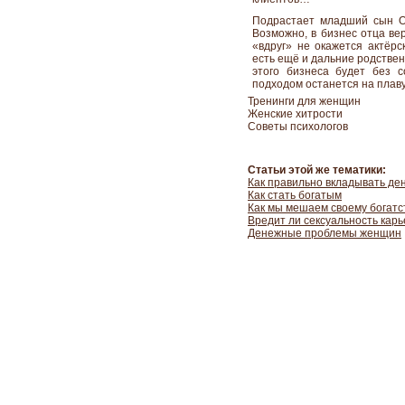
Подрастает младший сын О
Возможно, в бизнес отца ве
«вдруг» не окажется актёрс
есть ещё и дальние родствен
этого бизнеса будет без с
подходом останется на плав
Тренинги для женщин
Женские хитрости
Советы психологов
Статьи этой же тематики:
Как правильно вкладывать де
Как стать богатым
Как мы мешаем своему богатс
Вредит ли сексуальность кар
Денежные проблемы женщин