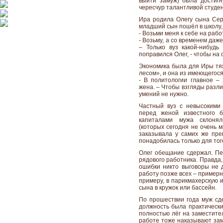
выйти замуж) была достигн
чересчур талантливой студен
Ира родила Олегу сына Серг
младший сын пошёл в школу, 
- Возьми меня к себе на работ
- Возьму, а со временем даж
– Только вуз какой-нибудь 
поправился Олег, - чтобы на 
Экономика была для Иры тяж
лесом», и она из имеющегос
- В политологии главное –
жена. – Чтобы взгляды разл
умений не нужно.
Частный вуз с невысокими
перед женой известного б
капиталами мужа склоня
(которых сегодня не очень 
заказывала у самих же пре
понадобилась только для тог
Олег обещание сдержал. Пер
рядового работника. Правда,
ошибки никто выговоры не 
работу позже всех – примерно
примеру, в парикмахерскую 
сына в кружок или бассейн.
По прошествии года муж сде
должность была практическ
полностью лёг на заместител
работе тоже наказывают зам