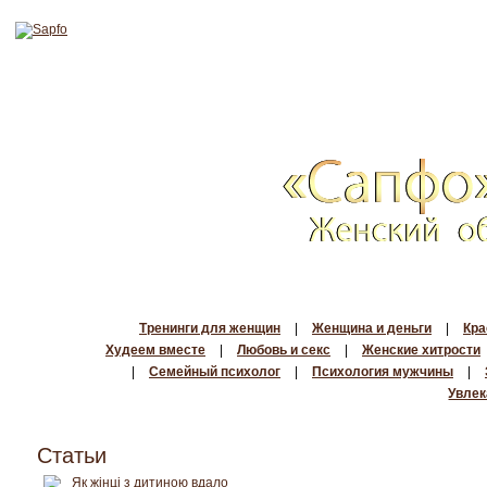
Тренинги для женщин
|
Женщина и деньги
|
Кра
Худеем вместе
|
Любовь и секс
|
Женские хитрости
|
Семейный психолог
|
Психология мужчины
|
Увлек
Статьи
Як жінці з дитиною вдало