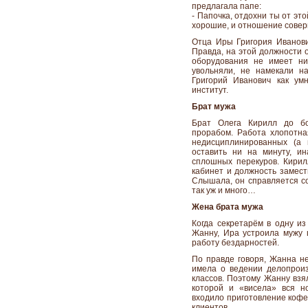
предлагала папе:
- Папочка, отдохни ты от эт
хорошие, и отношение совер
Отца Иры Григория Иванови
Правда, на этой должности 
оборудования не имеет ни
увольняли, не намекали на
Григорий Иванович как ум
институт.
Брат мужа
Брат Олега Кирилл до бо
прорабом. Работа хлопотная
недисциплинированных (а 
оставить ни на минуту, и
сплошных перекуров. Кирил
кабинет и должность замест
Слышала, он справляется со
так уж и много…
Жена брата мужа
Когда секретарём в одну и
Жанну, Ира устроила мужу ц
работу бездарностей.
По правде говоря, Жанна н
имела о ведении делопроиз
классов. Поэтому Жанну взя
которой и «висела» вся н
входило приготовление кофе
клиентов…