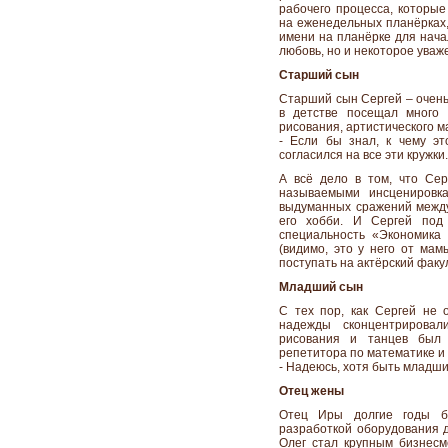
рабочего процесса, которые
на еженедельных планёрках,
имени на планёрке для нача
любовь, но и некоторое ува
Старший сын
Старший сын Сергей – очень 
в детстве посещал много 
рисования, артистического ма
- Если бы знал, к чему это
согласился на все эти кружки.
А всё дело в том, что Сер
называемыми инсценировк
выдуманных сражений между
его хобби. И Сергей под
специальность «Экономика
(видимо, это у него от мам
поступать на актёрский факул
Младший сын
С тех пор, как Сергей не 
надежды сконцентрирова
рисования и танцев был 
репетитора по математике и 
- Надеюсь, хотя быть младши
Отец жены
Отец Иры долгие годы бы
разработкой оборудования д
Олег стал крупным бизнесм