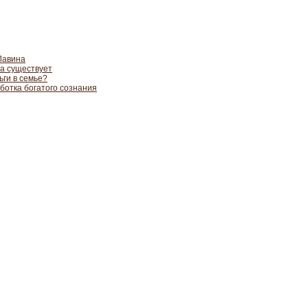
Лавина
а существует
ьги в семье?
отка богатого сознания