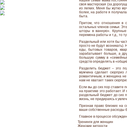
нашей семье мама постоянно
своя мастерская (за дорогущ
из легких. Меня бы жутко му
более, на работе я получал
быта.
Притом, что отношения в с
остальных членов семьи. Это
шторы в ванную». Крупные 
перемена работы и т.д., то т
Раздельный или хотя бы част
просто не будут возникать).
еды, бытовых товаров, ква
зарабатывает больше, а дру
большую сумму в «семейный 
средств определять в «общий
Разделить бюджет – это по
мужчина сделает сюрприз 
романтичным, и женщина не б
нам не хватает таких сюрпри
Если вы до сих пор ставите 
на практике это работает. И 
раздельный бюджет до сих п
жизнь, не придираясь к увле
Признав право близких на с
ваши собственные расходы б
Главное в процессе обсужден
Тренинги для женщин
Женские хитрости