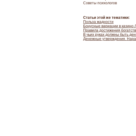
Советы психологов
Статьи этой же тематики:
Польза жадности
Бонусные вариации в казино 
Правила достижения богатств
В чьих руках должны быть ден
Денежные утверждения. Нараб