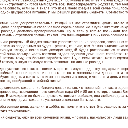
 сидела на разнообразных диетах, я поступила в институт и взяла кредит н
ий инструмент он готов был отдать все). Как распределить бюджет и, тем боле
чила совесть, если бы я знала, что из-за моего кредита всей семье пришлос
а одно- двухразовое питание. И мы решили разделить бюджеты. Совместно т
емье были доброжелательные, каждый из нас стремился купить что-то в
 даже превратилось в своеобразное соревнование. «А я купил шкафчик на ку
расходы делились пропорционально. Ну а если у кого-то возникали вре
ут каждый стремился помочь, как мог. Это лишь вариант. Но их бесчисленное 
ично раздельный бюджет заметно упростит решение вопросов, связанных с т
 Насколько раздельным он будет – решать, конечно, вам. Можно выделять «в о
ртирную плату, а остальным доходом каждый будет распоряжаться самост
гой значительную часть времени отдает ведению домашнего хозяйства, т
котел» тому, кто больше зарабатывает. Ну, а если хотите, можно сдела
 котел», а какую-то малую часть оставлять на личные расходы.
дразумевает все так же помнить про взаимную поддержку, подарки и сюрп
любимой жене и пригласит ее в кафе на отложенные им деньги, то и сю
удет сидеть и считать, сколько она съела и выпила, и что на эти деньги мож
зов в однообразной семейной жизни!
под сомнение сохранение близких доверительных отношений при таком ведени
прямое подтверждение – это семейная пара (84 и 85 лет), которые, слава Бог
ор. В молодости он был заядлым охотником и рыбаком, она любила одеватьс
чениям друг друга, сохранив уважение и желание быть вместе.
обственные цели, желания и хобби, вы получите в ответ благодарность за 
удут «узаконены».
ия бюджета, как и во всей семейной жизни, – помнить, насколько эти люди вам