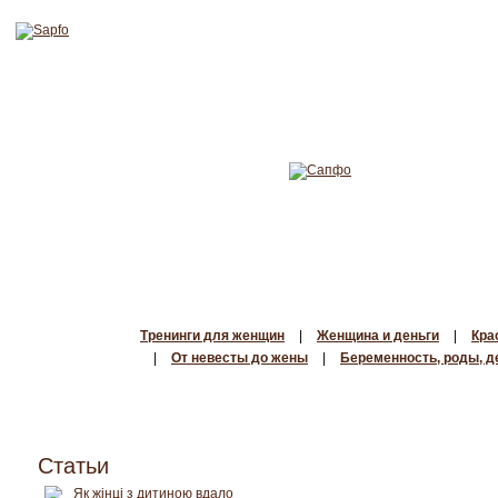
Тренинги для женщин
|
Женщина и деньги
|
Кра
|
От невесты до жены
|
Беременность, роды, д
Статьи
Як жінці з дитиною вдало