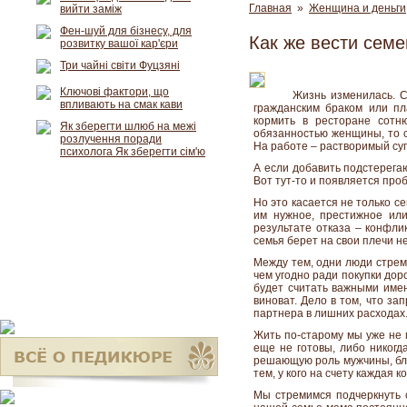
Главная
»
Женщина и деньги
вийти заміж
Фен-шуй для бізнесу, для
Как же вести семе
розвитку вашої кар'єри
Три чайні світи Фуцзяні
Ключові фактори, що
Жизнь изменилась. С
впливають на смак кави
гражданским браком или п
кормить в ресторане сотн
Як зберегти шлюб на межі
обязанностью женщины, то се
розлучення поради
На работе – растворимый суп
психолога Як зберегти сім'ю
А если добавить подстерег
Вот тут-то и появляется пр
Но это касается не только се
им нужное, престижное или
результате отказа – конфли
семья берет на свои плечи н
Между тем, одни люди стрем
чем угодно ради покупки дор
будет считать важными именн
виноват. Дело в том, что за
партнера в лишних расходах
Жить по-старому мы уже не 
еще не готовы, либо никог
решающую роль мужчины, бла
тем, у кого на счету каждая к
Мы стремимся подчеркнуть с