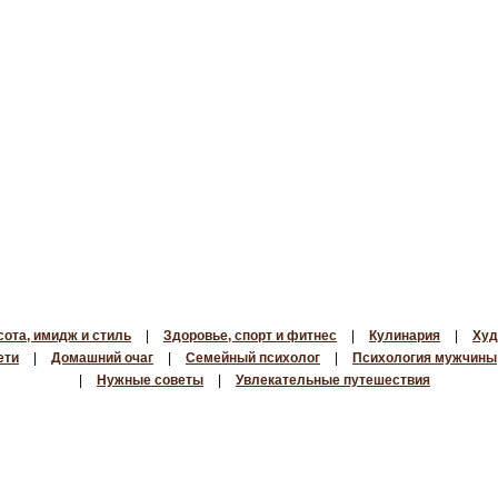
сота, имидж и стиль
|
Здоровье, спорт и фитнес
|
Кулинария
|
Худ
ети
|
Домашний очаг
|
Семейный психолог
|
Психология мужчины
|
Нужные советы
|
Увлекательные путешествия