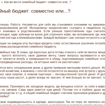
» Как же вести семейный бюджет: совместно или...?
йный бюджет: совместно или...?
пешка. Работа. Незаметно для себя мы становимся похожими на американ
ланированием детей. Молодожены предпочитают съездить в свадебное пу
ю знакомых и родственников. Если раньше приготовление еды считало
годня, едва забежав на кухню для утреннего кофе, мы вспоминаем, где леж
чик или еда в ближайшем кафе. Каждый выбирает сам, сколько потратить и гд
ающие на каждом углу бытовые кредиты плюс естественные различия потре
облема распределения семейного бюджета.
мейных пар. В семье, где взрослые дети готовы отказать себе во многих веща
 просто воплотить свою давнюю мечту, такие вопросы выливаются в ко
кт прячется вглубь и превращается в обиду, подтачивающую семейные отн
епредвиденные расходы, на которые никто не рассчитывал.
ятся жить сегодняшним днем, а другие привыкли месяцами копить деньги. Ж
огой косметики, а мужчина с охотой потратится на машину или встречу с друз
о свои покупки, а покупки партнера – бессмысленной тратой денег. И дело
просы наши растут, а денег всегда не хватает. И чем больше их не хватает,
.
можем. Принимать же западную модель, где женщина платит за себя в кафе
да не сможем. Сама идея кажется нам дикой. Потому что в глубине души 
городство и т.д. А общий семейный бюджет считаем признаком доверия и др
опейка?
вою индивидуальность в одежде, аксессуарах. Так не пора ли признать и