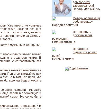
дебіторської
заборгованості
Поради для бізнесу
Методи оптимізації
роботи складу
Поради в логістиці
цев. Уже никого не удивишь
тешествие, нежели два дня
Як повернути
сь трехразовой ежедневной
дружину після
ат спички, только за ужином.
розлучення
е поесть.
Сімейні питання
бностей мужчины и женщины?
Як законно
підвищити розмір
х, чтобы купить что-то только
пенсії
нфликт с родственниками. В
Пенсійні вимоги
ошения. А согласившись, вся
енщина готова сэкономить на
ьями. При этом каждый из них
 тут не в том, кто прав, кто
 тем больше мы будем укорять
 во время свидания, мы либо
мы еще верим в опекающую и
ужной семьи. Но как же быть
ндивидуальность расходов? В