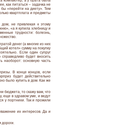
а компьютер, а у брата была
е, как питаться – задачка не
ь бы «перейти на диету». Тем
олько квартплата и предметы
 дом, не привлекая к этому
хню», «а я купила хлебницу и
менные трудности: болезнь,
множество.
ратой денег (а многие из них
бщий котел» сумму на покупку
оятельно. Если один супруг
о справедливо будет вносить
ть наоборот: основную часть
ризы. В конце концов, если
рприз будет действительно
но было купить в дом. Как же
и бюджета, то скажу вам, что
у, еще в здравом уме, и ведут
я у портнихи. Так и прожили
уважение их интересов. Да и
 дороги.