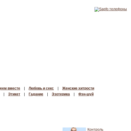
еем вместе
|
Любовь и секс
|
Женские хитрости
|
Этикет
|
Гадание
|
Эзотерика
|
Фэн-шуй
Контроль