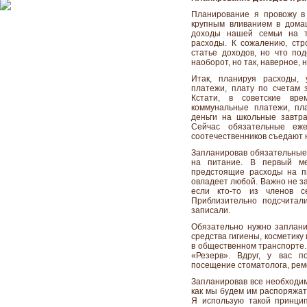
Планирование я провожу в
крупным вливанием в дома
доходы нашей семьи на т
расходы. К сожалению, стр
статье доходов, но что по
наоборот, но так, наверное, 
Итак, планируя расходы,
платежи, плату по счетам
Кстати, в советские вр
коммунальные платежи, пла
деньги на школьные завтр
Сейчас обязательные еж
соотечественников съедают 
Запланировав обязательные
на питание. В первый ме
предстоящие расходы на п
овладеет любой. Важно не за
если кто-то из членов 
Приблизительно подсчитал
записали.
Обязательно нужно заплани
средства гигиены, косметику
в общественном транспорте.
«Резерв». Вдруг, у вас п
посещение стоматолога, ремо
Запланировав все необходим
как мы будем им распоряжать
Я использую такой принцип