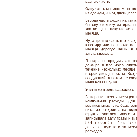
равные части.
Одну часть мы можем потрат
из одежды, книги, диски, посе
Вторая часть уходит на так
бытовую технику, материалы 
хватает для покупки жела
месяца.
Ну, а третью часть я откла
квартиру или на новую маш
месяце дорогую вещь, я 
запланировала.
Я стараюсь продумывать ра
декабре я планирую купить
течение нескольких месяце 
второй диск для сына. Все,
следующий, а потом не след
меня новая шубка.
Учет и контроль расходов.
В первые шесть месяцев в
исключения расходы. Для
вертикальных столбцах за
питание разделила на подви
фрукты, бакалея, масло и 
записывала дату траты и вид
5.01, творог 2п. – 40 р. (в 
день, за неделю и за мес
расходов.