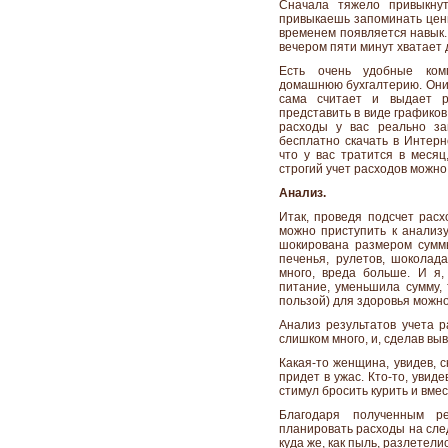
Сначала тяжело привыкнут
привыкаешь запоминать цены
временем появляется навык. 
вечером пяти минут хватает 
Есть очень удобные ком
домашнюю бухгалтерию. Они 
сама считает и выдает р
представить в виде графиков
расходы у вас реально за
бесплатно скачать в Интерн
что у вас тратится в месяц
строгий учет расходов можно 
Анализ.
Итак, проведя подсчет рас
можно приступить к анализ
шокирована размером суммы
печенья, рулетов, шоколад
много, вреда больше. И я
питание, уменьшила сумму, 
пользой) для здоровья можно
Анализ результатов учета р
слишком много, и, сделав вы
Какая-то женщина, увидев, с
придет в ужас. Кто-то, уви
стимул бросить курить и вме
Благодаря полученным р
планировать расходы на след
куда же, как пыль, разлетели