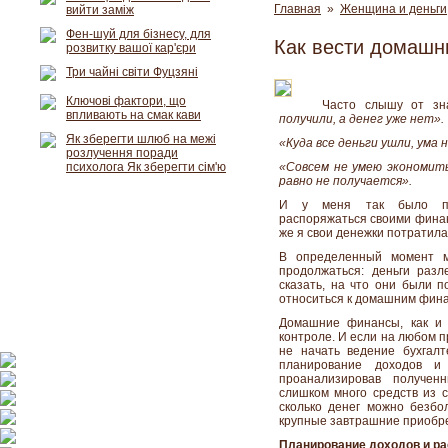
Главная
»
Женщина и деньги
вийти заміж
Фен-шуй для бізнесу, для
Как вести домашн
розвитку вашої кар'єри
Три чайні світи Фуцзяні
Ключові фактори, що
Часто слышу от зн
впливають на смак кави
получили, а денег уже нет».
Як зберегти шлюб на межі
«Куда все деньги ушли, ума 
розлучення поради
психолога Як зберегти сім'ю
«Совсем не умею экономить
равно не получается».
И у меня так было пон
распоряжаться своими финан
же я свои денежки потратил
В определенный момент м
продолжаться: деньги разл
сказать, на что они были п
относиться к домашним финан
Домашние финансы, как и 
контроле. И если на любом п
не начать ведение бухгал
планирование доходов и
проанализировав получен
слишком много средств из с
сколько денег можно безбо
крупные завтрашние приобр
Планирование доходов и ра