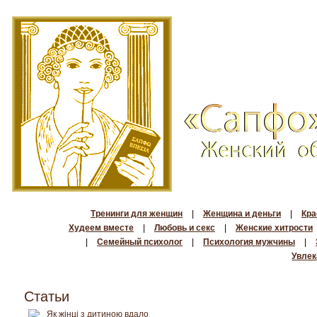
Тренинги для женщин
|
Женщина и деньги
|
Кра
Худеем вместе
|
Любовь и секс
|
Женские хитрости
|
Семейный психолог
|
Психология мужчины
|
Увлек
Статьи
Як жінці з дитиною вдало