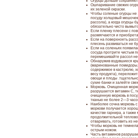
Огурцы дольше сохраняют 
Ошпаривание свежих огурц
их зеленой окраски.
Чтобы соленые огурцы не 
посуду холщовый мешочек 
рассола), а когда огурцы б
обязательно чисто вымыто
Если пленку плесени с пов
размягчаются и приобрета
Если на поверхноеть расс
плесень развиваться не бу
Если на соленьях появила
сосуда протрите чистым п
перемешивайте рассол нес
Обнаружив вздувшиеся кры
(маринованные помидоры, 
содержимое в кастрюлю, х
весу продукта), переложит
овощи и плоды .тщательно
сухие банки и залейте св
Морковь. Очищенная морко
разрушается витамин С, т
очищенную морковь в посу
тканью не более 2—3 часо
Наиболее сочна морковь с
моркови получается хороши
качестве гарнира, а также
продолжительной тепловой
отваривать, готовить из не
Чтобы морковь не темнела,
острым ножом.
Часть витаминов разрушае