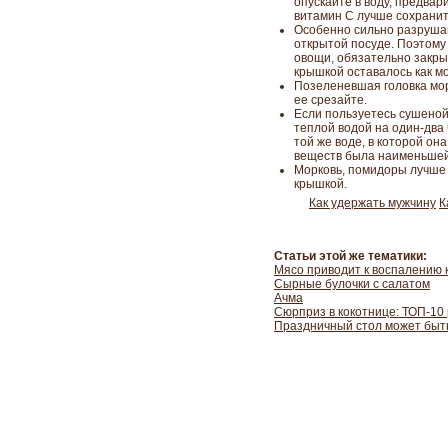
опускайте в воду, предвар
витамин С лучше сохранит
Особенно сильно разрушаю
открытой посуде. Поэтому
овощи, обязательно закры
крышкой оставалось как м
Позеленевшая головка мор
ее срезайте.
Если пользуетесь сушеной
теплой водой на один-два 
той же воде, в которой он
веществ была наименьшей.
Морковь, помидоры лучше 
крышкой.
Как удержать мужчину
К
Статьи этой же тематики:
Мясо приводит к воспалению 
Сырные булочки с салатом
Ачма
Сюрприз в кокотнице: ТОП-10
Праздничный стол может быт