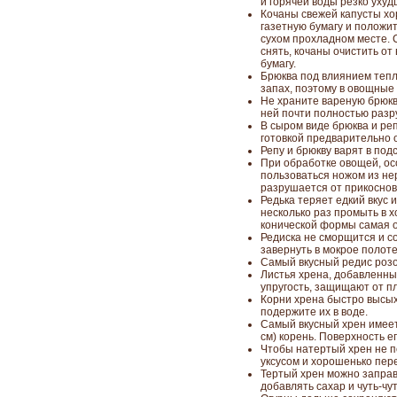
и горячей воды резко ухуд
Кочаны свежей капусты хо
газетную бумагу и положит
сухом прохладном месте.
снять, кочаны очистить от
бумагу.
Брюква под влиянием теп
запах, поэтому в овощные
Не храните вареную брюкву
ней почти полностью разр
В сыром виде брюква и реп
готовкой предварительно 
Репу и брюкву варят в под
При обработке овощей, ос
пользоваться ножом из не
разрушается от прикоснов
Редька теряет едкий вкус 
несколько раз промыть в х
конической формы самая ос
Редиска не сморщится и со
завернуть в мокрое полот
Самый вкусный редис розо
Листья хрена, добавленны
упругость, защищают от п
Корни хрена быстро высых
подержите их в воде.
Самый вкусный хрен имее
см) корень. Поверхность е
Чтобы натертый хрен не п
уксусом и хорошенько пе
Тертый хрен можно заправ
добавлять сахар и чуть-чут