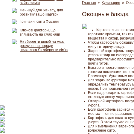
Главная
»
Кулинария
» Овощ
вийти заміж
Фен-шуй для бізнесу, для
Овощные блюда
розвитку вашої кар'єри
Три чайні світи Фуцзяні
Картофель не потемне
Ключові фактори, що
короткого времени, так ка
впливають на смак кави
вещества и сахар, разруш
Як зберегти шлюб на межі
Чтобы картофель обжарилс
розлучення поради
минут в горячую воду.
психолога Як зберегти сім'ю
Жареный картофель получ
условия: жир на сковород
предварительно просушить 
почти готов.
Быстро и просто можно пр
тонкими ломтиками, положи
Промокнуть бумажным поло
Для жарки во фритюре мо
определить температуру м
ложки. При правильной те
Если надо сварить картоф
столовую ложку маргарина
Отварной картофель получ
укропа.
Если картофель варится «
местах — он не рассыплет
Картофель для салата нуж
уксуса. В этом случае он н
Для измельчения вареного
волосяное сито.