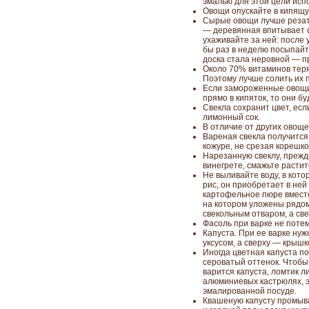
эмалью для этой цели исп
Овощи опускайте в кипящу
Сырые овощи лучше резат
— деревянная впитывает со
ухаживайте за ней: после
бы раз в неделю посыпайт
доска стала неровной — п
Около 70% витаминов теряе
Поэтому лучше солить их 
Если замороженные овощи 
прямо в кипяток, то они б
Свекла сохранит цвет, есл
лимонный сок.
В отличие от других овощей
Вареная свекла получится 
кожуре, не срезая корешко
Нарезанную свеклу, прежд
винегрете, смажьте расти
Не выливайте воду, в кото
рис, он приобретает в ней
картофельное пюре вмест
на котором уложены рядо
свекольным отваром, а све
Фасоль при варке не потем
Капуста. При ее варке ну
уксусом, а сверху — крышк
Иногда цветная капуста п
сероватый оттенок. Чтобы 
варится капуста, ломтик л
алюминиевых кастрюлях, эт
эмалированной посуде.
Квашеную капусту промыв