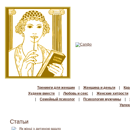
Тренинги для женщин
|
Женщина и деньги
|
Кра
Худеем вместе
|
Любовь и секс
|
Женские хитрости
|
Семейный психолог
|
Психология мужчины
|
Увлек
Статьи
Як жінці з дитиною вдало