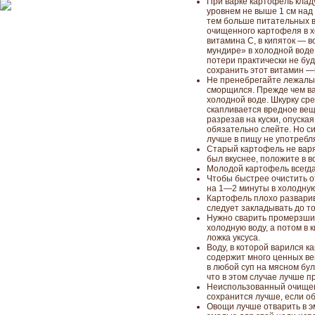
При варке картофель клад
уровнем не выше 1 см над
тем больше питательных в
очищенного картофеля в х
витамина С, в кипяток — в
мундире» в холодной воде,
потери практически не буд
сохранить этот витамин —
Не пренебрегайте лежалым
сморщился. Прежде чем вар
холодной воде. Шкурку ср
скапливается вредное вещ
разрезав на куски, опуска
обязательно слейте. Но 
лучше в пищу не употребл
Старый картофель не варя
был вкуснее, положите в в
Молодой картофель всегда
Чтобы быстрее очистить о
на 1—2 минуты в холодную
Картофель плохо разварива
следует закладывать до т
Нужно сварить промерзший
холодную воду, а потом в к
ложка уксуса.
Воду, в которой варился к
содержит много ценных в
в любой суп на мясном бул
что в этом случае лучше п
Неиспользованный очище
сохранится лучше, если об
Овощи лучше отварить в э