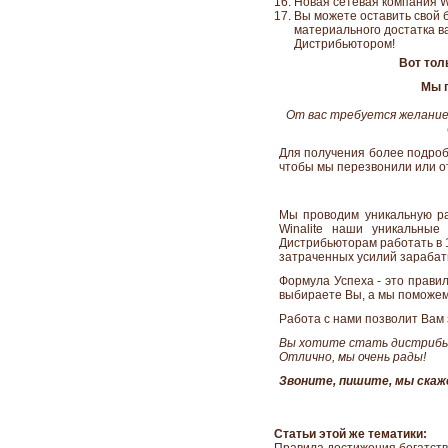
Новая сетевая компания Wi
Вы можете оставить свой 
материального достатка в
Дистрибьютором!
Вот тол
Мы п
От вас требуется желание
Для получения более подроб
чтобы мы перезвонили или о
Мы проводим уникальную р
Winalite наши уникальны
Дистрибьюторам работать в 1
затраченных усилий зарабаты
Формула Успеха - это прави
выбираете Вы, а мы поможем
Работа с нами позволит Вам 
Вы хотите стать дистриб
Отлично, мы очень рады!
Звоните, пишите, мы скаж
Статьи этой же тематики: