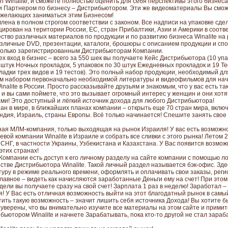
 Winalite, и сможете полностью оценить для себя перспективы этого бизнеса
и Партнером по бизнесу – Дистрибьютором. Эти же видеоматериалы Вы смож
 желающих заниматься этим Бизнесом!
ена в полном строгом соответствии с законом. Все надписи на упаковке сде
ирован на територии России, ЕС, стран Прибалтики, Азии и Америки в соотве
ство различных материалов по продукции и по развитию бизнеса Winalite на 
азличные DVD, презентации, каталоги, брошюры с описанием продукции и спо
только зарегистрированным Дистрибьюторам Компании.
ех вход в бизнес – всего за 550 шек вы получаете Кейс Дистрибьютора (10 уп
8 штук Ночных прокладок, 5 упаковок по 30 штук Ежедневных прокладок и 19 
ладки трех видов и 19 тестов). Это полный набор продукции, необходимый дл
м набором первоначально необходимой литературы и видеофильмов для нач
nalite в России. Просто рассказывайте друзьям и знакомым, что у вас есть та
и вы сами поймете, что это вызывает огромный интерес у женщин и они хотя
ами! Это доступный и лёгкий источник дохода для любого Дистрибьютора!
ан в мире, в ближайших планах компании – открыть еще 70 стран мира, включ
дия, Израиль, страны Европы. Всё только начинается! Спешите занять свое 
дная МЛМ-компания, только выходящая на рынок Израиля! У вас есть возможно
вой компании Winalite в Израиле и собрать все сливки с этого рынка! Летом 
СНГ, в частности Украины, Узбекистана и Казахстана. У Вас появится возмож
этих странах!
Компании есть доступ к его личному разделу на сайте компании с помощью ло
естве Дистрибьютора Winalite. Такой личный раздел называется бэк-офис. Зд
туру в режиме реального времени, оформлять и оплачивать свои заказы, рег
главное – видеть как начисляются заработанные Деньги ему на счет! При это
ели вы получаете сразу на свой счет! Зарплата 1 раз в неделю! Заработал – 
я! У Вас есть отличная возможность выйти на этот благодатный рынок в самы
тить такую возможность – значит лишить себя источника Дохода! Вы хотите б
ы уверены, что вы внимательно изучите все материалы на этом сайте и прими
ьютором Winalite и начнете Зарабатывать, пока кто-то другой не стал зара