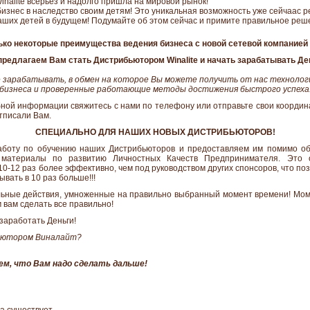
nalite всерьёз и надолго пришла на мировой рынок!
бизнес в наследство своим детям! Это уникальная возможность уже сейчаас 
аших детей в будущем! Подумайте об этом сейчас и примите правильное реш
ько некоторые преимущества ведения бизнеса с новой сетевой компанией W
редлагаем Вам стать Дистрибьютором Winalite и начать зарабатывать Де
 зарабатывать, в обмен на которое Вы можете получить от нас техноло
бизнеса и проверенные работающие методы достижения быстрого успеха
ной информации свяжитесь с нами по телефону или отправьте свои координа
тписали Вам.
СПЕЦИАЛЬНО ДЛЯ НАШИХ НОВЫХ ДИСТРИБЬЮТОРОВ!
аботу по обучению наших Дистрибьюторов и предоставляем им помимо об
е материалы по развитию Личностных Качеств Предпринимателя. Это 
0-12 раз более эффективно, чем под руководством других спонсоров, что по
вать в 10 раз больше!!!
льные действия, умноженные на правильно выбранный момент времени! Мо
 вам сделать все правильно!
заработать Деньги!
ьютором Виналайт?
ем, что Вам надо сделать дальше!