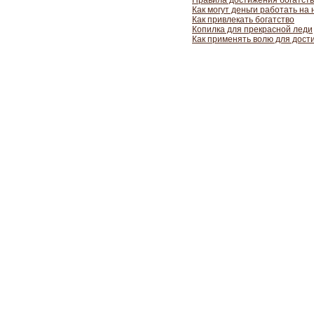
Правила достижения богатств
Как могут деньги работать на 
Как привлекать богатство
Копилка для прекрасной леди
Как применять волю для дост