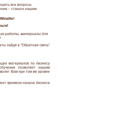
решить все вопросы
ение – станьте нашим
inalite!
ньги!
гию работы, материалы для
!
ты зайдя в "Обратная связь"
щих материалов по бизнесу
обучение позволяет нашим
зволит Вам при том же уровне
мент времени начала бизнеса