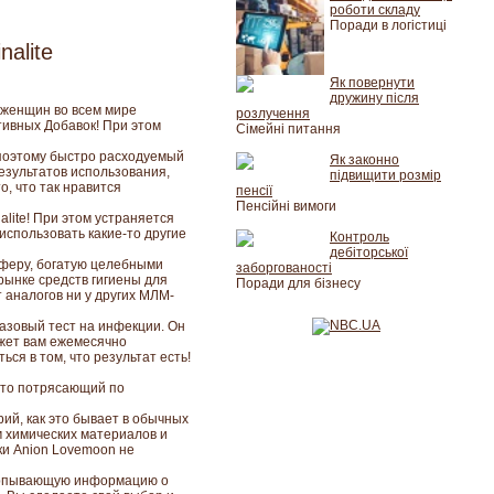
роботи складу
Поради в логістиці
alite
Як повернути
дружину після
 женщин во всем мире
розлучення
тивных Добавок! При этом
Сімейні питання
 поэтому быстро расходуемый
Як законно
результатов использования,
підвищити розмір
о, что так нравится
пенсії
Пенсійні вимоги
ite! При этом устраняется
использовать какие-то другие
Контроль
дебіторської
сферу, богатую целебными
заборгованості
ынке средств гигиены для
Поради для бізнесу
 аналогов ни у других МЛМ-
азовый тест на инфекции. Он
ожет вам ежемесячно
ся в том, что результат есть!
 Это потрясающий по
ий, как это бывает в обычных
 химических материалов и
ки Anion Lovemoon не
черпывающую информацию о