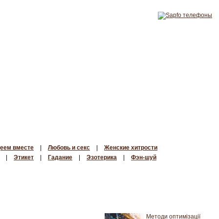
еем вместе
|
Любовь и секс
|
Женские хитрости
|
Этикет
|
Гадание
|
Эзотерика
|
Фэн-шуй
Методи оптимізації