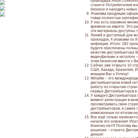
прокладках Anion Lovemoon
станете Потребителем ил
бизнесе и находить новых
Упаковка продукции оформл
товар полностью сертифиц
У нас есть огромное множе
времени на иврите. Это р
эти материалы доступны 
Легкий и доступный для вс
прокладок, 4 упаковки по 
инфекции. Итого: 282 прок
будете обеспечены полны
качестве дистрибьютора Wi
видеофильмы и каталоги – 
этим бизнесом вместе с В
Сейчас уже открыто 10 стр
США, Канада, Бразилия, Ин
мчащем Вас к Успеху!
Winalite – это междунаро
дистрибьюторов новой сете
работу по открытию стран 
первых Дистрибьюторов в 
У каждого Дистрибьютора 
момент регистрации в кач
просматривать свою струк
дистрибьюторов, и самое 
комисионные по итогам нед
Все ещё только начинаетс
начале его освоения! Упус
Конечно нет!!! Поэтому м
решение – станете Дистриб
деньги!