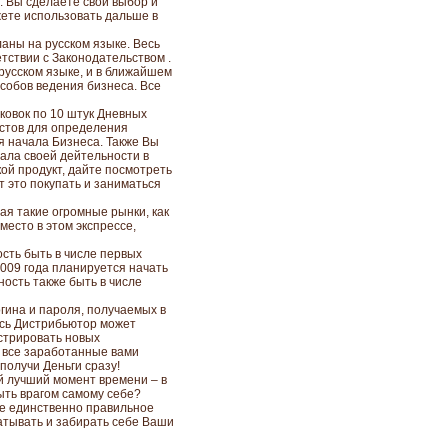
. Вы сделаете свой выбор и
ете использовать дальше в
ланы на русском языке. Весь
тствии с Законодательством .
русском языке, и в ближайшем
собов ведения бизнеса. Все
аковок по 10 штук Дневных
Тестов для определения
я начала Бизнеса. Также Вы
ала своей дейтельности в
кой продукт, дайте посмотреть
т это покупать и заниматься
ая такие огромные рынки, как
место в этом экспрессе,
сть быть в числе первых
2009 года планируется начать
ность также быть в числе
гина и пароля, получаемых в
есь Дистрибьютор может
истрировать новых
м все заработанные вами
получи Деньги сразу!
й лучший момент времени – в
ыть врагом самому себе?
те единственно правильное
батывать и забирать себе Ваши