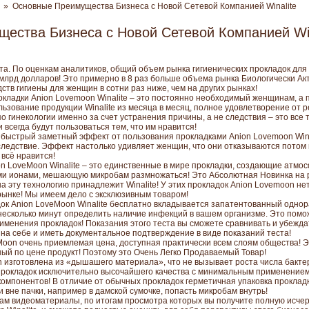
» Основные Преимущества Бизнеса с Новой Сетевой Компанией Winalite
ества Бизнеса с Новой Сетевой Компанией Win
а. По оценкам аналитиков, общий объем рынка гигиенических прокладок для
млрд долларов! Это примерно в 8 раз больше объема рынка Биологически Ак
ств гигиены для женщин в сотни раз ниже, чем на других рынках!
окладки Anion Lovemoon Winalite – это постоянно необходимый женщинам, а
ьзование продукции Winalite из месяца в месяц, полное удовлетворение от 
 гинекологии именно за счет устранения причины, а не следствия – это все т
всегда будут пользоваться тем, что им нравится!
ыстрый заметный эффект от пользования прокладками Anion Lovemoon Winal
 следствие. Эффект настолько удивляет женщин, что они отказываются потом 
всё нравится!
n LoveMoon Winalite – это единственные в мире прокладки, создающие атмо
и ионами, мешающую микробам размножаться! Это Абсолютная Новинка на р
 эту технологию принадлежит Winalite! У этих прокладок Anion Lovemoon нет
рынке! Мы имеем дело с эксклюзивным товаром!
док Anion LoveMoon Winalite бесплатно вкладывается запатентованный однор
несколько минут определить наличие инфекций в вашем организме. Это пом
менения прокладок! Показания этого теста вы сможете сравнивать и убеждать
 на себе и иметь документальное подтверждение в виде показаний теста!
eMoon очень приемлемая цена, доступная практически всем слоям общества!
ный по цене продукт! Поэтому это Очень Легко Продаваемый Товар!
 изготовлена из «дышашего материала», что не вызывает роста числа бактер
 прокладок исключительно высочайшего качества с минимальным применением
компонентов! В отличие от обычных прокладок герметичная упаковка проклад
 вне пачки, например в дамской сумочке, попасть микробам внутрь!
ам видеоматериалы, по итогам просмотра которых вы получите полную ис