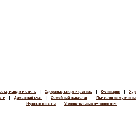
сота, имидж и стиль
|
Здоровье, спорт и фитнес
|
Кулинария
|
Худ
ети
|
Домашний очаг
|
Семейный психолог
|
Психология мужчины
|
Нужные советы
|
Увлекательные путешествия