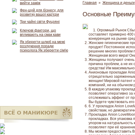
Главная
»
Женщина и деньги
вийти заміж
Фен-шуй для бізнесу, для
Основные Преимущ
розвитку вашої кар'єри
Три чайні світи Фуцзяні
Огромный Рынок Сбыт
Ключові фактори, що
составляет примерно 400 
впливають на смак кави
конкуренция на рынке сред
Як зберегти шлюб на межі
Женские гигиенические пр
розлучення поради
продукт! Постоянное испол
психолога Як зберегти сім'ю
решение многих проблем по
Женщинам всего мира! Они 
Женщины получают очень б
причина проблем, а не их
средства! Им максимально 
Анионовые прокладки Anio
отрицательно заряженным
женщин! Мировой патент на
компаний, ни на обычном 
В каждую упаковку прокла
позволяет оперативно за 
отслеживать эффект от при
Вы будете чувствовать его
6. У прокладок Anion Lov
свойствам, но демократич
Прокладка Anion LoveMoon
прокладках. Вся упаковка
упором на натуральность 
позволяет при её хранении
Мы можем предоставить В