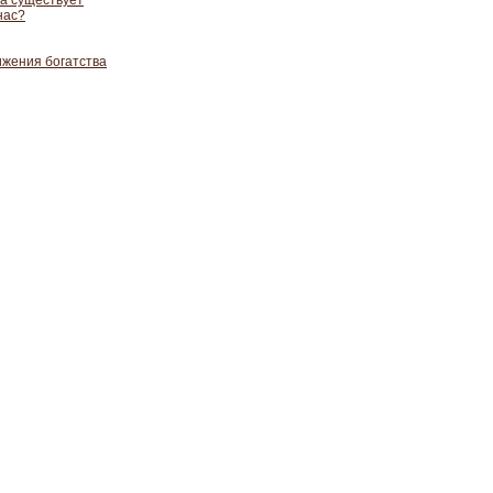
а существует
нас?
ижения богатства