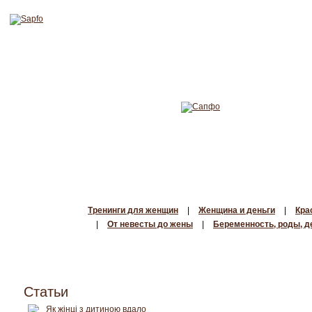
Тренинги для женщин
|
Женщина и деньги
|
Кра
|
От невесты до жены
|
Беременность, роды, д
Статьи
Як жінці з дитиною вдало