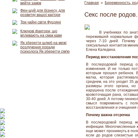
Главная
»
Беременность, род
вийти заміж
Фен-шуй для бізнесу, для
Секс после родов.
розвитку вашої кар'єри
Три чайні світи Фуцзяні
Ключові фактори, що
В учебниках по ана
впливають на смак кави
пережившей нормальные фи
через 7-10 дней. Почему 
Як зберегти шлюб на межі
сексуальных контактов миним
розлучення поради
Елена Каледина.
психолога Як зберегти сім'ю
Период восстановления по
В послеродовой период о
изменения. И не только пот
которым прошел ребенок. В
матка, которая растягива
среднем, на это уходит 35 
размеры этого органа, но
нарушена после отхождения 
кровоточащая рана, оставша
30-40 дней. А потому гинеко
смысл повременить с полн
восстановления и очищения 
Почему важна отсрочка
В послеродовой период ж
инфекции. Многочисленные ко
еще может проникнуть в поло
если до родов слизистые о