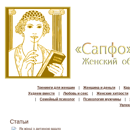
Тренинги для женщин
|
Женщина и деньги
|
Кра
Худеем вместе
|
Любовь и секс
|
Женские хитрости
|
Семейный психолог
|
Психология мужчины
|
Увлек
Статьи
Як жінці з дитиною вдало