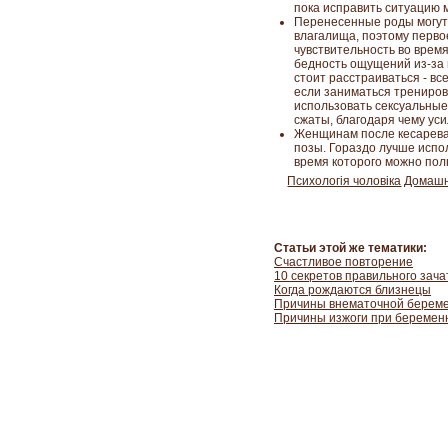
пока исправить ситуацию 
Перенесенные роды могут
влагалища, поэтому перво
чувствительность во время
бедность ощущений из-за 
стоит расстраиваться - в
если заниматься трениров
использовать сексуальные
сжаты, благодаря чему ус
Женщинам после кесарева
позы. Гораздо лучше испол
время которого можно пол
Психологія чоловіка
Домашн
Статьи этой же тематики:
Счастливое повторение
10 секретов правильного зача
Когда рождаются близнецы
Причины внематочной берем
Причины изжоги при беремен