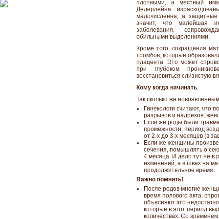
плотными, а местный имм
Дедерлейна израсходован
малочисленна, а защитные
значит, что малейшая и
заболевания, сопровож
обильными выделениями.
Кроме того, сокращения мат
тромбов, которые образовали
плацента. Это может спрово
при глубоком проникно
восстановиться слизистую вл
Кому когда начинать
Так сколько же новоявленны
Гинекологи считают, что 
разрывов и надрезов, жен
Если же роды были травма
промежности, период воз
от 2-х до 3-х месяцев (в 
Если же женщины произвел
сечения, помышлять о секс
4 месяца. И дело тут не в
изменений, а в швах на ма
продолжительное время.
Важно помнить!
После родов многие женщ
время полового акта, спр
объясняют это недостатко
которые в этот период вы
количествах. Со временем