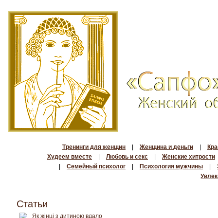
Тренинги для женщин
|
Женщина и деньги
|
Кра
Худеем вместе
|
Любовь и секс
|
Женские хитрости
|
Семейный психолог
|
Психология мужчины
|
Увлек
Статьи
Як жінці з дитиною вдало