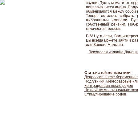
звуков. Пусть мама и отец 
понравившиеся имена. Получ
обмениваются между собой 
Теперь осталось собрать 
выбранными именами. Пус
собственный рейтинг. Поб
количество голосов.
P/S/ Ну а если, Вам интерес
Вы всегда можете зайти в ра
для Вашего Малыша.
Психологія чоловіка
Домашн
Статьи этой же тематики:
Депрессия после беременност
Подгузники: многоразовые ил
Контрацепция после родов
Но почему мне так сильно хоч
Стимулирование родов