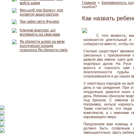
Главная
»
Беременность, род
вийти заміж
ошибок?
Фен-шуй для бізнесу, для
розвитку вашої кар'єри
Как назвать ребен
Три чайні світи Фуцзяні
Ключові фактори, що
впливають на смак кави
С того момента, ка
начинается длительный и 
Як зберегти шлюб на межі
собирается вместе, чтобы п
розлучення поради
психолога Як зберегти сім'ю
Сколько существует временн
связанных с присвоением 
давали два имени: одно для 
недобрых духов. На Руси
ворота и спросить имя 
благосклонности судьб
сохранившаяся и до наших вр
У некоторых народов на выб
день и час рождения. При э
неудачным, давался шанс 
день. Ребенка обносили вокр
под брюхом. С именем ре
Например, нельзя нарекат
Также считается, что люд
комплексов, а с именами 
окружающего мира.
Предлагаем вам помощь в 
должно быть созвучным 
уменьшительно звать ребен