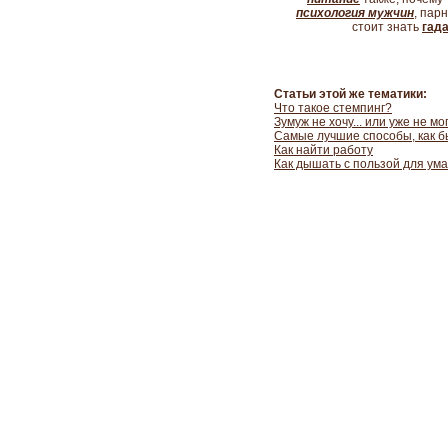
психология мужчин
, пар
стоит знать
гад
Статьи этой же тематики:
Что такое стемпинг?
Зумуж не хочу... или уже не мо
Самые лучшие способы, как б
Как найти работу
Как дышать с пользой для ума