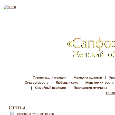
Тренинги для женщин
|
Женщина и деньги
|
Кра
Худеем вместе
|
Любовь и секс
|
Женские хитрости
|
Семейный психолог
|
Психология мужчины
|
Увлек
Статьи
Як жінці з дитиною вдало