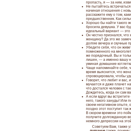
пропасть, я — за ним, изви
Не пытайтесь встречаться 
начиная отношения с новы
расскажите ему о том, ка
предшественник. Как силь
Хорошо бы найти такого же
бросила девушка. У вас б
идеальный вариант — это 
Он честно признался, что 
женщину? Да это же замеч
долгие вечера и скучные п
Убедите себя, что он живет
помноженного на многолет
же порядочный. Вы и тольк
лишен, — а именно вашу н
уминая домашние котлетки
Чаще напоминайте себе, чт
время выяснится, что жена 
спровоцировала, чтобы уд
Говорит, что любит и вас,
мучается и даже плачет н
что достался человек с та
Дождитесь, когда он сам ва
А если вдруг вы встретите
него, такого зануды! Или 
своем негативном опыте, о
поздно этот поступит так 
В скором времени это пой
получите долгожданную во
немного депрессии на этой
Советуем Вам, также у
питание
также,
почему 