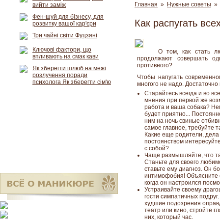
Главная
»
Нужные советы
» 
вийти заміж
Фен-шуй для бізнесу, для
Как распугать все
розвитку вашої кар'єри
Три чайні світи Фуцзяні
Ключові фактори, що
О том, как стать л
впливають на смак кави
продолжают совершать од
противного?
Як зберегти шлюб на межі
розлучення поради
Чтобы напугать современног
психолога Як зберегти сім'ю
многого не надо. Достаточно 
Старайтесь всегда и во вс
мнения при первой же воз
работа и ваша собака? Нем
будет приятно... Постоян
ним на ночь свиные отбивн
самое главное, требуйте та
Какие еще родители, дела
постоянством интересуйтес
с собой?
Чаще размышляйте, что та
Станьте для своего любим
ставьте ему диагноз. Он б
интимофобия! Объясните е
когда он настроился посмо
Устраивайте своему драго
гости симпатичных подруг.
худшие подозрения оправд
театр или кино, стройте г
них, который час.