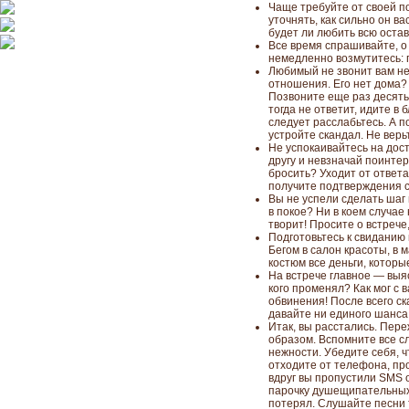
Чаще требуйте от своей по
уточнять, как сильно он в
будет ли любить всю оста
Все время спрашивайте, о 
немедленно возмутитесь: п
Любимый не звонит вам н
отношения. Его нет дома?
Позвоните еще раз десять.
тогда не ответит, идите в 
следует расслабьтесь. А п
устройте скандал. Не верь
Не успокаивайтесь на дос
другу и невзначай поинтер
бросить? Уходит от ответа
получите подтверждения 
Вы не успели сделать шаг 
в покое? Ни в коем случае 
творит! Просите о встрече
Подготовьтесь к свиданию
Бегом в салон красоты, в
костюм все деньги, которые
На встрече главное — выяс
кого променял? Как мог с 
обвинения! После всего ск
давайте ни единого шанса
Итак, вы расстались. Пер
образом. Вспомните все сл
нежности. Убедите себя, ч
отходите от телефона, п
вдруг вы пропустили SMS 
парочку душещипательных 
потерял. Слушайте песни 