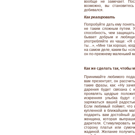
вообще не замечает. Пос
возможно, вы становитес
добивался.
Как реагировать
Попробуйте дать ему понять,
не таким сложным путем. 
способность, чем защищать
бывает добрым и любящи
употребляйте их чаще: «Я о
ты…», «Мне так хорошо, ког
на самом деле, каким бы «сл
он по-прежнему маленький ма
Как же сделать так, чтобы 
Принимайте любимого подар
вам презентует, он рассчит
такие фразы, как: «Ну заче
дарения будет связана с 
проявлять щедрые положит
искренняя улыбка будут с
заряжаться вашей радостью
Если любимый поймет, что в
купленной в ближайшем мага
подарить вам достойный д
женщина, которая выпраши
дарителя. Стимулировать 
сторону платья или сумоч
жадиной. Желание получить 