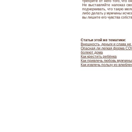
требуйте от него того, что 
Не выставляйте напоказ сво
подчеркивать, что такую мел
либо делать у мужчины исчез
вы лишите его чувства собст
Статьи этой же тематики:
Внешность, деньги и слава не
Опасная ли легкая форма COV
болеют дома
Как крестить ребёнка
Как привлечь любовь мужчин
Как извлечь пользу из влюбле