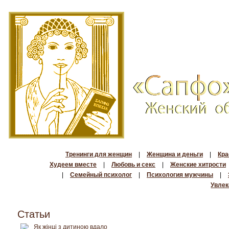
Тренинги для женщин
|
Женщина и деньги
|
Кра
Худеем вместе
|
Любовь и секс
|
Женские хитрости
|
Семейный психолог
|
Психология мужчины
|
Увлек
Статьи
Як жінці з дитиною вдало