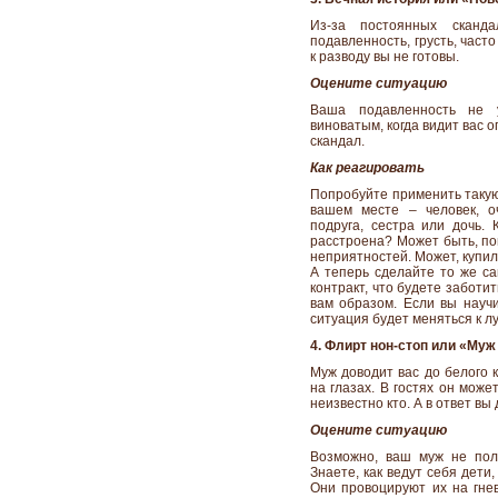
Из-за постоянных сканд
подавленность, грусть, част
к разводу вы не готовы.
Оцените ситуацию
Ваша подавленность не 
виноватым, когда видит вас 
скандал.
Как реагировать
Попробуйте применить такую 
вашем месте – человек, о
подруга, сестра или дочь.
расстроена? Может быть, пош
неприятностей. Может, купил
А теперь сделайте то же са
контракт, что будете заботи
вам образом. Если вы научи
ситуация будет меняться к л
4. Флирт нон-стоп или «Муж
Муж доводит вас до белого 
на глазах. В гостях он може
неизвестно кто. А в ответ вы
Оцените ситуацию
Возможно, ваш муж не полу
Знаете, как ведут себя дети
Они провоцируют их на гнев