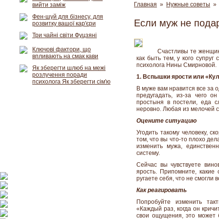
Главная
»
Нужные советы
» 
вийти заміж
Фен-шуй для бізнесу, для
Если муж не пода
розвитку вашої кар'єри
Три чайні світи Фуцзяні
Ключові фактори, що
Счастливы те женщин
впливають на смак кави
как быть тем, у кого супру
психолога Нины Смирновой.
Як зберегти шлюб на межі
розлучення поради
1. Вспышки ярости или «Ку
психолога Як зберегти сім'ю
В муже вам нравится все за
предугадать, из-за чего о
простыня в постели, еда с
неровно. Любая из мелочей 
Оцените ситуацию
Угодить такому человеку, ск
том, что вы что-то плохо дел
изменить мужа, единствен
систему.
Сейчас вы чувствуете вино
ярость. Припомните, какие 
ругаете себя, что не смогли 
Как реагировать
Попробуйте изменить такт
«Каждый раз, когда он крич
свои ощущения, это может б