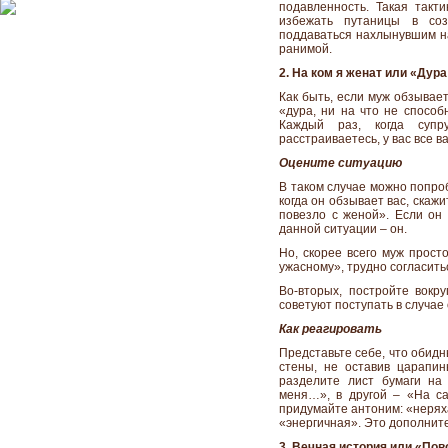
подавленность. Такая такт
избежать путаницы в со
поддаваться нахлынувшим на
ранимой.
2. На ком я женат или «Дура
Как быть, если муж обзывае
«дура, ни на что не способ
Каждый раз, когда суп
расстраиваетесь, у вас все ва
Оцените ситуацию
В таком случае можно попроб
когда он обзывает вас, скажи
повезло с женой». Если он 
данной ситуации – он.
Но, скорее всего муж просто
ужасному», трудно согласить
Во-вторых, постройте вокр
советуют поступать в случае
Как реагировать
Представьте себе, что обидн
стены, не оставив царапины
разделите лист бумаги на
меня…», в другой – «На с
придумайте антоним: «неряха
«энергичная». Это дополнит
3. Вечная история или «Пов