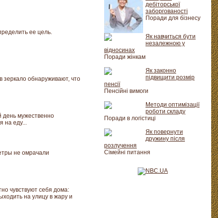
дебіторської
заборгованості
Поради для бізнесу
пределить ее цель.
Як навчиться бути
незалежною у
відносинах
Поради жінкам
Як законно
підвищити розмір
в зеркало обнаруживают, что
пенсії
Пенсійні вимоги
Методи оптимізації
роботи складу
й день мужественно
Поради в логістиці
на еду...
Як повернути
дружину після
розлучення
Сімейні питання
етры не омрачали
но чувствуют себя дома:
ходить на улицу в жару и