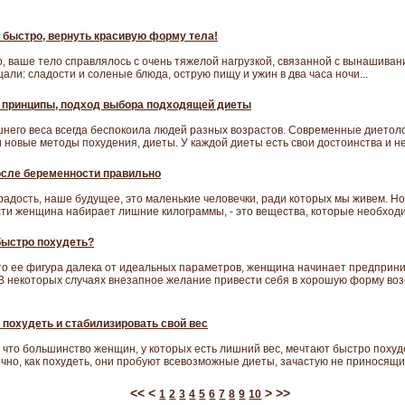
 быстро, вернуть красивую форму тела!
о, ваше тело справлялось с очень тяжелой нагрузкой, связанной с вынашива
али: сладости и соленые блюда, острую пищу и ужин в два часа ночи...
 принципы, подход выбора подходящей диеты
шнего веса всегда беспокоила людей разных возрастов. Современные диетол
 новые методы похудения, диеты. У каждой диеты есть свои достоинства и не
сле беременности правильно
 радость, наше будущее, это маленькие человечки, ради которых мы живем. Но
сти женщина набирает лишние килограммы, - это вещества, которые необхо
быстро похудеть?
 что ее фигура далека от идеальных параметров, женщина начинает предприн
. В некоторых случаях внезапное желание привести себя в хорошую форму во
 похудеть и стабилизировать свой вес
, что большинство женщин, у которых есть лишний вес, мечтают быстро похуд
точно, как похудеть, они пробуют всевозможные диеты, зачастую не приносящи
<<
<
>
>>
1
2
3
4
5
6
7
8
9
10