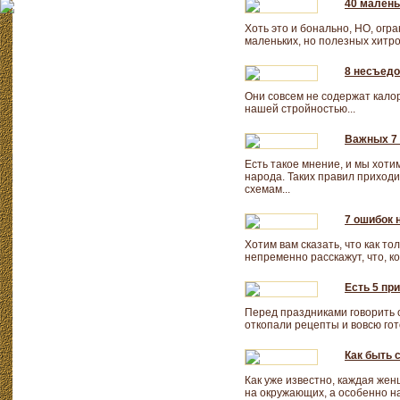
40 малень
Хоть это и бонально, НО, огр
маленьких, но полезных хитро
8 несъедо
Они совсем не содержат калор
нашей стройностью...
Важных 7 
Есть такое мнение, и мы хотим
народа. Таких правил приход
схемам...
7 ошибок 
Хотим вам сказать, что как т
непременно расскажут, что, ко
Есть 5 пр
Перед праздниками говорить о
откопали рецепты и вовсю гот
Как быть 
Как уже известно, каждая жен
на окружающих, а особенно на