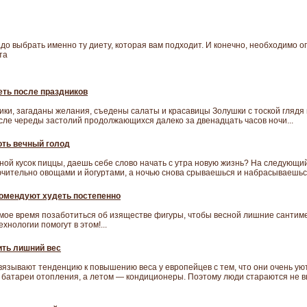
адо выбрать именно ту диету, которая вам подходит. И конечно, необходимо о
та
еть после праздников
ки, загаданы желания, съедены салаты и красавицы Золушки с тоской глядя 
сле череды застолий продолжающихся далеко за двенадцать часов ночи...
оть вечный голод
ной кусок пиццы, даешь себе слово начать с утра новую жизнь? На следующи
чительно овощами и йогуртами, а ночью снова срываешься и набрасываешься 
омендуют худеть постепенно
мое время позаботиться об изяществе фигуры, чтобы весной лишние сантим
хнологии помогут в этом!...
ить лишний вес
язывают тенденцию к повышению веса у европейцев с тем, что они очень уют
батареи отопления, а летом — кондиционеры. Поэтому люди стараются не вы