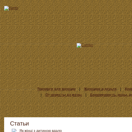
Тренинги для женщин
|
Женщина и деньги
|
Кра
|
От невесты до жены
|
Беременность, роды, д
Статьи
Як жінці з дитиною вдало