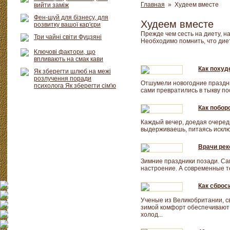
Главная
» Худеем вместе
вийти заміж
Фен-шуй для бізнесу, для
Худеем вместе
розвитку вашої кар'єри
Прежде чем сесть на диету, н
Три чайні світи Фуцзяні
Необходимо помнить, что дие
Ключові фактори, що
впливають на смак кави
Как похуд
Як зберегти шлюб на межі
розлучення поради
Отшумели новогодние праздни
психолога Як зберегти сім'ю
сами превратились в тыкву по
Как побор
Каждый вечер, доедая очеред
выдерживаешь, питаясь исклю
Врачи рек
Зимние праздники позади. Са
настроение. А современные те
Как сброс
Ученые из Великобритании, св
зимой комфорт обеспечивают 
холод...