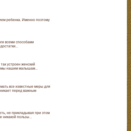
нием ребенка. Именно поэтому
оги всеми способами
достатки...
 так устроен женский
димы нашим малышам...
имать все известные меры для
зникает перед важным
еть, не прикладывая при этом
е никакой пользы...