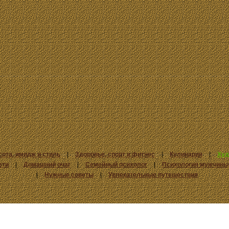
сота, имидж и стиль
|
Здоровье, спорт и фитнес
|
Кулинария
|
Худ
ети
|
Домашний очаг
|
Семейный психолог
|
Психология мужчины
|
Нужные советы
|
Увлекательные путешествия