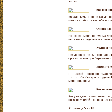
жизни...
Как можно
Казалось бы, еще не так давн
многие слабости вы себе прощ
Основные
Во все времена, проблема ли
пытаются создать все новые и
Худеем по
Безусловно, детки - это наша
организм, что при беременно
Желаете 
Не так всё просто, понимая,
того, чтобы быстро похудеть
мероприятием...
Как можно
Как уже давно стало известно
никаких усилий. Но, не зная 
Страница 5 из 18