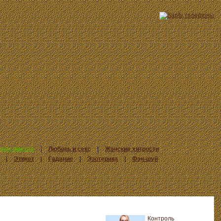
еем вместе
|
Любовь и секс
|
Женские хитрости
|
Этикет
|
Гадание
|
Эзотерика
|
Фэн-шуй
Контроль