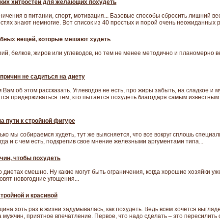
ких хитростей для желающих похудеть
аничения в питании, спорт, мотивация... Базовые способы сбросить лишний ве
стях знают немногие. Вот список из 40 простых и порой очень неожиданных р
бных вещей, которые мешают худеть
ий, белков, жиров или углеводов, но тем не менее методично и планомерно 
причин не садиться на диету
 Вам об этом рассказать. Углеводов не есть, про жиры забыть, на сладкое и м
ится придерживаться тем, кто пытается похудеть благодаря самым известны
на пути к стройной фигуре
олько мы собираемся худеть, тут же выясняется, что все вокруг сплошь специа
гда и с чем есть, подкрепив свое мнение железными аргументами типа...
ичин, чтобы похудеть
 диетах смешно. Ну какие могут быть ограничения, когда хорошие хозяйки уж
овят новогодние угощения...
стройной и красивой
щина хоть раз в жизни задумывалась, как похудеть. Ведь всем хочется выгля
 мужчин, приятное впечатление. Первое, что надо сделать – это пересилить 