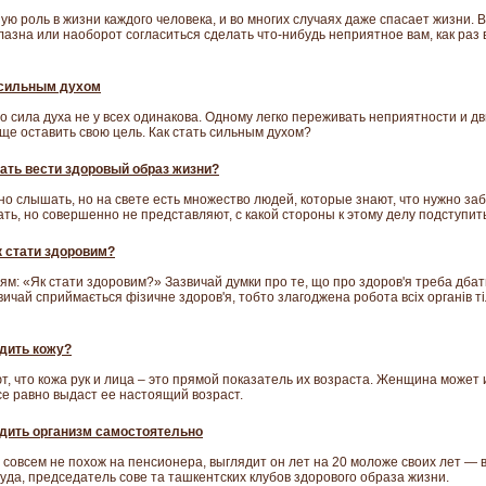
ю роль в жизни каждого человека, и во многих случаях даже спасает жизни. В
лазна или наоборот согласиться сделать что-нибудь неприятное вам, как раз 
 сильным духом
но сила духа не у всех одинакова. Одному легко переживать неприятности и дв
ще оставить свою цель. Как стать сильным духом?
чать вести здоровый образ жизни?
но слышать, но на свете есть множество людей, которые знают, что нужно заб
ать, но совершенно не представляют, с какой стороны к этому делу подступит
к стати здоровим?
м: «Як стати здоровим?» Зазвичай думки про те, що про здоров'я треба дбати
вичай сприймається фізичне здоров'я, тобто злагоджена робота всіх органів ті
дить кожу?
 что кожа рук и лица – это прямой показатель их возраста. Женщина может 
се равно выдаст ее настоящий возраст.
дить организм самостоятельно
 совсем не похож на пенсионера, выглядит он лет на 20 моложе своих лет — 
уда, председатель сове та ташкентских клубов здорового образа жизни.