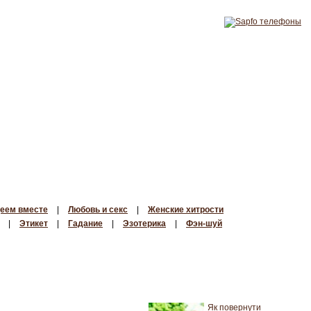
еем вместе
|
Любовь и секс
|
Женские хитрости
|
Этикет
|
Гадание
|
Эзотерика
|
Фэн-шуй
Як повернути