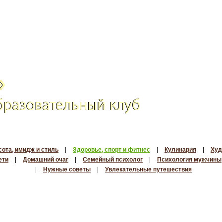
сота, имидж и стиль
|
Здоровье, спорт и фитнес
|
Кулинария
|
Худ
ети
|
Домашний очаг
|
Семейный психолог
|
Психология мужчины
|
Нужные советы
|
Увлекательные путешествия