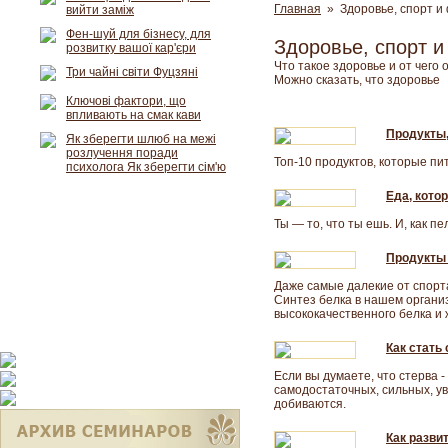
Главная
» Здоровье, спорт и
вийти заміж
Фен-шуй для бізнесу, для
Здоровье, спорт и
розвитку вашої кар'єри
Что такое здоровье и от чего
Три чайні світи Фуцзяні
Можно сказать, что здоровье
Ключові фактори, що
впливають на смак кави
Продукты,
Як зберегти шлюб на межі
розлучення поради
Топ-10 продуктов, которые пи
психолога Як зберегти сім'ю
Еда, кото
Ты — то, что ты ешь. И, как п
Продукты 
Даже самые далекие от спорт
Синтез белка в нашем органи
высококачественного белка и 
Как стать
Если вы думаете, что стерва 
самодостаточных, сильных, ув
добиваются.
Как разви