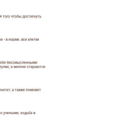
я того чтобы достигнуть
 - в норме, все клетки
 себя бессмысленными
гулки, а многие стараются
нитет, а также поможет
о учеными, ходьба в