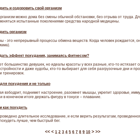
дить и оздоровить свой организм
рганизм можно дома без смены обычной обстановки, без отрыва от труда. Дл
именяться испытанные поколениями средства народной медицины.
дить организм
ы - это непрерывный процессы обмена веществ. Когда человек рождается, они
мама).
дать эффект похудания, занимаясь фитнесом?
ет большинство девушек, но идеалы красоты у всех разные, кто-то истязает
 стройности и даже худобы, кто-то выбирает для себя разгрузочные дни и про
и тренировок.
для похудения и не только
ая взбодрит, поднимет настроение, разомнет мышцы, укрепит здоровье, имму
 в конечном итоге держать фигуру в тонусе – плавание.
и как похудеть
роведено длительное исследование, и если верить результатам, проведенног
похудеть лучше, чем быстрый бег.
<<
<
>
>>
1
2
3
4
5
6
7
8
9
10