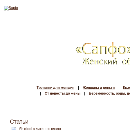
Тренинги для женщин
|
Женщина и деньги
|
Кра
|
От невесты до жены
|
Беременность, роды, д
Статьи
Як жінці з дитиною вдало