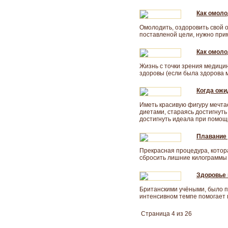
Как омоло
Омолодить, оздоровить свой о
поставленой цели, нужно пр
Как омоло
Жизнь с точки зрения медицин
здоровы (если была здорова 
Когда ожи
Иметь красивую фигуру мечта
диетами, стараясь достигнуть
достигнуть идеала при помощ
Плавание 
Прекрасная процедура, котор
сбросить лишние килограммы и
Здоровье 
Британскими учёными, было п
интенсивном темпе помогает 
Страница 4 из 26