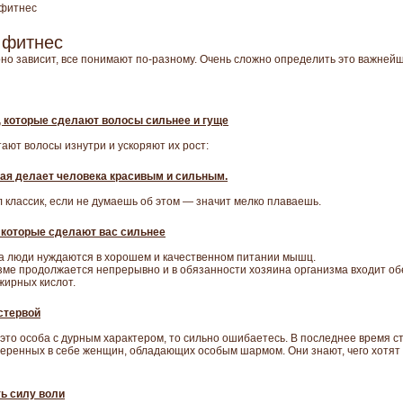
 фитнес
 фитнес
 оно зависит, все понимают по-разному. Очень сложно определить это важнейш
 которые сделают волосы сильнее и гуще
тают волосы изнутри и ускоряют их рост:
рая делает человека красивым и сильным.
ел классик, если не думаешь об этом — значит мелко плаваешь.
которые сделают вас сильнее
а люди нуждаются в хорошем и качественном питании мышц.
зме продолжается непрерывно и в обязанности хозяина организма входит о
жирных кислот.
 стервой
- это особа с дурным характером, то сильно ошибаетесь. В последнее время 
еренных в себе женщин, обладающих особым шармом. Они знают, чего хотят о
ть силу воли