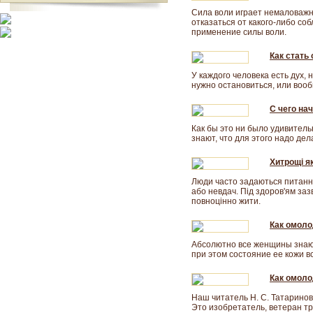
Сила воли играет немаловажну
отказаться от какого-либо соб
применение силы воли.
Как стать
У каждого человека есть дух, 
нужно остановиться, или вооб
С чего на
Как бы это ни было удивитель
знают, что для этого надо дел
Хитрощі я
Люди часто задаються питання
або невдач. Під здоров'ям заз
повноцінно жити.
Как омоло
Абсолютно все женщины знают,
при этом состояние ее кожи в
Как омоло
Наш читатель Н. С. Татаринов
Это изобретатель, ветеран тр