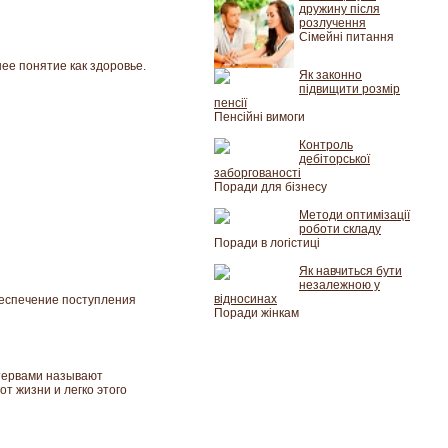
дружину після
розлучення
Сімейні питання
ее понятие как здоровье.
Як законно
підвищити розмір
пенсії
Пенсійні вимоги
Контроль
дебіторської
заборгованості
Поради для бізнесу
Методи оптимізації
роботи складу
Поради в логістиці
Як навчиться бути
незалежною у
відносинах
беспечение поступления
Поради жінкам
стервами называют
т жизни и легко этого