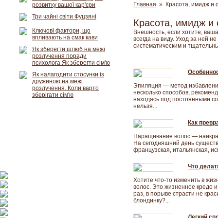
Главная
» Красота, имидж и 
розвитку вашої кар'єри
Три чайні світи Фуцзяні
Красота, имидж и 
Ключові фактори, що
Внешность, если хотите, ваша
впливають на смак кави
всегда на виду. Уход за ней н
систематическим и тщательны
Як зберегти шлюб на межі
розлучення поради
психолога Як зберегти сім'ю
Особеннос
Як налагодити стосунки із
дружиною на межі
Эпиляция — метод избавления 
розлучення. Коли варто
несколько способов, рекомен
зберігати сім'ю
находясь под постоянными с
нельзя...
Как превр
Наращивание волос — наикра
На сегодняшний день существ
французская, итальянская, исп
Что делат
Хотите что-то изменить в жизн
волос. Это жизненное кредо из
раз, в порыве страсти не кра
блондинку?...
Легкий сп