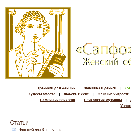
Тренинги для женщин
|
Женщина и деньги
|
Кра
Худеем вместе
|
Любовь и секс
|
Женские хитрости
|
Семейный психолог
|
Психология мужчины
|
Увлек
Статьи
Фен-шуй для бізнесу, для