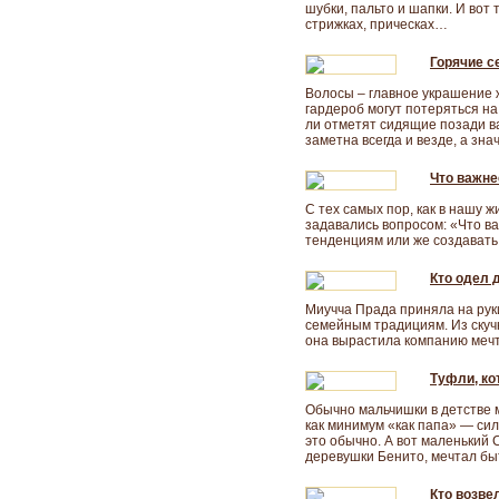
шубки, пальто и шапки. И вот 
стрижках, прическах…
Горячие с
Волосы – главное украшение
гардероб могут потеряться н
ли отметят сидящие позади ва
заметна всегда и везде, а зн
Что важне
С тех самых пор, как в нашу 
задавались вопросом: «Что в
тенденциям или же создавать 
Кто одел 
Миучча Прада приняла на руки
семейным традициям. Из скуч
она вырастила компанию мечт
Туфли, ко
Обычно мальчишки в детстве 
как минимум «как папа» — си
это обычно. А вот маленький
деревушки Бенито, мечтал быт
Кто возве