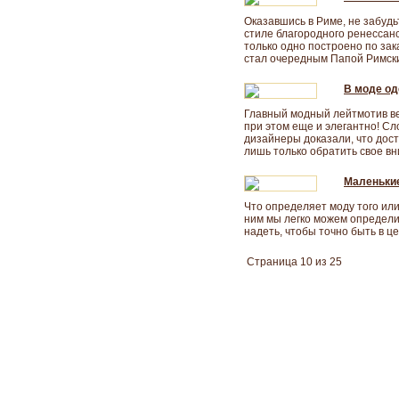
Оказавшись в Риме, не забудь
стиле благородного ренессанс
только одно построено по зак
стал очередным Папой Римски
В моде од
Главный модный лейтмотив ве
при этом еще и элегантно! С
дизайнеры доказали, что дост
лишь только обратить свое вни
Маленькие
Что определяет моду того или
ним мы легко можем определит
надеть, чтобы точно быть в це
Страница 10 из 25