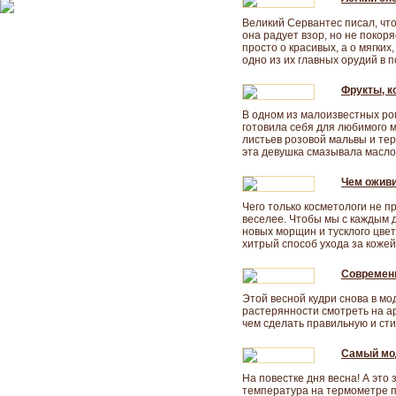
Великий Сервантес писал, что
она радует взор, но не покор
просто о красивых, а о мягких
одно из их главных орудий в п
Фрукты, к
В одном из малоизвестных ро
готовила себя для любимого м
листьев розовой мальвы и те
эта девушка смазывала маслом
Чем оживи
Чего только косметологи не п
веселее. Чтобы мы с каждым 
новых морщин и тусклого цве
хитрый способ ухода за кожей 
Современ
Этой весной кудри снова в мо
растерянности смотреть на арс
чем сделать правильную и стил
Самый мод
На повестке дня весна! А это 
температура на термометре по