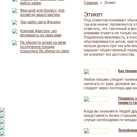
Главная
» Этикет
вийти заміж
Фен-шуй для бізнесу, для
Этикет
розвитку вашої кар'єри
Под этикетом понимают обычн
Три чайні світи Фуцзяні
так или иначе, проявляется о
отметить, что тактичный и во
Ключові фактори, що
нормами этикета не только н
впливають на смак кави
Подлинная вежливость, в осн
обуславливается актом, чувст
Як зберегти шлюб на межі
нельзя делать при тех или ин
розлучення поради
нарушит общественный порядок
психолога Як зберегти сім'ю
не оскорбит его достоинства.
Как прави
Любое письмо следует начина
написать от руки, деловое же
следует через полтора-два ин
Правила з
приветств
Когда вы знакомите людей дру
представлять более старшим;
случае необходимости младши
Телефонн