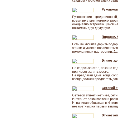
свадьбы и юбилеи ваших свадь
Рукопожа
Рукопожатие - традиционный,
время им стали немного злоуп
ежедневно встречающимся на 
пожимать друг другу руки...
Подарки. 
Если вы любите дарить подар
эгоизм и умеете позаботиться 
пожеланиях и настроении. Дела
Этикет за
Не садись за стол, пока не ся
пригласят занять место.
Не предлагай даме, когда соп
всегда должен предлагать даме
Сетевой эт
Сетевой этикет (нетикет, сети
Интернет развивается и расш
И, начиная общаться в Интерн
незаметных на первый взгляд 
Этикет юм