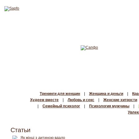
Тренинги для женщин
|
Женщина и деньги
|
Кра
Худеем вместе
|
Любовь и секс
|
Женские хитрости
|
Семейный психолог
|
Психология мужчины
|
Увлек
Статьи
Як жінці з дитиною вдало