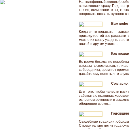
На телефонный звонок (особе
возможности сразу. Подняв тр
так же, если звоните вы, то 
попросить позвать нужного вам
Вам кофе 
Когда и что подавать — зависи
приходу гостей все расставит
можно их сразу усадить за ст
гостей в другом уголке...
Как прави
Во время беседы не перебива
высказать свою мысль и лишь
собеседника, время от време
давайте ему понять, что слуш
Согласно 
Для того, чтобы нанести визит
забывать о правилах хорошег
основном вечером и в выходные
обеденное время...
Годовщин
Свадебные традиции, обряды
Стремительно летят года су