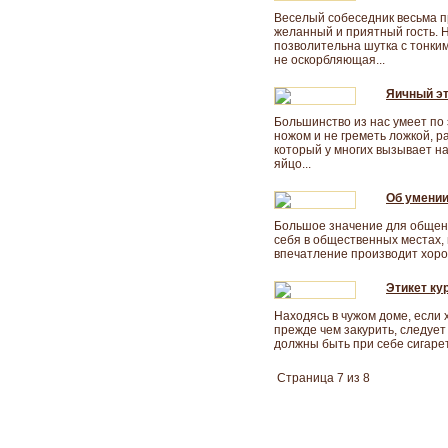
Веселый собеседник весьма пр
желанный и приятный гость. 
позволительна шутка с тонки
не оскорбляющая...
Яичный эт
Большинство из нас умеет по 
ножом и не греметь ложкой, р
который у многих вызывает н
яйцо...
Об умении
Большое значение для общени
себя в общественных местах,
впечатление производит хорош
Этикет ку
Находясь в чужом доме, если 
прежде чем закурить, следует
должны быть при себе сигарет
Страница 7 из 8