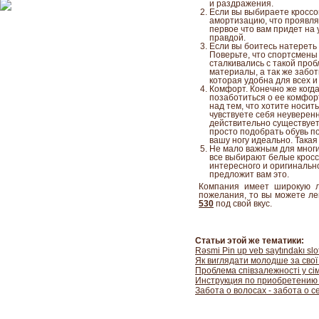
и раздражения.
Если вы выбираете кроссо
амортизацию, что проявля
первое что вам придет на 
правдой.
Если вы боитесь натереть н
Поверьте, что спортсмены
сталкивались с такой про
материалы, а так же забот
которая удобна для всех 
Комфорт. Конечно же когда
позаботиться о ее комфор
над тем, что хотите носит
чувствуете себя неуверен
действительно существует 
просто подобрать обувь по
вашу ногу идеально. Такая
Не мало важным для многи
все выбирают белые кроссо
интересного и оригинально
предложит вам это.
Компания имеет широкую л
пожелания, то вы можете ле
530
под свой вкус.
Статьи этой же тематики:
Rəsmi Pin up veb saytındakı slo
Як виглядати молодше за свої
Проблема співзалежності у сі
Инструкция по приобретению
Забота о волосах - забота о с