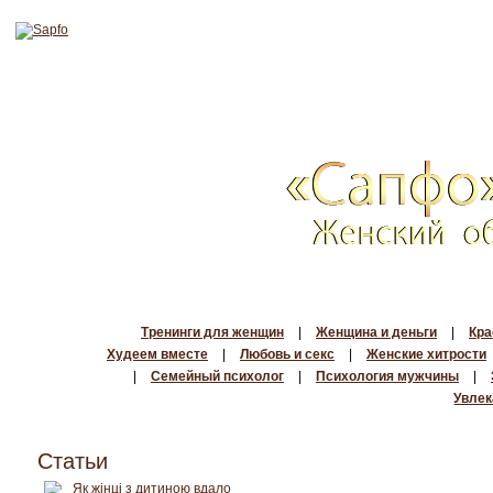
Тренинги для женщин
|
Женщина и деньги
|
Кра
Худеем вместе
|
Любовь и секс
|
Женские хитрости
|
Семейный психолог
|
Психология мужчины
|
Увлек
Статьи
Як жінці з дитиною вдало