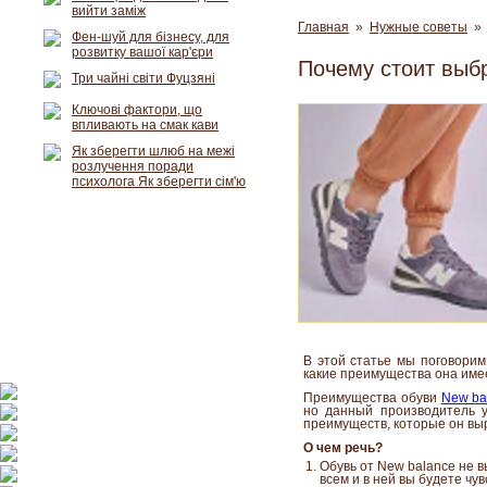
вийти заміж
Главная
»
Нужные советы
» 
Фен-шуй для бізнесу, для
розвитку вашої кар'єри
Почему стоит выбр
Три чайні світи Фуцзяні
Ключові фактори, що
впливають на смак кави
Як зберегти шлюб на межі
розлучення поради
психолога Як зберегти сім'ю
В этой статье мы поговорим
какие преимущества она име
Преимущества обуви
New ba
но данный производитель 
преимуществ, которые он вы
О чем речь?
Обувь от
New balance
не в
всем и в ней вы будете чу