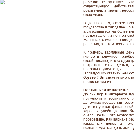
ребенок не чувствует, ч
существующую действите
родителей, а значит, неосо
свою жизнь.
В дальнейшем, скорее всег
государство и так далее. То 
а складываться на более вл
предоставлении полной своб
Малыша с самого раннего де
решения, а затем нести за н
К примеру, карманные ден
глупое и ненужное приобре
своей покупке, и в следующ
потратить свои деньги,
понравившуюся вещь.
В следующих статьях,
как с
друзей
? Вы узнаете много п
несколько минут.
Платить или не платить?
До сих пор в Интернете иду
применять к воспитанию р
денежных поощрений говоря
детства учится финансовой 
хорошая учеба должна бы
обязанности – это безвозмез
посередине. Как вариант ре
карманных денег, а нек
вознаграждаться деньгами -