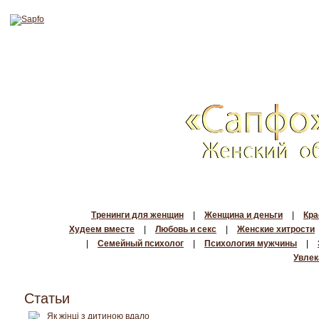
Тренинги для женщин
|
Женщина и деньги
|
Кра
Худеем вместе
|
Любовь и секс
|
Женские хитрости
|
Семейный психолог
|
Психология мужчины
|
Увлек
Статьи
Як жінці з дитиною вдало