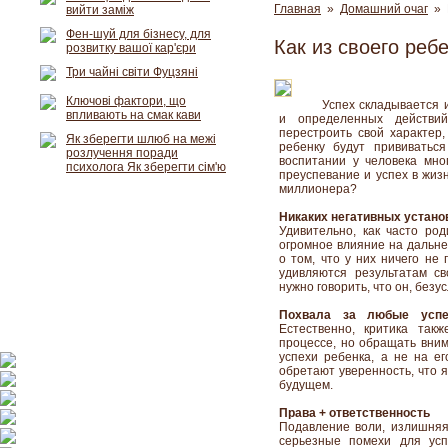
Главная
»
Домашний очаг
» К
вийти заміж
Фен-шуй для бізнесу, для
Как из своего реб
розвитку вашої кар'єри
Три чайні світи Фуцзяні
Ключові фактори, що
Успех складывается 
впливають на смак кави
и определенных действий
перестроить свой характер,
Як зберегти шлюб на межі
ребенку будут прививатьс
розлучення поради
воспитании у человека мн
психолога Як зберегти сім'ю
преуспевание и успех в жизн
миллионера?
Никаких негативных устано
Удивительно, как часто ро
огромное влияние на дальне
о том, что у них ничего не
удивляются результатам св
нужно говорить, что он, без
Похвала за любые успе
Естественно, критика так
процессе, но обращать вним
успехи ребенка, а не на ег
обретают уверенность, что 
будущем.
Права + ответственность
Подавление воли, излишняя 
серьезные помехи для усп