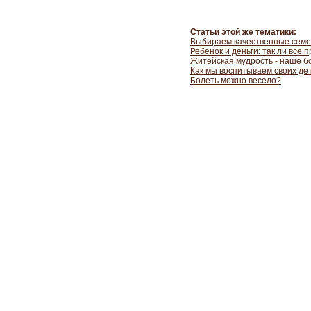
Статьи этой же тематики:
Выбираем качественные семе
Ребенок и деньги: так ли все 
Житейская мудрость - наше б
Как мы воспитываем своих де
Болеть можно весело?