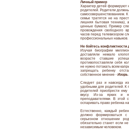
Личный пример
Характер детей формируют н
родителей. Родители должны
самосовершенствованием. К 
семье тратятся не на прес
лишняя бытовая техника), а
ценные бумаги). Пример сле
провождения свободного в
часов перед телевизором сл
профессиональных навыков.
Не бойтесь конфликтности 
Изучая биографии миллион
доставляли немало хлопо
возрасте ставшие успе
противопоставляли себя кол
не нужно потакать всем капр
запрещать ребенку отста
собственное мнение -
Игорь
Следует раз и навсегда и
удобными для родителей. К п
родителей приобрести ему
вкусу. Из-за ярких и 
преподавателями. В этой с
оспаривать право ребенка н
Естественно, каждый ребе
должно формироваться с 
серьезном отношении род
обязательно станет если не
независимым человеком.