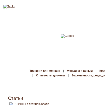
Тренинги для женщин
|
Женщина и деньги
|
Кра
|
От невесты до жены
|
Беременность, роды, д
Статьи
Як жінці з дитиною вдало