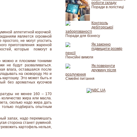
роботи складу
Поради в логістиці
Контроль
дебіторської
заборгованості
румяной аппетитной корочкой.
Поради для бізнесу
ожиданиям является огромной
простого, не могут угостить
Як законно
ного приготовления жареной
підвищити розмір
ростей, которые помогут в
пенсії
Пенсійні вимоги
го можно и плоскими тонкими
чки не будут разваливаться.
Як повернути
ая влага, оставшаяся после
дружину після
кладывать на сковороду. Но и
розлучення
ь картошку. Это может быть и
Сімейні питання
ный без ароматных кусочков
ературы не менее 160 – 170
ь количество жира или масла.
вета, сколько надо жира дать
ся только подбирать опытным
тный запах, надо перемешать
угая сторона станет румяной.
тревожить картофель нельзя,