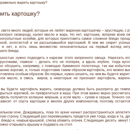
равильно жарить картошку?
рить картошку?
 свете много людей, которые не любят жареную картошечку – хрустящую, с 
азогрел сковороду, налил масло и жарь. Но нет, картошка, вопреки всем 
ногоопытные хозяйки, для которых приготовить самое сложное блюдо проще 
ой, золотистой и не рассыпавшейся картошкой. В чем же секрет успеш
а и нет, а есть лишь множество незначительных на первый взгляд хит
шего блюда.
ьностью нужно подходить к нарезке этого капризного овоща. Нарезать е
усочками, главное – делать это не поперек, а вдоль клубня, тогда кусо
о обсушить, например, с помощью бумажного полотенца, так как избыточн
анию корочки, и, только подготовив таким образом картофель, его можно вы
товлена особым образом. Во-первых, нужно решить, на чем вы будете жарит
зное масло, и смесь жиров, а некоторые не признают картофель, жарен
м вы будете картофель жарить, сковорода должна быть разогрета до темп
окрыться корочкой, он превратиться в кашу. При этом важно верно рассчитат
офель получится излишне жирным, а если мало – сухим и серым. Точного со
зависит от сорта картошки и многих других компонентов, поэтому остает
ильном огне. Дождавшись, пока по кухне начнет распространяться аппети
ругую строну. Следующий раз перемешивать придется уже тогда, когда и та, др
 блюдо и, накрыв крышкой, слегка убавить огонек. Следующие десять минут 
можно открывать крышку и подавать на стол.