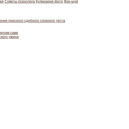
ая
Советы психолога
Кулинария фото
Фэн-шуй
ния пресного сдобного слоеного теста
 лепим сами
ского ужина