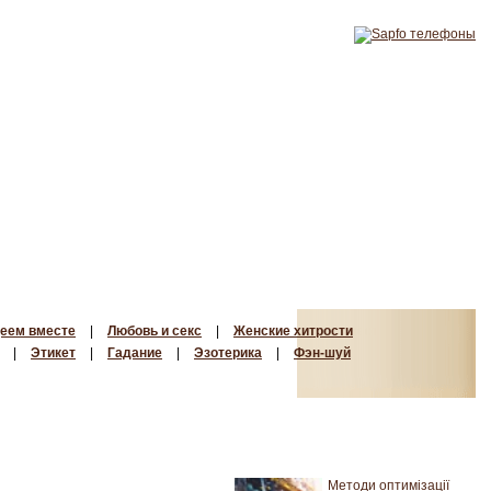
еем вместе
|
Любовь и секс
|
Женские хитрости
|
Этикет
|
Гадание
|
Эзотерика
|
Фэн-шуй
Методи оптимізації