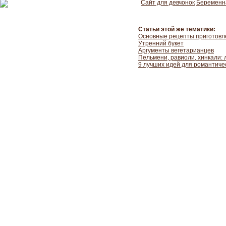
Сайт для девчонок
Беременн
Статьи этой же тематики:
Основные рецепты приготовле
Утренний букет
Аргументы вегетарианцев
Пельмени, равиоли, хинкали:
9 лучших идей для романтиче