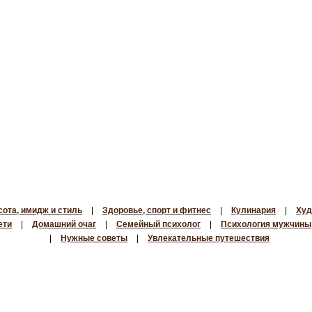
сота, имидж и стиль
|
Здоровье, спорт и фитнес
|
Кулинария
|
Худ
ети
|
Домашний очаг
|
Семейный психолог
|
Психология мужчины
|
Нужные советы
|
Увлекательные путешествия