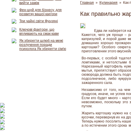
Главная
»
Кулинария
» Как п
вийти заміж
Фен-шуй для бізнесу, для
Как правильно жа
розвитку вашої кар'єри
Три чайні світи Фуцзяні
Ключові фактори, що
Едва ли наберется на
впливають на смак кави
Кажется, чего уж проще – р
капризулей, и порой даже м
Як зберегти шлюб на межі
домашних хорошо прожаренн
розлучення поради
картошки? Особого секрет
психолога Як зберегти сім'ю
приготовлении этого вкусней
Во-первых, с особой тщател
ломтиками, и нетолстыми бр
Нарезанный картофель нужн
мытья, препятствует образов
сковорода должна быть подго
подсолнечное, либо кукуру
зажаренного сала.
Независимо от того, на че
градусов, иначе, не успев п
Если его будет много – карт
невозможно, поскольку это 
путем.
Жарить картошку нужно на с
кусочки, перевернув их на д
Теперь нужно посолить наше
а по истечении этого срока 