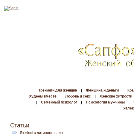
Тренинги для женщин
|
Женщина и деньги
|
Кра
Худеем вместе
|
Любовь и секс
|
Женские хитрости
|
Семейный психолог
|
Психология мужчины
|
Увлек
Статьи
Як жінці з дитиною вдало