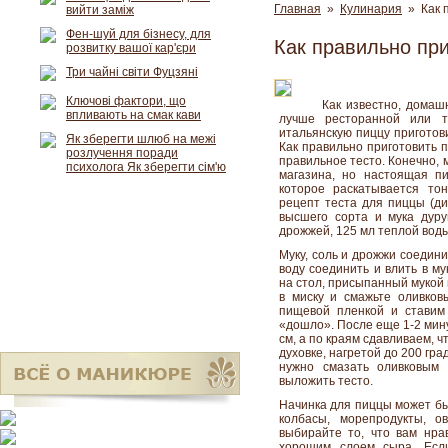
Главная
»
Кулинария
» Как п
вийти заміж
Фен-шуй для бізнесу, для
Как правильно при
розвитку вашої кар'єри
Три чайні світи Фуцзяні
Ключові фактори, що
Как известно, домаш
впливають на смак кави
лучше ресторанной или т
итальянскую пиццу приготови
Як зберегти шлюб на межі
Как правильно приготовить 
розлучення поради
правильное тесто. Конечно, 
психолога Як зберегти сім'ю
магазина, но настоящая пи
которое раскатывается то
рецепт теста для пиццы (ди
высшего сорта и мука дуру
дрожжей, 125 мл теплой воды, 
Муку, соль и дрожжи соедини
воду соединить и влить в м
на стол, присыпанный мукой 
в миску и смажьте оливков
пищевой пленкой и ставим
«дошло». После еще 1-2 мин
см, а по краям сдавливаем, 
духовке, нагретой до 200 гр
нужно смазать оливковым 
выложить тесто.
Начинка для пиццы может бы
колбасы, морепродукты, о
выбирайте то, что вам нра
хорошим слоем сыра. Есл