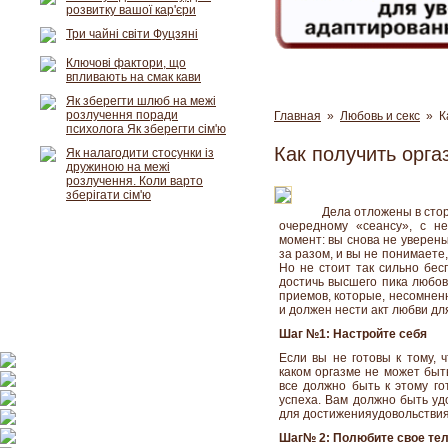
розвитку вашої кар'єри
Три чайні світи Фуцзяні
Ключові фактори, що
впливають на смак кави
Як зберегти шлюб на межі
розлучення поради
Главная
»
Любовь и секс
» Ка
психолога Як зберегти сім'ю
Как получить орга
Як налагодити стосунки із
дружиною на межі
розлучення. Коли варто
зберігати сім'ю
Дела отложены в стор
очередному «сеансу», с н
момент: вы снова не уверены
за разом, и вы не понимаете, 
Но не стоит так сильно бес
достичь высшего пика любов
приемов, которые, несомненн
и должен нести акт любви дл
Шаг №1: Настройте себя
Если вы не готовы к тому, 
каком оргазме не может быть
все должно быть к этому го
успеха. Вам должно быть уд
для достиженияудовольствия
Шаг№ 2: Полюбите свое те