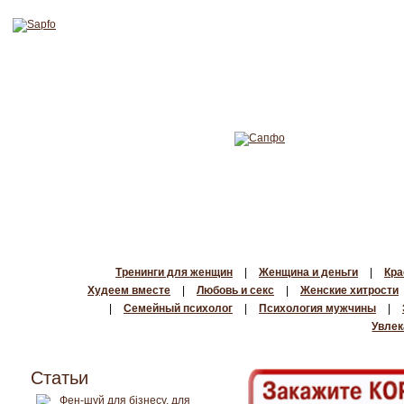
Тренинги для женщин
|
Женщина и деньги
|
Кра
Худеем вместе
|
Любовь и секс
|
Женские хитрости
|
Семейный психолог
|
Психология мужчины
|
Увлек
Статьи
Фен-шуй для бізнесу, для