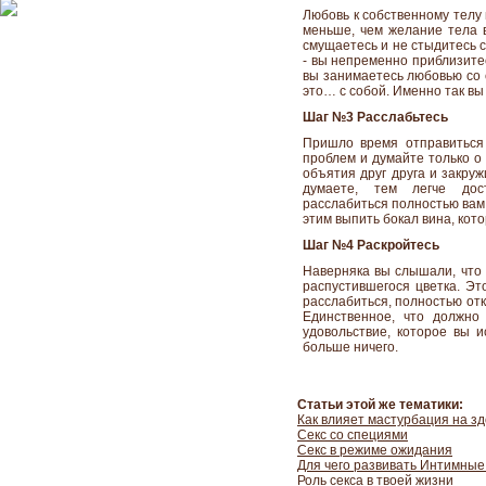
Любовь к собственному телу
меньше, чем желание тела в
смущаетесь и не стыдитесь се
- вы непременно приблизитес
вы занимаетесь любовью со 
это… с собой. Именно так вы
Шаг №3 Расслабьтесь
Пришло время отправиться 
проблем и думайте только о
объятия друг друга и закру
думаете, тем легче дос
расслабиться полностью вам 
этим выпить бокал вина, кот
Шаг №4 Раскройтесь
Наверняка вы слышали, что 
распустившегося цветка. Эт
расслабиться, полностью от
Единственное, что должно
удовольствие, которое вы 
больше ничего.
Статьи этой же тематики:
Как влияет мастурбация на з
Секс со специями
Секс в режиме ожидания
Для чего развивать Интимн
Роль секса в твоей жизни