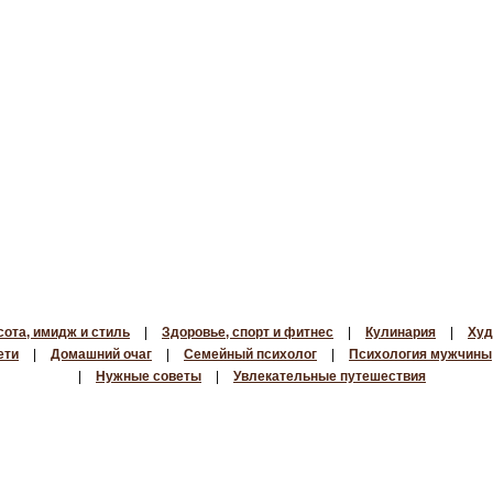
сота, имидж и стиль
|
Здоровье, спорт и фитнес
|
Кулинария
|
Худ
ети
|
Домашний очаг
|
Семейный психолог
|
Психология мужчины
|
Нужные советы
|
Увлекательные путешествия