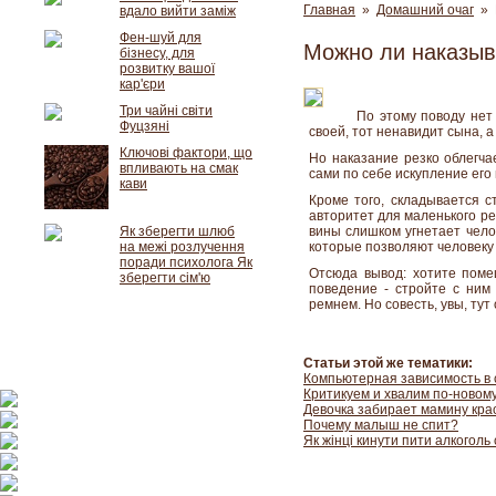
Главная
»
Домашний очаг
» М
вдало вийти заміж
Фен-шуй для
Можно ли наказыв
бізнесу, для
розвитку вашої
кар'єри
Три чайні світи
По этому поводу нет
Фуцзяні
своей, тот ненавидит сына, а 
Ключові фактори, що
Но наказание резко облегчае
впливають на смак
сами по себе искупление его 
кави
Кроме того, складывается с
авторитет для маленького ре
Як зберегти шлюб
вины слишком угнетает чело
на межі розлучення
которые позволяют человеку 
поради психолога Як
Отсюда вывод: хотите поме
зберегти сім'ю
поведение - стройте с ним 
ремнем. Но совесть, увы, тут
Статьи этой же тематики:
Компьютерная зависимость в 
Критикуем и хвалим по-новом
Девочка забирает мамину кра
Почему малыш не спит?
Як жінці кинути пити алкоголь