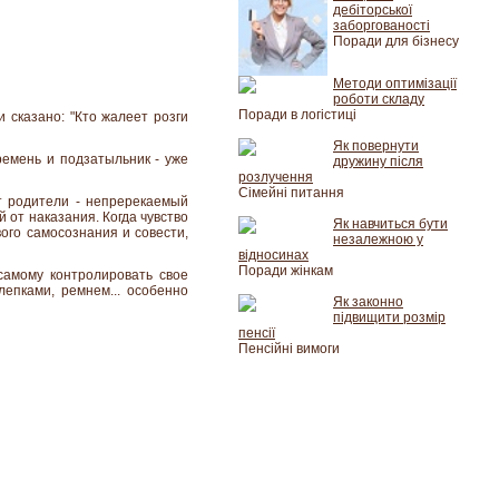
дебіторської
заборгованості
Поради для бізнесу
Методи оптимізації
роботи складу
Поради в логістиці
 сказано: "Кто жалеет розги
Як повернути
 ремень и подзатыльник - уже
дружину після
розлучення
Сімейні питання
ют родители - непререкаемый
 от наказания. Когда чувство
Як навчиться бути
ого самосознания и совести,
незалежною у
відносинах
Поради жінкам
самому контролировать свое
лепками, ремнем... особенно
Як законно
підвищити розмір
пенсії
Пенсійні вимоги