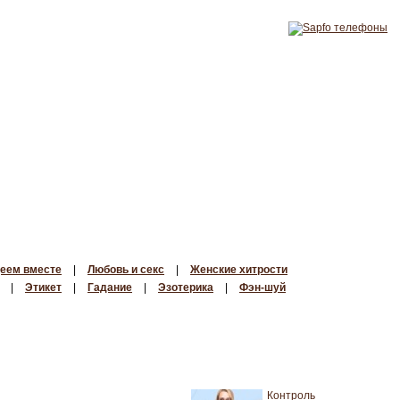
еем вместе
|
Любовь и секс
|
Женские хитрости
|
Этикет
|
Гадание
|
Эзотерика
|
Фэн-шуй
Контроль