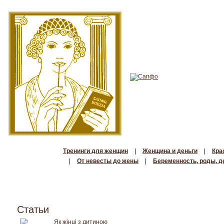
Тренинги для женщин
|
Женщина и деньги
|
Кра
|
От невесты до жены
|
Беременность, роды, д
Статьи
Як жінці з дитиною