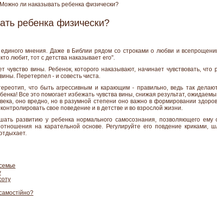
ожно ли наказывать ребенка физически?
ать ребенка физически?
 единого мнения. Даже в Библии рядом со строками о любви и всепрощении
кто любит, тот с детства наказывает его".
т чувство вины. Ребенок, которого наказывают, начинает чувствовать, что
вины. Перетерпел - и совесть чиста.
тереотип, что быть агрессивным и карающим - правильно, ведь так дела
бенка! Все это помогает избежать чувства вины, снижая результат, ожидаемый
века, оно вредно, но в разумной степени оно важно в формировании здоров
контролировать свое поведение и в детстве и во взрослой жизни.
шать развитию у ребенка нормального самосознания, позволяющего ему 
отношения на карательной основе. Регулируйте его повдение криками, ш
 отдыхает.
семье
у
соту
 самостійно?