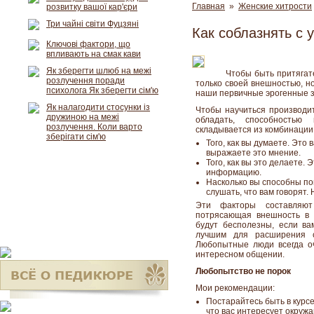
Главная
»
Женские хитрости
розвитку вашої кар'єри
Три чайні світи Фуцзяні
Как соблазнять с 
Ключові фактори, що
впливають на смак кави
Як зберегти шлюб на межі
Чтобы быть притягат
розлучення поради
только своей внешностью, но
психолога Як зберегти сім'ю
наши первичные эрогенные з
Як налагодити стосунки із
Чтобы научиться производи
дружиною на межі
обладать, способностью
розлучення. Коли варто
складывается из комбинации 
зберігати сім'ю
Того, как вы думаете. Это
выражаете это мнение.
Того, как вы это делаете.
информацию.
Насколько вы способны по
слушать, что вам говорят.
Эти факторы составляют
потрясающая внешность в 
будут бесполезны, если вам
лучшим для расширения 
Любопытные люди всегда о
интересном общении.
Любопытство не порок
Мои рекомендации:
Постарайтесь быть в курсе
что вас интересует окруж