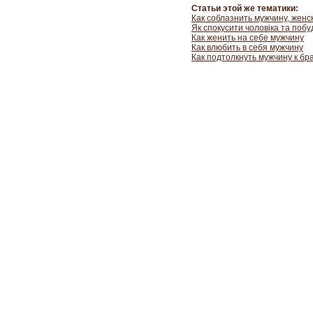
Статьи этой же тематики:
Как соблазнить мужчину, женс
Як спокусити чоловіка та побу
Как женить на себе мужчину
Как влюбить в себя мужчину
Как подтолкнуть мужчину к бр