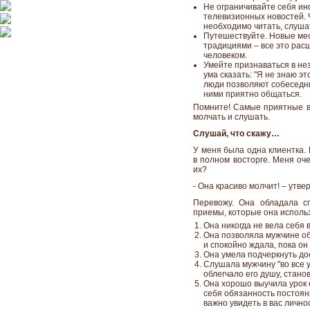
Не ограничивайте себя ин
телевизионных новостей. 
необходимо читать, слушат
Путешествуйте. Новые мес
традициями – все это рас
человеком.
Умейте признаваться в не
ума сказать: "Я не знаю эт
люди позволяют собеседни
ними приятно общаться.
Помните! Самые приятные в 
молчать и слушать.
Слушай, что скажу…
У меня была одна клиентка. 
в полном восторге. Меня оч
их?
- Она красиво молчит! – утв
Перевожу. Она обладала с
приемы, которые она исполь
Она никогда не вела себя
Она позволяла мужчине общ
и спокойно ждала, пока он 
Она умела подчеркнуть до
Слушала мужчину "во все у
облегчало его душу, стан
Она хорошо выучила урок о
себя обязанность постоян
важно увидеть в вас лично