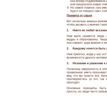
она всегда поддерживала 
или предлагала новую тем
Но самое главное, она умел
будто он говорил сам с соб
Правила от свахи
Вот несколько важных рекоме
чтобы вызвать у мужчин тако
1. Никто не любит всезнае
Нам мало нравятся люди, к
мудры и образованны. Чаще 
они говорят, куда важнее и и
2. Каждому хочется быть 
Нам приятно, когда у нас ес
возможности другого человек
3. Незнание и уважение к 
Поскольку уверенность в се
правильнее уметь признавать
вид, что вы знаете все. Кро
притворяетесь (а это так 
пропадет.
Основные принципы быть 
просты, но люди часто забыв