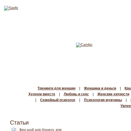
Тренинги для женщин
|
Женщина и деньги
|
Кра
Худеем вместе
|
Любовь и секс
|
Женские хитрости
|
Семейный психолог
|
Психология мужчины
|
Увлек
Статьи
Фен-шуй для бізнесу, для