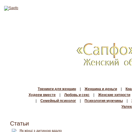
Тренинги для женщин
|
Женщина и деньги
|
Кра
Худеем вместе
|
Любовь и секс
|
Женские хитрости
|
Семейный психолог
|
Психология мужчины
|
Увлек
Статьи
Як жінці з дитиною вдало