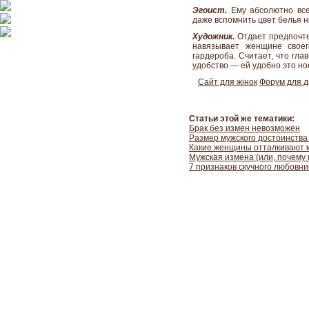
Эгоист.
Ему абсолютно все
даже вспомнить цвет белья н
Художник.
Отдает предпочтен
навязывает женщине своег
гардероба. Считает, что гл
удобство — ей удобно это но
Сайт для жінок
Форум для д
Статьи этой же тематики:
Брак без измен невозможен
Размер мужского достоинства
Какие женщины отталкивают м
Мужская измена (или, почему
7 признаков скучного любовни