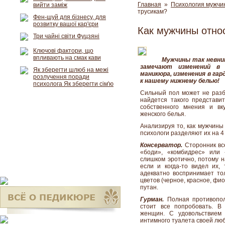
Главная
»
Психология мужчи
вийти заміж
трусикам?
Фен-шуй для бізнесу, для
розвитку вашої кар'єри
Как мужчины отно
Три чайні світи Фуцзяні
Ключові фактори, що
впливають на смак кави
Мужчины так невни
замечают изменений в 
Як зберегти шлюб на межі
маникюра, изменения в гард
розлучення поради
к нашему нижнему белью!
психолога Як зберегти сім'ю
Сильный пол может не разби
найдется такого представи
собственного мнения и вк
женского белья.
Анализируя то, как мужчины
психологи разделяют их на 4
Консерватор.
Сторонник все
«боди», «комбидрес» или 
слишком эротично, потому н
если и когда-то видел их,
адекватно воспринимает то
цветов (черное, красное, фи
путан.
Гурман.
Полная противополо
стоит все попробовать. В
женщин. С удовольствием
интимного туалета своей лю