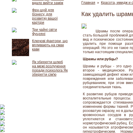
Главная
»
Красота, имидж и 
вдало вийти заміж
Фен-шуй для
Как удалить шрам
бізнесу, для
розвитку вашої
кар'єри
Три чайні світи
Шрамы после операц
Фуцзяні
стать большой проблемой дл
вид и психическое состояни
Ключові фактори, що
удалить при помощи разли
впливають на смак
операций. Но это не такое п
кави
только настоящим специалис
Шрамы или рубцы?
Як зберегти шлюб
на межі розлучення
Шрамы и рубцы - это одно 
поради психолога Як
второе - медицинское. Ру
зберегти сім'ю
замещающий дефект кожи или
повреждения или заболева
рубцеванием, при этом вмес
соединительная ткань.
К развитию рубцов приводя
воспалительные процессы.
сопровождается стягивани
изменению формы тканей. Ру
розоватую окраску, но в дал
кровеносных сосудов в р
уплотняется и станови
нормотрофический рубец. Ес
он называется атрофически
гипертрофическим. Норм