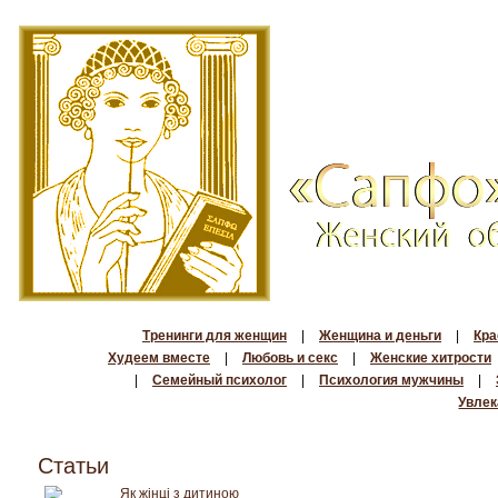
Тренинги для женщин
|
Женщина и деньги
|
Кра
Худеем вместе
|
Любовь и секс
|
Женские хитрости
|
Семейный психолог
|
Психология мужчины
|
Увлек
Статьи
Як жінці з дитиною