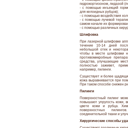
гидрокортизоном, лидазой (п
- с помощью инъекций горм
для келоидных рубцов);
- с помощью воздействия хол
- с помощью лучевой терапи
самом начале их формирован
- с помощью различных хирур
Шлифовка
При лазерной шлифовке аппа
течение 10-14 дней посл
небольшой отек и некотора
чтобы в месте шлифовки н
противомикробные препара
средства, улучшающие мес
полностью заживет, прим
например, пилинги.
Существует и более щадящий
кожа выравнивается при пом
При таком способе снижен р
Пилинги
Поверхностный пилинг мож
повышают упругость кожи, 
цвете кожи и рубца. Хим
поверхностных пилинго
соединительной ткани и улу
Хирургические способы уд
Существуют различные хирур