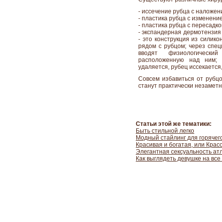
- иссечение рубца с наложен
- пластика рубца с изменение
- пластика рубца с пересадко
- экспандерная дермотензия
- это конструкция из силик
рядом с рубцом; через спе
вводят физиологически
расположенную над ним;
удаляется, рубец иссекается
Совсем избавиться от рубцо
станут практически незамет
Статьи этой же тематики:
Быть стильной легко
Модный стайлинг для горяче
Красивая и богатая, или Кра
Элегантная сексуальность ат
Как выглядеть девушке на все