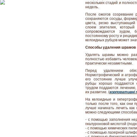
нескольких стадий и полнос
недель.
После ожогов созревание 
сохраняются сосуды, формир
цвета, резко выступающий
слоем эпителия, который 
сопровождаются зудом, 
постоянному росту и рециди
келоидных рубцов может зна
Способы удаления шрамов
Удалять шрамы можно разл
полностью избавить человек
практически незаметными.
Перед удалением обяз
Нормотрофический и атрофи
его состояние лучше улуч
рубцы хорошо поддаются 
трудом поддаются лечению, 
их развитие. (
корпоративні 
На келоидные и гипертрофи
только после того, как они 
лучше начинать лечить ка
можно следующими способам
- с помощью заполнения не
гиалуроновой кислотой (подх
- с помощью химических пили
- с помощью лазерной шлифо
- с помощью физиотерапевти